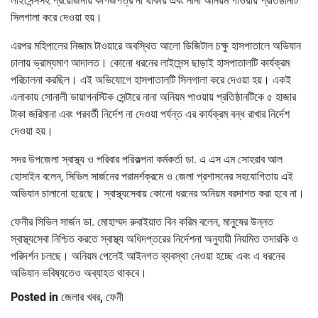
লাইসেন্সসহ প্রয়োজনীয় কাগজপত্র না থাকায় এবং নানা অনিয়ম পাওয়ায় প্রতিষ্ঠানটি
সিলগালা করে দেওয়া হয়।
এরপর মহিপালের নিজাম টাওয়ারে অবস্থিত আলো ডিজিটাল চক্ষু হাসপাতালে অভিযান
চালায় ভ্রাম্যমাণ আদালত। কোনো ধরনের লাইসেন্স ছাড়াই হাসপাতালটি কার্যক্রম
পরিচালনা করছিল। এই অভিযোগে হাসপাতালটি সিলগালা করে দেওয়া হয়। একই
এলাকায় সোনালী ডায়াগনস্টিক সেন্টারে নানা অনিয়ম পাওয়ায় প্রতিষ্ঠানটিকে ৫ হাজার
টাকা জরিমানা এবং পরবর্তী নির্দেশ না দেওয়া পর্যন্ত এর কার্যক্রম বন্ধ রাখার নির্দেশ
দেওয়া হয়।
সদর উপজেলা স্বাস্থ্য ও পরিবার পরিকল্পনা কর্মকর্তা ডা. এ এস এম সোহরাব আল
হোসাইন বলেন, সিভিল সার্জনের পরামর্শক্রমে ও জেলা প্রশাসনের সহযোগিতায় এই
অভিযান চালানো হয়েছে। স্বাস্থ্যসেবায় কোনো ধরনের অনিয়ম বরদাশত করা হবে না।
ফেনীর সিভিল সার্জন ডা. মোহাম্মদ রুবাইয়াত বিন করিম বলেন, মানুষের উন্নত
স্বাস্থ্যসেবা নিশ্চিত করতে স্বাস্থ্য অধিদপ্তরের নির্দেশনা অনুযায়ী নিয়মিত তদারকি ও
পরিদর্শন চলছে। অনিয়ম পেলেই আইনগত ব্যবস্থা নেওয়া হচ্ছে এবং এ ধরনের
অভিযান ভবিষ্যতেও অব্যাহত থাকবে।
Posted in
জেলার খবর
,
ফেনী