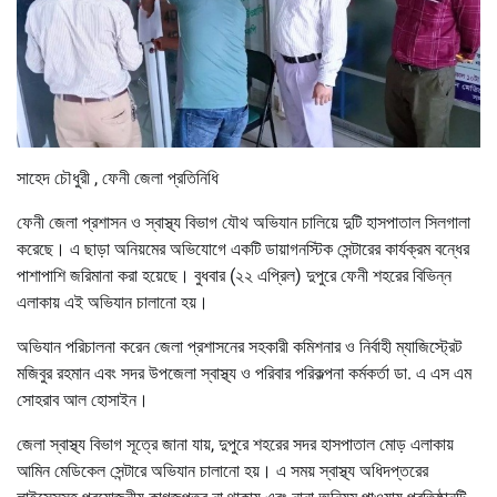
সাহেদ চৌধুরী , ফেনী জেলা প্রতিনিধি
ফেনী জেলা প্রশাসন ও স্বাস্থ্য বিভাগ যৌথ অভিযান চালিয়ে দুটি হাসপাতাল সিলগালা
করেছে। এ ছাড়া অনিয়মের অভিযোগে একটি ডায়াগনস্টিক সেন্টারের কার্যক্রম বন্ধের
পাশাপাশি জরিমানা করা হয়েছে। বুধবার (২২ এপ্রিল) দুপুরে ফেনী শহরের বিভিন্ন
এলাকায় এই অভিযান চালানো হয়।
অভিযান পরিচালনা করেন জেলা প্রশাসনের সহকারী কমিশনার ও নির্বাহী ম্যাজিস্ট্রেট
মজিবুর রহমান এবং সদর উপজেলা স্বাস্থ্য ও পরিবার পরিকল্পনা কর্মকর্তা ডা. এ এস এম
সোহরাব আল হোসাইন।
জেলা স্বাস্থ্য বিভাগ সূত্রে জানা যায়, দুপুরে শহরের সদর হাসপাতাল মোড় এলাকায়
আমিন মেডিকেল সেন্টারে অভিযান চালানো হয়। এ সময় স্বাস্থ্য অধিদপ্তরের