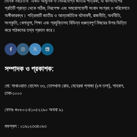
দৈনিক নবচেতনা" একটি আধুনিক ও নির্ভরযোগ্য জাতীয় পত্রিকা, যা বাংলাদেশের
প্রতিটি প্রান্ত থেকে সঠিক, নিরপেক্ষ এবং সময়োপযোগী সংবাদ সংগ্রহ ও পরিবেশনে
অঙ্গীকারবদ্ধ। পত্রিকাটি জাতীয় ও আন্তর্জাতিক ঘটনাবলী, রাজনীতি, অর্থনীতি,
সংস্কৃতি, খেলাধুলা, শিক্ষা এবং প্রযুক্তিসহ বিভিন্ন গুরুত্বপূর্ণ বিষয়ের উপর ভিত্তি
করে পাঠকদের তথ্য প্রদান করে।
সম্পাদক ও প্রকাশক:
মো: সাখাওয়াত হোসেন ৩৩, তোপখানা রোড, মেহেরবা প্লাজা (৮ম তলা), শাহবাগ,
ঢাকা-১০০০
ফোনঃ +৮৮০২-৪১০৫২২৯০ অথবা ৯১
মফস্বল : ০১৯১২৩৩৪০৯৩