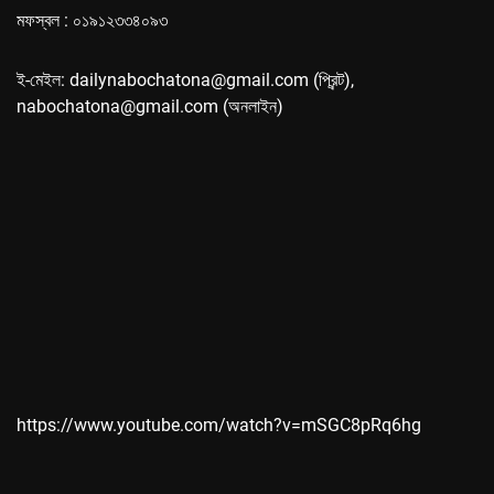
মফস্বল : ০১৯১২৩৩৪০৯৩
ই-মেইল: dailynabochatona@gmail.com (প্রিন্ট),
nabochatona@gmail.com (অনলাইন)
https://www.youtube.com/watch?v=mSGC8pRq6hg