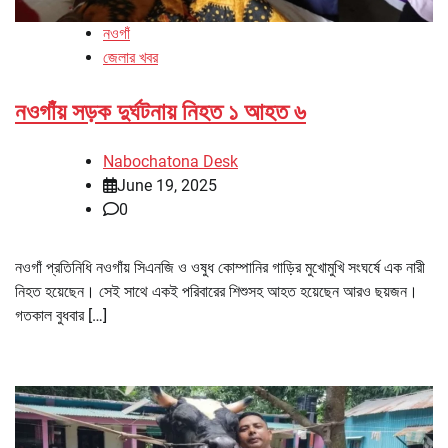
নওগাঁ
জেলার খবর
নওগাঁয় সড়ক দুর্ঘটনায় নিহত ১ আহত ৬
Nabochatona Desk
June 19, 2025
0
নওগাঁ প্রতিনিধি নওগাঁয় সিএনজি ও ওষুধ কোম্পানির গাড়ির মুখোমুখি সংঘর্ষে এক নারী
নিহত হয়েছেন। সেই সাথে একই পরিবারের শিশুসহ আহত হয়েছেন আরও ছয়জন।
গতকাল বুধবার […]