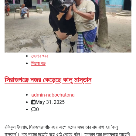
জেলার খবর
সিরাজগঞ্জ
সিরাজগঞ্জে নজর কেড়েছে কালু মাস্তান
admin-nabochatona
May 31, 2025
0
রফিকুল ইসলাম, সিরাজগঞ্জ পাঁচ বছর আগে জন্মের সময় তার নাম রাখা হয় ‘কালু
মাস্তান’। পরে নামের মতোই হয়ে ওঠে দেহের গঠন। হাবভাব আর চলাফেরায় আয়েশি