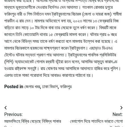
জরিমানা করা হয়েছে। আসামির স্থাবর ও অস্থাবর সম্পত্তি বিক্রি করে প্রশাসনের
মাধ্যমে ভুক্তভোগীকে দেওয়ার নির্দেশও দেন আদালত। গতকাল রোববার দুপুরে
ফরিদপুর নারী ও শিশু নির্যাতন দমন ট্রাইব্যুনালের বিচারক (জেলা ও দায়রা জজ) শামীমা
পারভীন এ রায় দেন। মামলার অভিযোগে বলা হয়, ২০২৩ সালের ১৩ ফেব্রুয়ারি নিজ
বাড়িতে রাত সাড়ে ১০ টার দিকে বাবা তার মেয়েকে তুলে ধর্ষণ করেন। বিষয়টি মাকে
জানালে তিনি কোতোয়ালি থানায় ১৫ ফেব্রুয়ারি মামলা করেন। ঘটনার প্রায় ৬ বছর
আগে থেকে বিভিন্ন সময় তাকে ধর্ষণ করতো বলে মামলায় উল্লেখ করা হয়েছে। এ
মামলার বিচারকালে ছয়জনের সাক্ষ্যগ্রহণ করেন ট্রাইব্যুনাল। এছাড়াও ডিএনএ
টেস্টেও ঘটনার সত্যতা প্রমাণ পায় আদালত। ট্রাইব্যুনালের পাবলিক প্রসিকিউটর
(পিপি) অ্যাডভোকেট গোলাম রব্বানী ভূঁইয়া রতন বলেন, আসামির আমৃত্যু কারাদণ্ড
হওয়ায় রাষ্ট্রপক্ষ সন্তুষ্ট। রায় ঘোষণার সময় আসামিকে আদালতে হাজির করে পুলিশ।
এরপর তাকে সাজা পরোয়ানা দিয়ে আবারও কারাগারে পাঠানো হয়।
Posted in
জেলার খবর
,
ঢাকা বিভাগ
,
ফরিদপুর
Post
Previous:
Next:
navigation
ময়মনসিংহে বিক্রি বেড়েছে নিষিদ্ধ সাকার
বেনাপোল দিয়ে সাতদিনে ভারতে গেলো