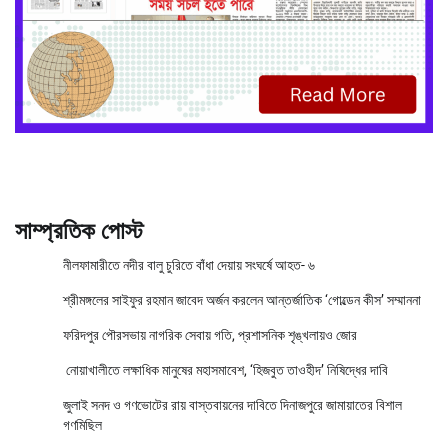
সাম্প্রতিক পোস্ট
নীলফামারীতে নদীর বালু চুরিতে বাঁধা দেয়ায় সংঘর্ষে আহত- ৬
শ্রীমঙ্গলের সাইফুর রহমান জাবেদ অর্জন করলেন আন্তর্জাতিক ‘গোল্ডেন কীস’ সম্মাননা
ফরিদপুর পৌরসভায় নাগরিক সেবায় গতি, প্রশাসনিক শৃঙ্খলায়ও জোর
নোয়াখালীতে লক্ষাধিক মানুষের মহাসমাবেশ, ‘হিজবুত তাওহীদ’ নিষিদ্ধের দাবি
জুলাই সনদ ও গণভোটের রায় বাস্তবায়নের দাবিতে দিনাজপুরে জামায়াতের বিশাল
গণমিছিল