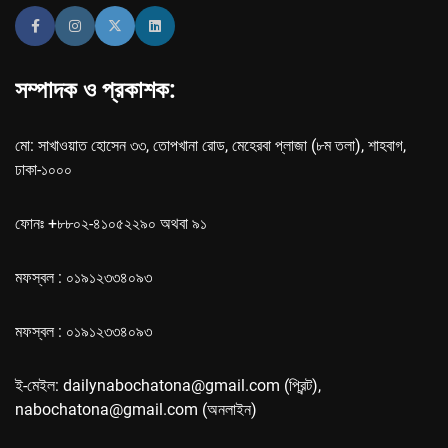
সম্পাদক ও প্রকাশক:
মো: সাখাওয়াত হোসেন ৩৩, তোপখানা রোড, মেহেরবা প্লাজা (৮ম তলা), শাহবাগ,
ঢাকা-১০০০
ফোনঃ +৮৮০২-৪১০৫২২৯০ অথবা ৯১
মফস্বল : ০১৯১২৩৩৪০৯৩
মফস্বল : ০১৯১২৩৩৪০৯৩
ই-মেইল: dailynabochatona@gmail.com (প্রিন্ট),
nabochatona@gmail.com (অনলাইন)