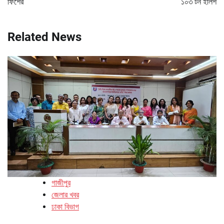
ফিশের
১০৩ টন ইলিশ
Related News
গাজীপুর
জেলার খবর
ঢাকা বিভাগ