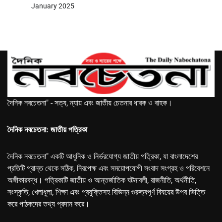
January 2025
দৈনিক নবচেতনা" - সত্য, ন্যায় এবং জাতীয় চেতনার ধারক ও বাহক।
দৈনিক নবচেতনা: জাতীয় পত্রিকা
দৈনিক নবচেতনা" একটি আধুনিক ও নির্ভরযোগ্য জাতীয় পত্রিকা, যা বাংলাদেশের
প্রতিটি প্রান্ত থেকে সঠিক, নিরপেক্ষ এবং সময়োপযোগী সংবাদ সংগ্রহ ও পরিবেশনে
অঙ্গীকারবদ্ধ। পত্রিকাটি জাতীয় ও আন্তর্জাতিক ঘটনাবলী, রাজনীতি, অর্থনীতি,
সংস্কৃতি, খেলাধুলা, শিক্ষা এবং প্রযুক্তিসহ বিভিন্ন গুরুত্বপূর্ণ বিষয়ের উপর ভিত্তি
করে পাঠকদের তথ্য প্রদান করে।