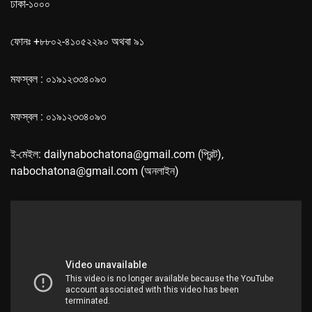
ঢাকা-১০০০
ফোনঃ +৮৮০২-৪১০৫২২৯০ অথবা ৯১
মফস্বল : ০১৯১২৩৩৪০৯৩
মফস্বল : ০১৯১২৩৩৪০৯৩
ই-মেইল: dailynabochatona@gmail.com (প্রিন্ট),
nabochatona@gmail.com (অনলাইন)