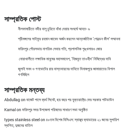
সাম্প্রতিক পোস্ট
নীলফামারীতে নদীর বালু চুরিতে বাঁধা দেয়ায় সংঘর্ষে আহত- ৬
শ্রীমঙ্গলের সাইফুর রহমান জাবেদ অর্জন করলেন আন্তর্জাতিক ‘গোল্ডেন কীস’ সম্মাননা
ফরিদপুর পৌরসভায় নাগরিক সেবায় গতি, প্রশাসনিক শৃঙ্খলায়ও জোর
নোয়াখালীতে লক্ষাধিক মানুষের মহাসমাবেশ, ‘হিজবুত তাওহীদ’ নিষিদ্ধের দাবি
জুলাই সনদ ও গণভোটের রায় বাস্তবায়নের দাবিতে দিনাজপুরে জামায়াতের বিশাল
গণমিছিল
সাম্প্রতিক মন্তব্য
Abdullag
on
বাজেট পাসে ব্যর্থ সিনেট, ছয় বছর পর যুক্তরাষ্ট্রে ফের সরকার শাটডাউন
Kamal
on
ফরিদপুর সদর উপজেলা পরিষদের সাধারণ সভা অনুষ্ঠিত
types stainless steel
on
৪৮তম বিশেষ বিসিএস: স্বাস্থ্য ক্যাডারের ২১ জনের সুপারিশ
স্থগিত, দুজনের বাতিল