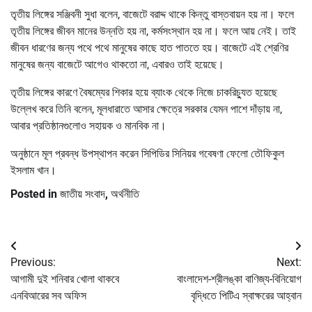
তৃতীয় লিঙ্গের সঞ্জিবনী সুধা বলেন, বাজেটে বরাদ্দ থাকে কিন্তু বাস্তবায়ন হয় না। ফলে
তৃতীয় লিঙ্গের জীবন মানের উন্নতি হয় না, কর্মসংস্থান হয় না। ফলে আয় নেই। তাই
জীবন ধারণের জন্য পথে পথে মানুষের কাছে হাত পাততে হয়। বাজেটে এই শ্রেণির
মানুষের জন্য বাজেটে আগেও থাকতো না, এবারও তাই হয়েছে।
তৃতীয় লিঙ্গের কারণে বৈষম্যের শিকার হয়ে ব্যাংক থেকে নিজে চাকরিচ্যুত হয়েছে
উল্লেখ করে তিনি বলেন, মূলধারাতে আসার ক্ষেত্রে সরকার যেমন পাশে দাঁড়ায় না,
আবার প্রতিষ্ঠানগুলোও সহায়ক ও মানবিক না।
অনুষ্ঠানে মূল প্রবন্ধ উপস্থাপন করেন সিপিডির সিনিয়র গবেষণা ফেলো তৌফিকুল
ইসলাম খান।
Posted in
জাতীয় সংবাদ
,
অর্থনীতি
Post
Previous:
Next:
navigation
আগামী দুই শনিবার খোলা থাকবে
বাংলাদেশ-শ্রীলঙ্কা বাণিজ্য-বিনিয়োগ
এনবিআরের সব অফিস
বৃদ্ধিতে পিটিএ স্বাক্ষরের আহ্বান