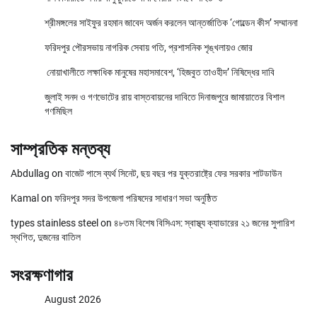
শ্রীমঙ্গলের সাইফুর রহমান জাবেদ অর্জন করলেন আন্তর্জাতিক ‘গোল্ডেন কীস’ সম্মাননা
ফরিদপুর পৌরসভায় নাগরিক সেবায় গতি, প্রশাসনিক শৃঙ্খলায়ও জোর
নোয়াখালীতে লক্ষাধিক মানুষের মহাসমাবেশ, ‘হিজবুত তাওহীদ’ নিষিদ্ধের দাবি
জুলাই সনদ ও গণভোটের রায় বাস্তবায়নের দাবিতে দিনাজপুরে জামায়াতের বিশাল
গণমিছিল
সাম্প্রতিক মন্তব্য
Abdullag
on
বাজেট পাসে ব্যর্থ সিনেট, ছয় বছর পর যুক্তরাষ্ট্রে ফের সরকার শাটডাউন
Kamal
on
ফরিদপুর সদর উপজেলা পরিষদের সাধারণ সভা অনুষ্ঠিত
types stainless steel
on
৪৮তম বিশেষ বিসিএস: স্বাস্থ্য ক্যাডারের ২১ জনের সুপারিশ
স্থগিত, দুজনের বাতিল
সংরক্ষণাগার
August 2026