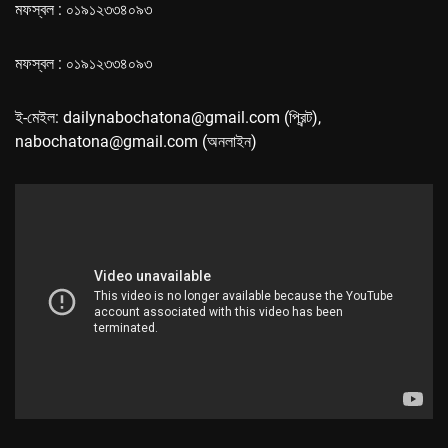
মফস্বল : ০১৯১২৩৩৪০৯৩
মফস্বল : ০১৯১২৩৩৪০৯৩
ই-মেইল: dailynabochatona@gmail.com (প্রিন্ট),
nabochatona@gmail.com (অনলাইন)