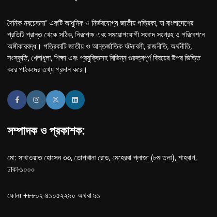
দৈনিক নবচেতনা" একটি আধুনিক ও নির্ভরযোগ্য জাতীয় পত্রিকা, যা বাংলাদেশের
প্রতিটি প্রান্ত থেকে সঠিক, নিরপেক্ষ এবং সময়োপযোগী সংবাদ সংগ্রহ ও পরিবেশনে
অঙ্গীকারবদ্ধ। পত্রিকাটি জাতীয় ও আন্তর্জাতিক ঘটনাবলী, রাজনীতি, অর্থনীতি,
সংস্কৃতি, খেলাধুলা, শিক্ষা এবং প্রযুক্তিসহ বিভিন্ন গুরুত্বপূর্ণ বিষয়ের উপর ভিত্তি
করে পাঠকদের তথ্য প্রদান করে।
সম্পাদক ও প্রকাশক:
মো: সাখাওয়াত হোসেন ৩৩, তোপখানা রোড, মেহেরবা প্লাজা (৮ম তলা), শাহবাগ,
ঢাকা-১০০০
ফোনঃ +৮৮০২-৪১০৫২২৯০ অথবা ৯১