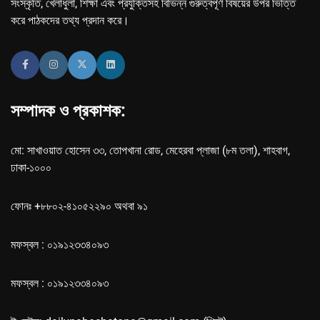
সংস্কৃতি, খেলাধুলা, শিক্ষা এবং প্রযুক্তিসহ বিভিন্ন গুরুত্বপূর্ণ বিষয়ের উপর ভিত্তি
করে পাঠকদের তথ্য প্রদান করে।
সম্পাদক ও প্রকাশক:
মো: সাখাওয়াত হোসেন ৩৩, তোপখানা রোড, মেহেরবা প্লাজা (৮ম তলা), শাহবাগ,
ঢাকা-১০০০
ফোনঃ +৮৮০২-৪১০৫২২৯০ অথবা ৯১
মফস্বল : ০১৯১২৩৩৪০৯৩
মফস্বল : ০১৯১২৩৩৪০৯৩