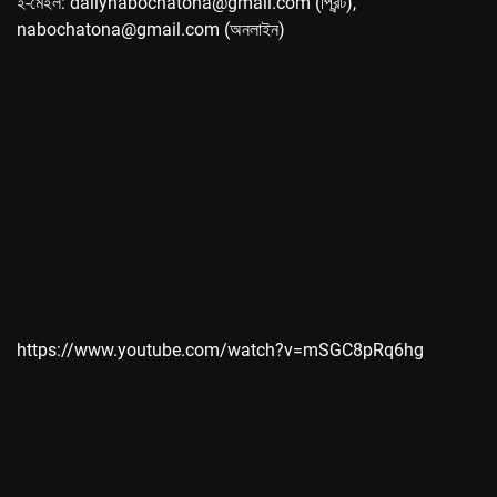
ই-মেইল: dailynabochatona@gmail.com (প্রিন্ট),
nabochatona@gmail.com (অনলাইন)
https://www.youtube.com/watch?v=mSGC8pRq6hg