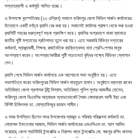
সপ্তাহব্যাপী এ কর্মসূচি পালিত হচ্ছে।
এ উপলক্ষে বৃহস্পতিবার (২৩ এপ্রিল) সকালে ফরিদপুর জেলা সিভিল সার্জন কার্যালয়ের
উদ্যোগে একটি বর্ণাঢ্য র‌্যালি বের করা হয়। সকালেই কার্যালয় প্রাঙ্গণ থেকে শুরু হওয়া
র‌্যালিটি শহরের গুরুত্বপূর্ণ সড়ক প্রদক্ষিণ করে। র‌্যালির অগ্রভাগে থাকা ব্যানারে
জাতীয় পুষ্টি সপ্তাহের প্রতিপাদ্য তুলে ধরা হয়। এতে সরকারি বিভিন্ন দপ্তরের
কর্মকর্তা, স্বাস্থ্যকর্মী, শিক্ষক, রাজনৈতিক ব্যক্তিত্বসহ নানা শ্রেণি-পেশার মানুষ
অংশগ্রহণ করেন। অংশগ্রহণকারীরা পুষ্টি সচেতনতা বৃদ্ধির লক্ষ্যে বিভিন্ন স্লোগান
দেন।
র‌্যালি শেষে সিভিল সার্জন কার্যালয়ে এক আলোচনা সভা অনুষ্ঠিত হয়। এতে
সভাপতিত্ব করেন ফরিদপুরের সিভিল সার্জন মাহমুদুল হাসান। অনুষ্ঠানে বক্তব্য রাখেন
অতিরিক্ত জেলা প্রশাসক মিন্টু বিশ্বাস, অতিরিক্ত পুলিশ সুপার আজমীর হোসেন,
ফরিদপুর জেলা বিএনপির আহ্বায়ক অ্যাডভোকেট সৈয়দ মোদাররেস আলী ইছা এবং
বিশিষ্ট চিকিৎসক ডা. মোস্তাফিজুর রহমান শামীম।
এ সময় উপস্থিত ছিলেন সদর উপজেলার স্বাস্থ্য ও পরিবার পরিকল্পনা কর্মকর্তা ডা.
মোহাম্মদ ইফতেখার আজাদ, সিভিল সার্জন কার্যালয়ের এমওসিএস ডা. আল আমিন
সরোয়ার, জেলা স্যানিটারি ইন্সপেক্টর ও নিরাপদ খাদ্য ইন্সপেক্টর মো. বজলুর রশিদ খানসহ