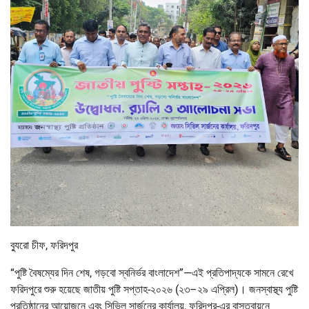
ব্যুরো চীফ, ফরিদপুর
“পুষ্টি বৈষম্যের দিন শেষ, গড়বো স্বনির্ভর বাংলাদেশ”—এই প্রতিপাদ্যকে সামনে রেখে
ফরিদপুরে শুরু হয়েছে জাতীয় পুষ্টি সপ্তাহ-২০২৬ (২৩–২৯ এপ্রিল)। জনস্বাস্থ্য পুষ্টি
প্রতিষ্ঠানের আয়োজনে এবং সিভিল সার্জনের কার্যালয়, ফরিদপুর-এর বাস্তবায়নে