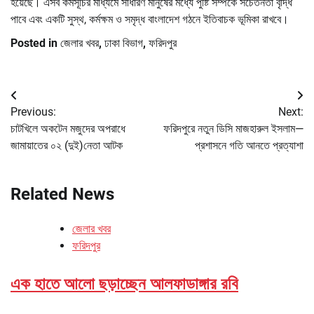
হয়েছে। এসব কর্মসূচির মাধ্যমে সাধারণ মানুষের মধ্যে পুষ্টি সম্পর্কে সচেতনতা বৃদ্ধি
পাবে এবং একটি সুস্থ, কর্মক্ষম ও সমৃদ্ধ বাংলাদেশ গঠনে ইতিবাচক ভূমিকা রাখবে।
Posted in
জেলার খবর
,
ঢাকা বিভাগ
,
ফরিদপুর
Post
Previous:
Next:
navigation
চাটখিলে অকটেন মজুদের অপরাধে
ফরিদপুরে নতুন ডিসি মাজহারুল ইসলাম—
জামায়াতের ০২ (দুই)নেতা আটক
প্রশাসনে গতি আনতে প্রত্যাশা
Related News
জেলার খবর
ফরিদপুর
এক হাতে আলো ছড়াচ্ছেন আলফাডাঙ্গার রবি