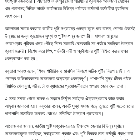
সংশ্লিষ্ট কর্মকর্তারা। এছাড়াও ফরিদপুর জেলা পরিষদের প্রশাসক আফজাল হোসেন
খান পলাশসহ সিভিল সার্জন কার্যালয়ের বিভিন্ন পর্যায়ের কর্মকর্তা-কর্মচারীরা র‌্যালিতে
অংশ নেন।
আলোচনা সভায় বক্তারা জাতীয় পুষ্টি সপ্তাহের গুরুত্ব তুলে ধরে বলেন, দেশের টেকসই
উন্নয়নের জন্য প্রয়োজন সুস্থ ও পুষ্টিসম্পন্ন জনগোষ্ঠী। সাধারণ মানুষের
দোরগোড়ায় পুষ্টিকর খাদ্য পৌঁছে দিতে সরকারি-বেসরকারি সব পর্যায়ে সমন্বিত উদ্যোগ
গ্রহণ জরুরি। বিশেষ করে শিশু, গর্ভবতী নারী ও প্রবীণদের পুষ্টি নিশ্চিত করার ওপর
গুরুত্বারোপ করা হয়।
বক্তারা আরও বলেন, শিশুর শারীরিক ও মানসিক বিকাশে সঠিক পুষ্টির বিকল্প নেই। এ
ক্ষেত্রে অভিভাবকদের সচেতনতা অত্যন্ত গুরুত্বপূর্ণ। পাশাপাশি সুস্থ জীবন গঠনে
নিয়মিত খেলাধুলা, শরীরচর্চা ও ব্যায়ামের প্রয়োজনীয়তার ওপরও জোর দেন তারা।
এ সময় সমাজ থেকে মাদক ও সন্ত্রাস নির্মূলে সবাইকে ঐক্যবদ্ধভাবে কাজ করার
আহ্বান জানানো হয়। বক্তারা বলেন, একটি সুস্থ সমাজ গড়ে তুলতে পুষ্টি সচেতনতার
পাশাপাশি সামাজিক অবক্ষয় রোধেও সম্মিলিত উদ্যোগ প্রয়োজন।
আয়োজকরা জানান, জাতীয় পুষ্টি সপ্তাহ-২০২৬ উপলক্ষে জেলার বিভিন্ন স্থানে
সচেতনতামূলক কার্যক্রম, স্বাস্থ্যসেবা প্রদান এবং পুষ্টি বিষয়ক নানা কর্মসূচি গ্রহণ করা