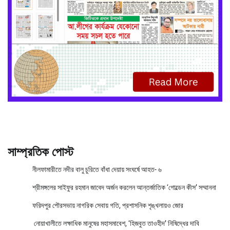
সাম্প্রতিক পোস্ট
নীলফামারীতে নদীর বালু চুরিতে বাঁধা দেয়ায় সংঘর্ষে আহত- ৬
শ্রীমঙ্গলের সাইফুর রহমান জাবেদ অর্জন করলেন আন্তর্জাতিক ‘গোল্ডেন কীস’ সম্মাননা
ফরিদপুর পৌরসভায় নাগরিক সেবায় গতি, প্রশাসনিক শৃঙ্খলায়ও জোর
নোয়াখালীতে লক্ষাধিক মানুষের মহাসমাবেশ, ‘হিজবুত তাওহীদ’ নিষিদ্ধের দাবি