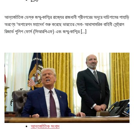
আন্তর্জাতিক ডেস্ক জম্মু-কাশ্মির রাজ্যের রাজধানী শ্রীনগরের অদূরে দাচিগামের পাহাড়ি
অরণ্যে ‘অপারেশন মহাদেব’ শুরু করেছে ভারতের সেনা- আধাসামরিক বাহিনী সেন্ট্রাল
রিজার্ভ পুলিশ ফোর্স (সিআরপিএফ) এবং জম্মু-কাশ্মির […]
আন্তর্জাতিক সংবাদ