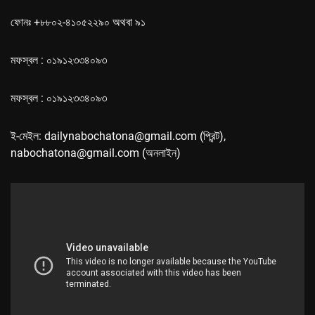
ফোনঃ +৮৮০২-৪১০৫২২৯০ অথবা ৯১
মফস্বল : ০১৯১২৩৩৪০৯৩
মফস্বল : ০১৯১২৩৩৪০৯৩
ই-মেইল: dailynabochatona@gmail.com (প্রিন্ট),
nabochatona@gmail.com (অনলাইন)