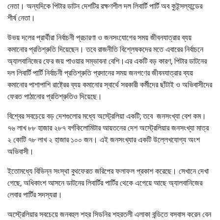
নেতা। অন্যদিকে পিটার ডাটন দেশটির রক্ষণশীল দল লিবার্টি পার্টি অব কুইন্সল্যান্ডের
শীর্ষ নেতা।
উভয় দলের প্রার্থীরা নির্বাচনী প্রচারণা ও জনসংযোগের সময় জীবনযাত্রার ব্যয়
কমানোর প্রতিশ্রুতি দিয়েছেন। তবে রাজনীতি বিশ্লেষকদের মতে এবারের নির্বাচনে
অ্যালবানিজের ফের জয় পাওয়ার সম্ভাবনা বেশি।এর একটি বড় কারণ, পিটার ডাটনের
দল লিবার্টি পার্টি নির্বাচনী প্রতিশ্রুতি প্রদানের সময় জনগণের জীবনযাত্রার ব্যয়
কমানোর পাশাপাশি রাষ্ট্রের ব্যয় কমানোর স্বার্থে সরকারী কর্মীদের ছাঁটাই ও অভিবাসীদের
ফেরত পাঠানোর প্রতিশ্রুতিও দিয়েছে।
বিশ্বের সবচেয়ে বড় দেশগুলোর মধ্যে অস্ট্রেলিয়া একটি; তবে জনসংখ্যা বেশ কম।
৭৬ লাখ ৮৮ হাজার ২৮৭ বর্গকিলোমিটার আয়তনের দেশ অস্ট্রেলিয়ার জনসংখ্যা মাত্র
২ কোটি ৭৮ লাখ ২ হাজার ১০০ জন। এই জনসংখ্যার একটি উল্লেখযোগ্য অংশ
অভিবাসী।
ইতোমধ্যে বিভিন্ন সংস্থা বুথফেরত জরিপের ফলাফল প্রকাশ করেছে। সেখানে দেখা
গেছে, অধিকাংশ আসনে ডাটনের লিবার্টির পার্টির থেকে এগেয়ে আছে অ্যালবানিজের
লেবার পার্টির সদস্যরা।
অস্ট্রেলিয়ার সবচেয়ে জনবহুল শহর সিডনির শহরতলী এলাকা বন্ডিতে বসবাস করেন বেন