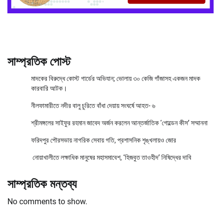
সাম্প্রতিক পোস্ট
মাদকের বিরুদ্ধে কোস্ট গার্ডের অভিযান; ভোলায় ৩০ কেজি গাঁজাসহ একজন মাদক
কারবারি আটক।
নীলফামারীতে নদীর বালু চুরিতে বাঁধা দেয়ায় সংঘর্ষে আহত- ৬
শ্রীমঙ্গলের সাইফুর রহমান জাবেদ অর্জন করলেন আন্তর্জাতিক ‘গোল্ডেন কীস’ সম্মাননা
ফরিদপুর পৌরসভায় নাগরিক সেবায় গতি, প্রশাসনিক শৃঙ্খলায়ও জোর
নোয়াখালীতে লক্ষাধিক মানুষের মহাসমাবেশ, ‘হিজবুত তাওহীদ’ নিষিদ্ধের দাবি
সাম্প্রতিক মন্তব্য
No comments to show.