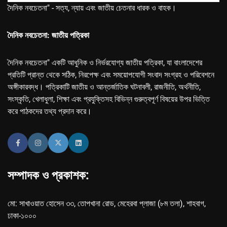
দৈনিক নবচেতনা" - সত্য, ন্যায় এবং জাতীয় চেতনার ধারক ও বাহক।
দৈনিক নবচেতনা: জাতীয় পত্রিকা
দৈনিক নবচেতনা" একটি আধুনিক ও নির্ভরযোগ্য জাতীয় পত্রিকা, যা বাংলাদেশের
প্রতিটি প্রান্ত থেকে সঠিক, নিরপেক্ষ এবং সময়োপযোগী সংবাদ সংগ্রহ ও পরিবেশনে
অঙ্গীকারবদ্ধ। পত্রিকাটি জাতীয় ও আন্তর্জাতিক ঘটনাবলী, রাজনীতি, অর্থনীতি,
সংস্কৃতি, খেলাধুলা, শিক্ষা এবং প্রযুক্তিসহ বিভিন্ন গুরুত্বপূর্ণ বিষয়ের উপর ভিত্তি
করে পাঠকদের তথ্য প্রদান করে।
সম্পাদক ও প্রকাশক:
মো: সাখাওয়াত হোসেন ৩৩, তোপখানা রোড, মেহেরবা প্লাজা (৮ম তলা), শাহবাগ,
ঢাকা-১০০০