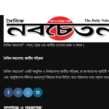
দৈনিক নবচেতনা" - সত্য, ন্যায় এবং জাতীয় চেতনার ধারক ও বাহক।
দৈনিক নবচেতনা: জাতীয় পত্রিকা
দৈনিক নবচেতনা" একটি আধুনিক ও নির্ভরযোগ্য জাতীয় পত্রিকা, যা বাংলাদেশের প্রতিটি প
এবং প্রযুক্তিসহ বিভিন্ন গুরুত্বপূর্ণ বিষয়ের উপর ভিত্তি করে পাঠকদের তথ্য প্রদান কর
সম্পাদক ও প্রকাশক: