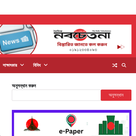
সাক্ষাৎকার
বিবিধ
অনুসন্ধান করুন
অনুসন্ধান