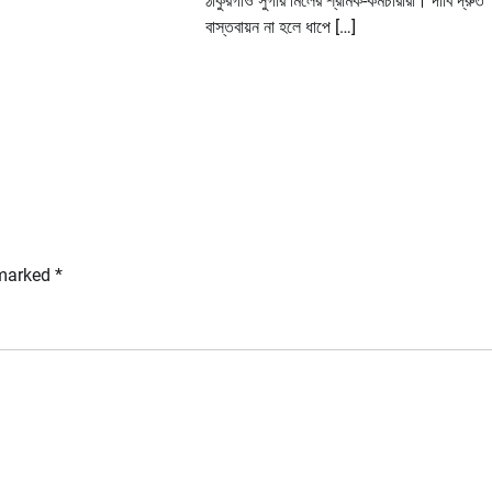
ঠাকুরগাঁও সুগার মিলের শ্রমিক-কর্মচারীরা। দাবি দ্রুত
বাস্তবায়ন না হলে ধাপে […]
 marked
*