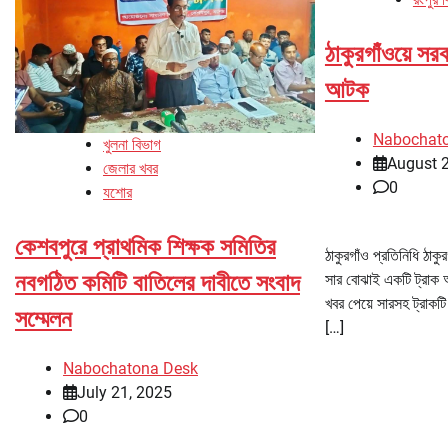
ঠাকুরগাঁওয়ে সর
আটক
Nabochat
খুলনা বিভাগ
August 
জেলার খবর
0
যশোর
কেশবপুরে প্রাথমিক শিক্ষক সমিতির
ঠাকুরগাঁও প্রতিনিধি ঠাকুর
নবগঠিত কমিটি বাতিলের দাবীতে সংবাদ
সার বোঝাই একটি ট্রাক 
খবর পেয়ে সারসহ ট্রাকটি 
সম্মেলন
[…]
Nabochatona Desk
July 21, 2025
0