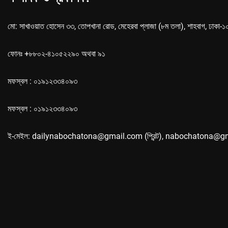
মো: সাখাওয়াত হোসেন ৩৩, তোপখানা রোড, মেহেরবা প্লাজা (৮ম তলা), শাহবাগ, ঢাকা-
ফোনঃ +৮৮০২-৪১০৫২২৯০ অথবা ৯১
মফস্বল : ০১৯১২৩৩৪০৯৩
মফস্বল : ০১৯১২৩৩৪০৯৩
ই-মেইল: dailynabochatona@gmail.com (প্রিন্ট), nabochatona@g