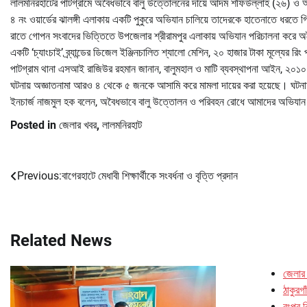
লালমনিরহাটের পাটগ্রামে অবৈধভাবে বালু উত্তোলনের দায়ে আদম শফিউল্লাহ (২৬) ও আহ
৪ নং ওয়ার্ডের ঝালঙ্গী এলাকায় একটি পুকুরে অভিযান চালিয়ে তাদেরকে হাতেনাতে ধরতে গ
রাতে গোপন সংবাদের ভিত্তিতে উপজেলার শ্রীরামপুর এলাকায় অভিযান পরিচালনা করে অ
একটি ‘চ্যাংচাই’ ব্র্যান্ডের ডিজেল ইঞ্জিনচালিত শ্যালো মেশিন, ২০ হাজার টাকা মূল্যের র
পাটগ্রাম থানা এসআই রাজিউর রহমান জানান, বালুমহাল ও মাটি ব্যবস্থাপনা আইন, ২০১০ 
ঘটনায় অজ্ঞাতনামা আরও ৪ থেকে ৫ জনকে আসামি করে মামলা দায়ের করা হয়েছে। ঘটনায
ইনচার্জ নাজমুল হক বলেন, অবৈধভাবে বালু উত্তোলন ও পরিবহন রোধে আমাদের অভিযান
Posted in
জেলার খবর
,
লালমনিরহাট
Previous:
বাগেরহাটে মেধাবী শিক্ষার্থীকে সংবর্ধনা ও বৃত্তি প্রদান
Post
navigation
Related News
জেলার
ঠাকুরগা
রংপুর 