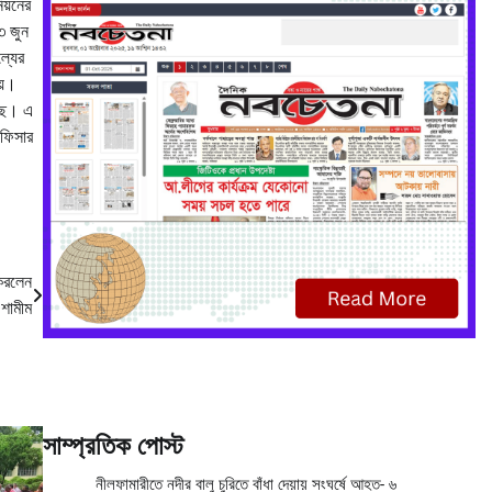
য়নের
৩ জুন
্যের
হয়।
েছে। এ
অফিসার
 করলেন
 শামীম
সাম্প্রতিক পোস্ট
নীলফামারীতে নদীর বালু চুরিতে বাঁধা দেয়ায় সংঘর্ষে আহত- ৬