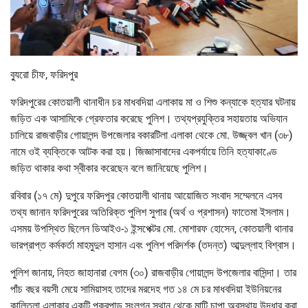
ব্যুরো চীফ, ফরিদপুর
ফরিদপুরের কোতয়ালী থানাধীন চর মাধবদিয়া এলাকায় মা ও শিশু কন্যাকে হত্যার ঘটনায়
জড়িত এক আসামিকে গ্রেফতার করেছে পুলিশ। তথ্যপ্রযুক্তির সহায়তায় অভিযান
চালিয়ে রাজবাড়ীর গোয়ালন্দ উপজেলার বকারটিলা এলাকা থেকে মো. উজ্জ্বল খান (৩৮)
নামে ওই ব্যক্তিকে আটক করা হয়। জিজ্ঞাসাবাদের একপর্যায়ে তিনি হত্যাকাণ্ডে
জড়িত থাকার কথা স্বীকার করেছেন বলে জানিয়েছে পুলিশ।
রবিবার (১৭ মে) দুপুরে ফরিদপুর কোতয়ালী থানায় আয়োজিত সংবাদ সম্মেলনে এসব
তথ্য জানান ফরিদপুরের অতিরিক্ত পুলিশ সুপার (অর্থ ও প্রশাসন) ফাতেমা ইসলাম।
এসময় উপস্থিত ছিলেন ডিআইও-১ ইন্সপেক্টর মো. মোশারফ হোসেন, কোতয়ালী থানার
ভারপ্রাপ্ত কর্মকর্তা মাহমুদুল হাসান এবং পুলিশ পরিদর্শক (তদন্ত) আব্দুল্লাহ বিশ্বাস।
পুলিশ জানায়, নিহত জাহানারা বেগম (৩০) রাজবাড়ীর গোয়ালন্দ উপজেলার বাসিন্দা। তার
পাঁচ বছর বয়সী মেয়ে সামিয়াসহ তাদের মরদেহ গত ১৪ মে চর মাধবদিয়া ইউনিয়নের
কালিতলা এলাকার একটি পুকুরপাড় সংলগ্ন স্থান থেকে মাটি চাপা অবস্থায় উদ্ধার করা