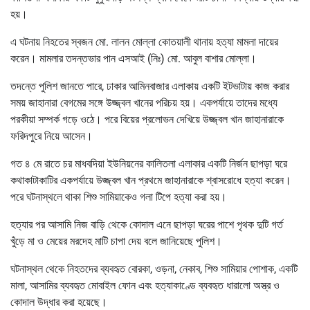
হয়।
এ ঘটনায় নিহতের স্বজন মো. লালন মোল্লা কোতয়ালী থানায় হত্যা মামলা দায়ের
করেন। মামলার তদন্তভার পান এসআই (নিঃ) মো. আবুল বাশার মোল্লা।
তদন্তে পুলিশ জানতে পারে, ঢাকার আমিনবাজার এলাকায় একটি ইটভাটায় কাজ করার
সময় জাহানারা বেগমের সঙ্গে উজ্জ্বল খানের পরিচয় হয়। একপর্যায়ে তাদের মধ্যে
পরকীয়া সম্পর্ক গড়ে ওঠে। পরে বিয়ের প্রলোভন দেখিয়ে উজ্জ্বল খান জাহানারাকে
ফরিদপুরে নিয়ে আসেন।
গত ৪ মে রাতে চর মাধবদিয়া ইউনিয়নের কালিতলা এলাকার একটি নির্জন ছাপড়া ঘরে
কথাকাটাকাটির একপর্যায়ে উজ্জ্বল খান প্রথমে জাহানারাকে শ্বাসরোধে হত্যা করেন।
পরে ঘটনাস্থলে থাকা শিশু সামিয়াকেও গলা টিপে হত্যা করা হয়।
হত্যার পর আসামি নিজ বাড়ি থেকে কোদাল এনে ছাপড়া ঘরের পাশে পৃথক দুটি গর্ত
খুঁড়ে মা ও মেয়ের মরদেহ মাটি চাপা দেয় বলে জানিয়েছে পুলিশ।
ঘটনাস্থল থেকে নিহতদের ব্যবহৃত বোরকা, ওড়না, নেকাব, শিশু সামিয়ার পোশাক, একটি
মালা, আসামির ব্যবহৃত মোবাইল ফোন এবং হত্যাকাণ্ডে ব্যবহৃত ধারালো অস্ত্র ও
কোদাল উদ্ধার করা হয়েছে।