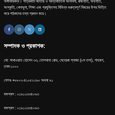
অঙ্গীকারবদ্ধ। পত্রিকাটি জাতীয় ও আন্তর্জাতিক ঘটনাবলী, রাজনীতি, অর্থনীতি,
সংস্কৃতি, খেলাধুলা, শিক্ষা এবং প্রযুক্তিসহ বিভিন্ন গুরুত্বপূর্ণ বিষয়ের উপর ভিত্তি
করে পাঠকদের তথ্য প্রদান করে।
সম্পাদক ও প্রকাশক:
মো: সাখাওয়াত হোসেন ৩৩, তোপখানা রোড, মেহেরবা প্লাজা (৮ম তলা), শাহবাগ,
ঢাকা-১০০০
ফোনঃ +৮৮০২-৪১০৫২২৯০ অথবা ৯১
মফস্বল : ০১৯১২৩৩৪০৯৩
মফস্বল : ০১৯১২৩৩৪০৯৩