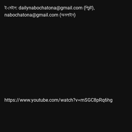
ই-মেইল: dailynabochatona@gmail.com (প্রিন্ট),
nabochatona@gmail.com (অনলাইন)
https://www.youtube.com/watch?v=mSGC8pRq6hg