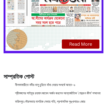
সাম্প্রতিক পোস্ট
নীলফামারীতে নদীর বালু চুরিতে বাঁধা দেয়ায় সংঘর্ষে আহত- ৬
শ্রীমঙ্গলের সাইফুর রহমান জাবেদ অর্জন করলেন আন্তর্জাতিক ‘গোল্ডেন কীস’ সম্মাননা
ফরিদপুর পৌরসভায় নাগরিক সেবায় গতি, প্রশাসনিক শৃঙ্খলায়ও জোর