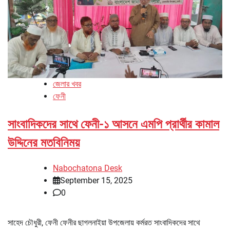
জেলার খবর
ফেনী
সাংবাদিকদের সাথে ফেনী-১ আসনে এমপি প্রার্থীর কামাল
উদ্দিনের মতবিনিময়
Nabochatona Desk
September 15, 2025
0
সাহেদ চৌধুরী, ফেনী ফেনীর ছাগলনাইয়া উপজেলায় কর্মরত সাংবাদিকদের সাথে