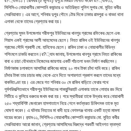
র?্যাব-১১। রোববার (৫ জুলাই) দুপুরে বিষয়টি নিশ্চিত করেন র?্যাব-১১,
সিপিসি-৩ নোয়াখালীর কোম্পানি কমান্ডার ও অতিরিক্ত পুলিশ সুপার মো. মুহিত কবীর
সেরনিয়াবাত। এর আগে, শনিবার দুপুর পৌনে ১টার দিকে ঢাকার রামপুরা ও বাড্ডা থানা
এলাকা থেকে তাদের গ্রেপ্তার করা হয়।
গ্রেপ্তার সুমন উপজেলার শরীফপুর ইউনিয়নের খানপুর গ্রামের রফিকের ছেলে এবং
পিয়াস একই গ্রামের আলী আহমেদের ছেলে। নিহত রাকিব ওই ইউনিয়নের খানপুর
গ্রামের সৌদি প্রবাসী মো. হানিফের ছেলে। রাকিব ঢাকা ও নোয়াখালীর বিভিন্ন
শপিংমলে চাকরি করতেন।র?্যাব জানায়, উপজেলার খানপুর গ্রামে নিহত রাকিবের
বাবা ও চাচা যৌথভাবে নিজেদের জায়গায় একটি পাঁচতলা ভবন নির্মাণ করছিলেন।
নির্মাণকাজ চলাকালে আসামিরা রাকিবের কাছে ২০ লাখ টাকা চাঁদা দাবি করে। রাকিব
চাঁদার টাকা তার চাচার কাছ থেকে এনে দিতে অপারগতা প্রকাশ করলে তাদের মধ্যে
বাকবিতণ্ডা হয়। এর জেরে গত শনিবার ৩০ মে রাকিব বাড়িতে ফেরার পথে
পূর্বপরিকল্পিতভাবে শরীফপুর ইউনিয়নের পাকমুন্সিরহাট এলাকায় তাকে লোহার রড দিয়ে
পিটিয়ে ও কুপিয়ে গুরুতর জখম করা হয়। পরে স্থানীয়রা তাকে উদ্ধার করে নোয়াখালী
২৫০ শয্যাবিশিষ্ট জেনারেল হাসপাতালে নিয়ে গেলে কর্তব্যরত চিকিৎসক তাকে মৃত
ঘোষণা করেন। এ ঘটনায় নিহতের মা বাদী হয়ে বেগমগঞ্জ থানায় একটি হত্যা মামলা
দায়ের করেন। র‌্যাব-১১, সিপিসি-৩ নোয়াখালীর কোম্পানি কমান্ডার মো. মুহিত কবীর
সেরনিয়াবাত আরো জানান, গ্রেপ্তার আসামিদের বিরুদ্ধে পরবর্তী আইনগত ব্যবস্থা