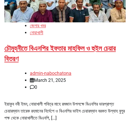
জেলার খবর
নোয়াখালী
চৌমুহনীতে বিএনপির ইফতার মাহফিল ও হুইল চেয়ার
বিতরণ
admin-nabochatona
March 21, 2025
0
ইয়াকুব নবী ইমন, নোয়াখালী পবিত্র মাহে রমজান উপলক্ষে বিএনপির ভারপ্রাপ্ত
চেয়ারম্যান তারেক রহমানের নির্দেশে ও বিএনপির ভাইস চেয়ারম্যান বরকত উল্যাহ বুলুর
পক্ষ থেকে নোয়াখালীতে বিএনপি, […]