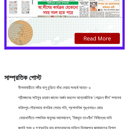
সাম্প্রতিক পোস্ট
নীলফামারীতে নদীর বালু চুরিতে বাঁধা দেয়ায় সংঘর্ষে আহত- ৬
শ্রীমঙ্গলের সাইফুর রহমান জাবেদ অর্জন করলেন আন্তর্জাতিক ‘গোল্ডেন কীস’ সম্মাননা
ফরিদপুর পৌরসভায় নাগরিক সেবায় গতি, প্রশাসনিক শৃঙ্খলায়ও জোর
নোয়াখালীতে লক্ষাধিক মানুষের মহাসমাবেশ, ‘হিজবুত তাওহীদ’ নিষিদ্ধের দাবি
জুলাই সনদ ও গণভোটের রায় বাস্তবায়নের দাবিতে দিনাজপুরে জামায়াতের বিশাল