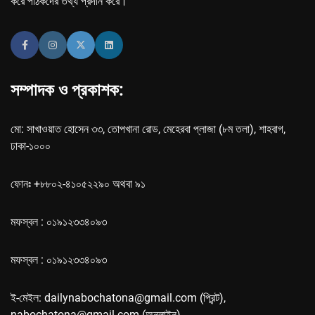
করে পাঠকদের তথ্য প্রদান করে।
সম্পাদক ও প্রকাশক:
মো: সাখাওয়াত হোসেন ৩৩, তোপখানা রোড, মেহেরবা প্লাজা (৮ম তলা), শাহবাগ,
ঢাকা-১০০০
ফোনঃ +৮৮০২-৪১০৫২২৯০ অথবা ৯১
মফস্বল : ০১৯১২৩৩৪০৯৩
মফস্বল : ০১৯১২৩৩৪০৯৩
ই-মেইল: dailynabochatona@gmail.com (প্রিন্ট),
nabochatona@gmail.com (অনলাইন)