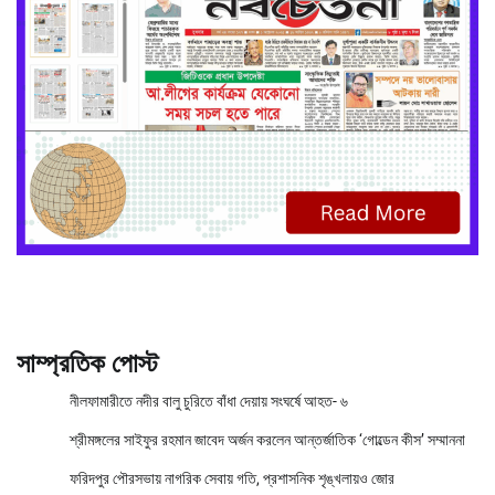
সাম্প্রতিক পোস্ট
নীলফামারীতে নদীর বালু চুরিতে বাঁধা দেয়ায় সংঘর্ষে আহত- ৬
শ্রীমঙ্গলের সাইফুর রহমান জাবেদ অর্জন করলেন আন্তর্জাতিক ‘গোল্ডেন কীস’ সম্মাননা
ফরিদপুর পৌরসভায় নাগরিক সেবায় গতি, প্রশাসনিক শৃঙ্খলায়ও জোর