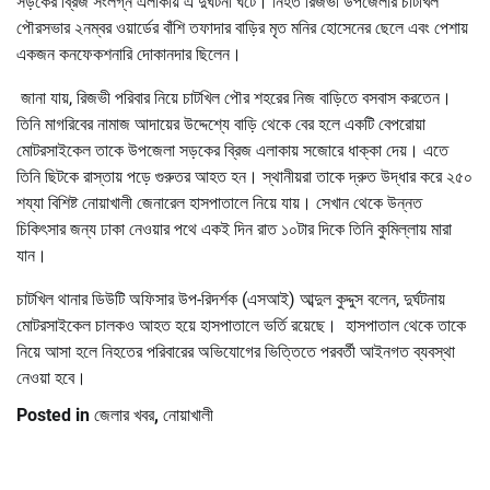
সড়কের ব্রিজ সংলগ্ন এলাকায় এ দুর্ঘটনা ঘটে। নিহত রিজভী উপজেলার চাটখিল
পৌরসভার ২নম্বর ওয়ার্ডের বাঁশি তফাদার বাড়ির মৃত মনির হোসেনের ছেলে এবং পেশায়
একজন কনফেকশনারি দোকানদার ছিলেন।
জানা যায়, রিজভী পরিবার নিয়ে চাটখিল পৌর শহরের নিজ বাড়িতে বসবাস করতেন।
তিনি মাগরিবের নামাজ আদায়ের উদ্দেশ্যে বাড়ি থেকে বের হলে একটি বেপরোয়া
মোটরসাইকেল তাকে উপজেলা সড়কের ব্রিজ এলাকায় সজোরে ধাক্কা দেয়। এতে
তিনি ছিটকে রাস্তায় পড়ে গুরুতর আহত হন। স্থানীয়রা তাকে দ্রুত উদ্ধার করে ২৫০
শয্যা বিশিষ্ট নোয়াখালী জেনারেল হাসপাতালে নিয়ে যায়। সেখান থেকে উন্নত
চিকিৎসার জন্য ঢাকা নেওয়ার পথে একই দিন রাত ১০টার দিকে তিনি কুমিল্লায় মারা
যান।
চাটখিল থানার ডিউটি অফিসার উপ-রিদর্শক (এসআই) আব্দুল কুদ্দুস বলেন, দুর্ঘটনায়
মোটরসাইকেল চালকও আহত হয়ে হাসপাতালে ভর্তি রয়েছে। হাসপাতাল থেকে তাকে
নিয়ে আসা হলে নিহতের পরিবারের অভিযোগের ভিত্তিতে পরবর্তী আইনগত ব্যবস্থা
নেওয়া হবে।
Posted in
জেলার খবর
,
নোয়াখালী