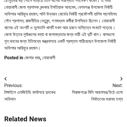
চৌমুহনীর বড় পোলে দাড়িয়ে তিনি খালের পরিস্থিতি পর্যবেক্ষণ করেন। এ সময়
নোয়াখালী জেলা প্রশাসক খন্দকার ইসতিয়াক আহমেদ, বেগমগঞ্জ উপজেলা নির্বাহী
অফিসার আরিফুর রহমান, পানি উন্নয়ন বোর্ডের নির্বাহী প্রকৌশলী হালিম সালেহিসহ
পৌন প্রশাসন, রাজনীতির নেতৃবৃন্দ, গণমাধ্যম কর্মীরা উপস্থিত ছিলেন। নোয়াখালী
খালের এই অংশটি ও তুলাতলি খালটি দখল আর দুষনে অস্তিত্ব সংকটে পড়েছে।
জেলা উত্তর পূর্বাঞ্চলের বন্যা বা জলাবদ্ধতার জন্য দায়ী এই দুটি খাল। খালগুলো
পূন:খননের জন্য ইতিমধ্যে মন্ত্রনালয়ে একটি প্রস্তাব পাঠিয়েছেন উপজেলা নির্বাহী
অফিসার আরিফুর রহমান।
Posted in
জেলার খবর
,
নোয়াখালী
Post
Previous:
Next:
navigation
টাঙ্গাইলে এলজিইডি কার্যালয়ে দুদকের
সিরাজগঞ্জে মিনি আয়নাঘর/উঠে এলো
অভিযান
নির্যাতনের ভয়াবহ তথ্য
Related News