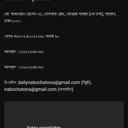
মো: সাখাওয়াত হোসেন ৩৩, তোপখানা রোড, মেহেরবা প্লাজা (৮ম তলা), শাহবাগ,
ঢাকা-১০০০
ফোনঃ +৮৮০২-৪১০৫২২৯০ অথবা ৯১
মফস্বল : ০১৯১২৩৩৪০৯৩
মফস্বল : ০১৯১২৩৩৪০৯৩
ই-মেইল: dailynabochatona@gmail.com (প্রিন্ট),
nabochatona@gmail.com (অনলাইন)