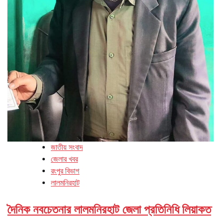
জাতীয় সংবাদ
জেলার খবর
রংপুর বিভাগ
লালমনিরহাট
দৈনিক নবচেতনার লালমনিরহাট জেলা প্রতিনিধি লিয়াকত