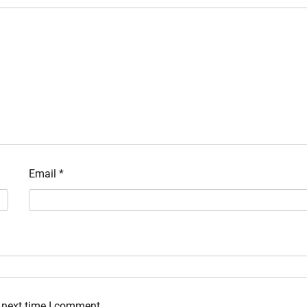
Email
*
 next time I comment.