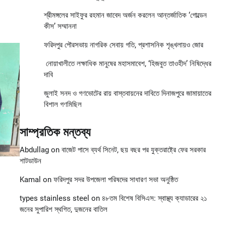
শ্রীমঙ্গলের সাইফুর রহমান জাবেদ অর্জন করলেন আন্তর্জাতিক ‘গোল্ডেন
কীস’ সম্মাননা
ফরিদপুর পৌরসভায় নাগরিক সেবায় গতি, প্রশাসনিক শৃঙ্খলায়ও জোর
নোয়াখালীতে লক্ষাধিক মানুষের মহাসমাবেশ, ‘হিজবুত তাওহীদ’ নিষিদ্ধের
দাবি
জুলাই সনদ ও গণভোটের রায় বাস্তবায়নের দাবিতে দিনাজপুরে জামায়াতের
বিশাল গণমিছিল
সাম্প্রতিক মন্তব্য
Abdullag
on
বাজেট পাসে ব্যর্থ সিনেট, ছয় বছর পর যুক্তরাষ্ট্রে ফের সরকার
শাটডাউন
Kamal
on
ফরিদপুর সদর উপজেলা পরিষদের সাধারণ সভা অনুষ্ঠিত
types stainless steel
on
৪৮তম বিশেষ বিসিএস: স্বাস্থ্য ক্যাডারের ২১
জনের সুপারিশ স্থগিত, দুজনের বাতিল