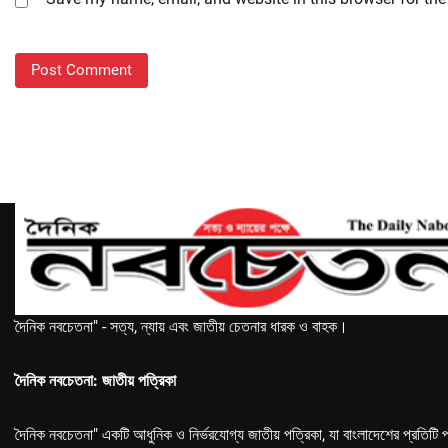
দৈনিক নবচেতনা" - সত্য, ন্যায় এবং জাতীয় চেতনার ধারক ও বাহক।
দৈনিক নবচেতনা: জাতীয় পত্রিকা
দৈনিক নবচেতনা" একটি আধুনিক ও নির্ভরযোগ্য জাতীয় পত্রিকা, যা বাংলাদেশের প্রতিটি প