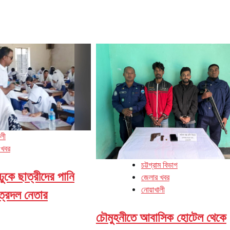
ালী
 খবর
চট্টগ্রাম বিভাগ
কে ছাত্রীদের পানি
জেলার খবর
নোয়াখালী
ত্রদল নেতার
চৌমুহনীতে আবাসিক হোটেল থেকে