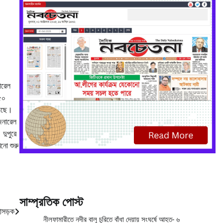
ারেল
৫০
়েছে।
জেনারেল
 দুপুরে
নো শুরু
সাম্প্রতিক পোস্ট
হাসড়ক
নীলফামারীতে নদীর বালু চুরিতে বাঁধা দেয়ায় সংঘর্ষে আহত- ৬