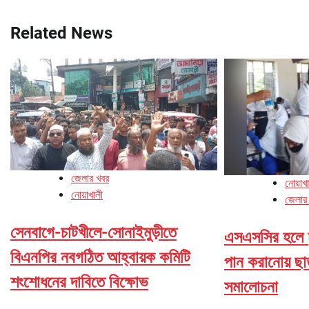
navigation
Related News
জেলার খবর
নোয়াখ
নোয়াখালী
জেলার
সেনবাগে-চাটখীলে-সোনাইমুড়ীতে
এসএসসির হলে ঢু
বিএনপির নবগঠিত আহ্বায়ক কমিটি
পান করানোয় ছা
শংশোধনের দাবিতে বিক্ষোভ
সমালোচনা