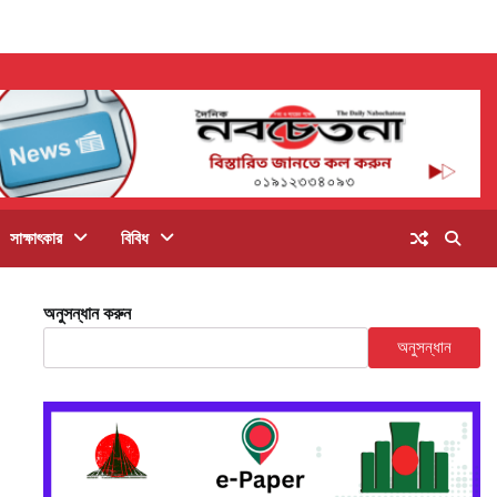
সাক্ষাৎকার
বিবিধ
অনুসন্ধান করুন
অনুসন্ধান