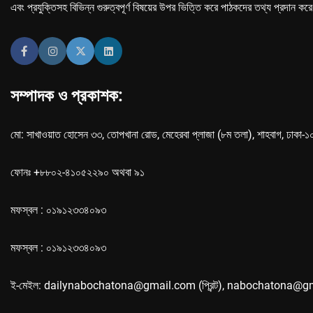
এবং প্রযুক্তিসহ বিভিন্ন গুরুত্বপূর্ণ বিষয়ের উপর ভিত্তি করে পাঠকদের তথ্য প্রদান কর
সম্পাদক ও প্রকাশক:
মো: সাখাওয়াত হোসেন ৩৩, তোপখানা রোড, মেহেরবা প্লাজা (৮ম তলা), শাহবাগ, ঢাকা-
ফোনঃ +৮৮০২-৪১০৫২২৯০ অথবা ৯১
মফস্বল : ০১৯১২৩৩৪০৯৩
মফস্বল : ০১৯১২৩৩৪০৯৩
ই-মেইল: dailynabochatona@gmail.com (প্রিন্ট), nabochatona@g