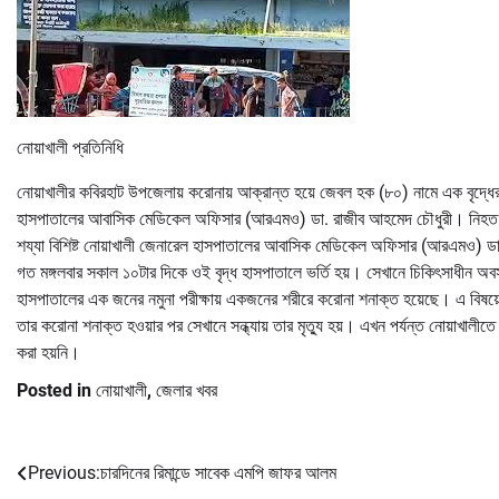
নোয়াখালী প্রতিনিধি
নোয়াখালীর কবিরহাট উপজেলায় করোনায় আক্রান্ত হয়ে জেবল হক (৮০) নামে এক বৃদ্ধের মৃ
হাসপাতালের আবাসিক মেডিকেল অফিসার (আরএমও) ডা. রাজীব আহমেদ চৌধুরী। নিহত জে
শয্যা বিশিষ্ট নোয়াখালী জেনারেল হাসপাতালের আবাসিক মেডিকেল অফিসার (আরএমও) ডা. 
গত মঙ্গলবার সকাল ১০টার দিকে ওই বৃদ্ধ হাসপাতালে ভর্তি হয়। সেখানে চিকিৎসাধীন অবস্থ
হাসপাতালের এক জনের নমুনা পরীক্ষায় একজনের শরীরে করোনা শনাক্ত হয়েছে। এ বিষয়ে জে
তার করোনা শনাক্ত হওয়ার পর সেখানে সন্ধ্যায় তার মৃত্যু হয়। এখন পর্যন্ত নোয়াখাল
করা হয়নি।
Posted in
নোয়াখালী
,
জেলার খবর
Previous:
চারদিনের রিমান্ডে সাবেক এমপি জাফর আলম
Post