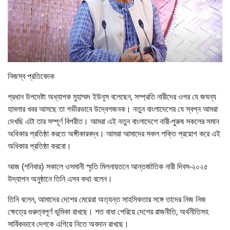
নিজস্ব প্রতিবেদক
প্রধান উপদেষ্টা অধ্যাপক মুহাম্মদ ইউনূস বলেছেন, সম্প্রতি নারীদের ওপর যে জঘন্য
হামলার খবর আসছে তা গভীরভাবে উদ্বেগজনক। নতুন বাংলাদেশের যে স্বপ্ন আমরা
দেখছি এটা তার সম্পূর্ণ বিপরীত। আমরা এই নতুন বাংলাদেশে নারী-পুরুষ সকলের সমান
অধিকার প্রতিষ্ঠা করতে অঙ্গীকারবদ্ধ। আমরা আমাদের সকল শক্তি প্রয়োগ করে এই
অধিকার প্রতিষ্ঠা করবো।
আজ (শনিবার) সকালে ওসমানী স্মৃতি মিলনায়তনে আন্তর্জাতিক নারী দিবস-২০২৫
উদ্‌যাপন অনুষ্ঠানে তিনি এসব কথা বলেন।
তিনি বলেন, আমাদের দেশের মেয়েরা অত্যন্ত সাহসিকতার সঙ্গে তাদের নিজ নিজ
ক্ষেত্রে গুরুত্বপূর্ণ ভূমিকা রাখছে। শত বাধা পেরিয়ে দেশের রাজনীতি, অর্থনীতিসহ
সার্বিকভাবে দেশকে এগিয়ে নিতে অবদান রাখছে।