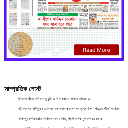
সাম্প্রতিক পোস্ট
নীলফামারীতে নদীর বালু চুরিতে বাঁধা দেয়ায় সংঘর্ষে আহত- ৬
শ্রীমঙ্গলের সাইফুর রহমান জাবেদ অর্জন করলেন আন্তর্জাতিক ‘গোল্ডেন কীস’ সম্মাননা
ফরিদপুর পৌরসভায় নাগরিক সেবায় গতি, প্রশাসনিক শৃঙ্খলায়ও জোর