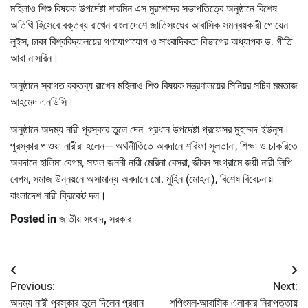
মহিলাও শিশু বিষয়ক উপদেষ্টা শারমিন এস মুরশেদের সভাপতিত্বে অনুষ্ঠানে বিশেষ
অতিথি হিসেবে বক্তব্য রাখেন বাংলাদেশে জাতিসংঘের আবাসিক সমন্বয়কারী গোয়েন
লুইস, ঢাকা বিশ্ববিদ্যালয়ের গণযোগাযোগ ও সাংবাদিকতা বিভাগের অধ্যাপক ড. গীতি
আরা নাসরিন।
অনুষ্ঠানে স্বাগত বক্তব্য রাখেন মহিলাও শিশু বিষয়ক মন্ত্রণালয়ের সিনিয়র সচিব মমতাজ
আহমেদ এনডিসি।
অনুষ্ঠানে অদম্য নারী পুরস্কার তুলে দেন প্রধান উপদেষ্টা প্রফেসর মুহাম্মদ ইউনূস।
পুরস্কার পাওয়া নারীরা হলেন— অর্থনীতিতে অবদানে শরিফা সুলতানা, শিক্ষা ও চাকরিতে
অবদানে হালিমা বেগম, সফল জননী নারী মেরিনা বেসরা, জীবন সংগ্রামে জয়ী নারী লিপি
বেগম, সমাজ উন্নয়নে অসামান্য অবদানে মো. মুহিন (মোহনা), বিশেষ বিবেচনায়
বাংলাদেশ নারী ক্রিকেট দল।
Posted in
জাতীয় সংবাদ
,
সরকার
Post
Previous:
Next:
navigation
অদম্য নারী পুরস্কার তুলে দিলেন প্রধান
শপিংমল-আবাসিক এলাকার নিরাপত্তায়