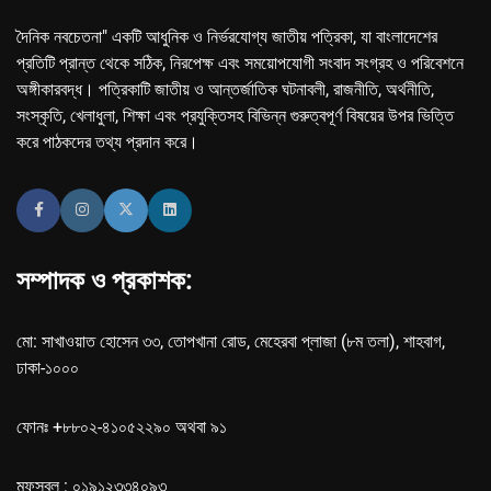
দৈনিক নবচেতনা" একটি আধুনিক ও নির্ভরযোগ্য জাতীয় পত্রিকা, যা বাংলাদেশের
প্রতিটি প্রান্ত থেকে সঠিক, নিরপেক্ষ এবং সময়োপযোগী সংবাদ সংগ্রহ ও পরিবেশনে
অঙ্গীকারবদ্ধ। পত্রিকাটি জাতীয় ও আন্তর্জাতিক ঘটনাবলী, রাজনীতি, অর্থনীতি,
সংস্কৃতি, খেলাধুলা, শিক্ষা এবং প্রযুক্তিসহ বিভিন্ন গুরুত্বপূর্ণ বিষয়ের উপর ভিত্তি
করে পাঠকদের তথ্য প্রদান করে।
সম্পাদক ও প্রকাশক:
মো: সাখাওয়াত হোসেন ৩৩, তোপখানা রোড, মেহেরবা প্লাজা (৮ম তলা), শাহবাগ,
ঢাকা-১০০০
ফোনঃ +৮৮০২-৪১০৫২২৯০ অথবা ৯১
মফস্বল : ০১৯১২৩৩৪০৯৩