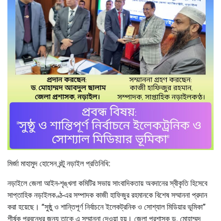
মির্জা মাহামুদ হোসেন রন্টু নড়াইল প্রতিনিধি:
নড়াইলে জেলা আইন-শৃঙ্খলা কমিটির সভায় সাংবাদিকতায় অবদানের স্বীকৃতি হিসেবে
সাপ্তাহিক নড়াইলকণ্ঠ-এর সম্পাদক কাজী হাফিজুর রহমানকে বিশেষ সম্মাননা প্রদান
করা হয়েছে। “সুষ্ঠু ও শান্তিপূর্ণ নির্বাচনে ইলেকট্রনিক ও সোশ্যাল মিডিয়ার ভূমিকা”
শীর্ষক প্রবন্ধের জন্য তাকে এ সম্মাননা দেওয়া হয়। জেলা প্রশাসক ড. মোহাম্মদ