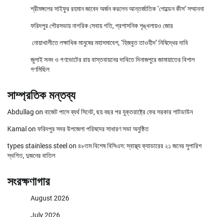
শ্রীমঙ্গলের সাইফুর রহমান জাবেদ অর্জন করলেন আন্তর্জাতিক ‘গোল্ডেন কীস’ সম্মাননা
ফরিদপুর পৌরসভায় নাগরিক সেবায় গতি, প্রশাসনিক শৃঙ্খলায়ও জোর
নোয়াখালীতে লক্ষাধিক মানুষের মহাসমাবেশ, ‘হিজবুত তাওহীদ’ নিষিদ্ধের দাবি
জুলাই সনদ ও গণভোটের রায় বাস্তবায়নের দাবিতে দিনাজপুরে জামায়াতের বিশাল
গণমিছিল
সাম্প্রতিক মন্তব্য
Abdullag
on
বাজেট পাসে ব্যর্থ সিনেট, ছয় বছর পর যুক্তরাষ্ট্রে ফের সরকার শাটডাউন
Kamal
on
ফরিদপুর সদর উপজেলা পরিষদের সাধারণ সভা অনুষ্ঠিত
types stainless steel
on
৪৮তম বিশেষ বিসিএস: স্বাস্থ্য ক্যাডারের ২১ জনের সুপারিশ
স্থগিত, দুজনের বাতিল
সংরক্ষণাগার
August 2026
July 2026