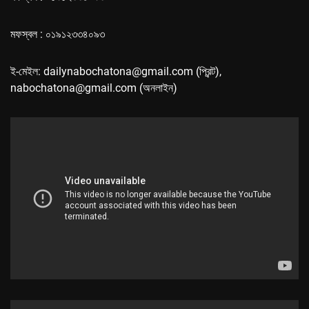
মফস্বল : ০১৯১২৩৩৪০৯৩
ই-মেইল: dailynabochatona@gmail.com (প্রিন্ট),
nabochatona@gmail.com (অনলাইন)