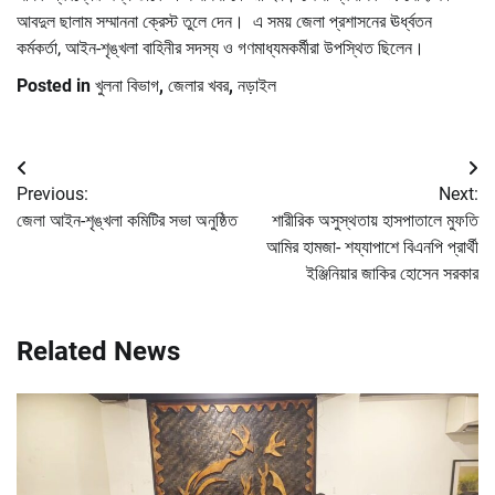
আবদুল ছালাম সম্মাননা ক্রেস্ট তুলে দেন। এ সময় জেলা প্রশাসনের ঊর্ধ্বতন
কর্মকর্তা, আইন-শৃঙ্খলা বাহিনীর সদস্য ও গণমাধ্যমকর্মীরা উপস্থিত ছিলেন।
Posted in
খুলনা বিভাগ
,
জেলার খবর
,
নড়াইল
Post
Previous:
Next:
navigation
জেলা আইন-শৃঙ্খলা কমিটির সভা অনুষ্ঠিত
শারীরিক অসুস্থতায় হাসপাতালে মুফতি
আমির হামজা- শয্যাপাশে বিএনপি প্রার্থী
ইঞ্জিনিয়ার জাকির হোসেন সরকার
Related News