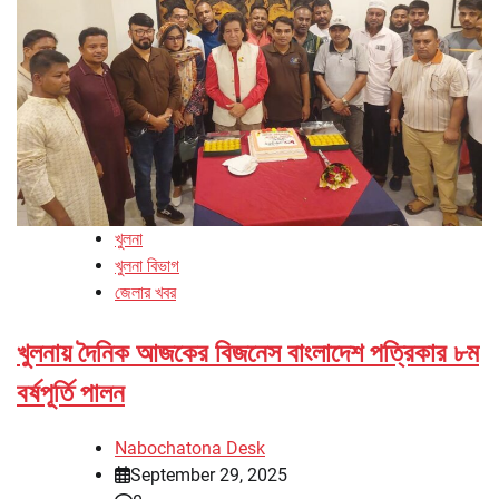
খুলনা
খুলনা বিভাগ
জেলার খবর
খুলনায় দৈনিক আজকের বিজনেস বাংলাদেশ পত্রিকার ৮ম
বর্ষপূর্তি পালন
Nabochatona Desk
September 29, 2025