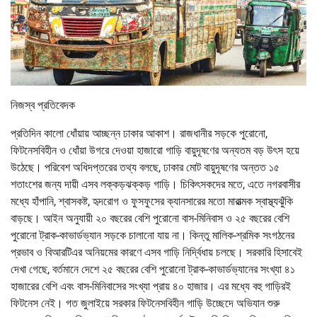
নিজস্ব প্রতিবেদক
প্রতিদিন কালো ধোঁয়ায় আচ্ছন্ন ঢাকার আকাশ। রাজধানীর সড়কে পুরোনো,
ফিটনেসবিহীন ও ধোঁয়া উগরে দেওয়া হাজারো গাড়ি বায়ুদূষণের অন্যতম বড় উৎস হয়ে
উঠেছে। পরিবেশ অধিদপ্তরের তথ্য বলছে, ঢাকার মোট বায়ুদূষণের অন্তত ১৫
শতাংশের জন্য দায়ী এসব লক্কড়ঝক্কড় গাড়ি। চিকিৎসকদের মতে, এতে নগরবাসীর
মধ্যে হাঁপানি, শ্বাসকষ্ট, হৃদরোগ ও ফুসফুসের ক্যানসারের মতো মারাত্মক স্বাস্থ্যঝুঁকি
বাড়ছে। আইন অনুযায়ী ২০ বছরের বেশি পুরোনো বাস-মিনিবাস ও ২৫ বছরের বেশি
পুরোনো ট্রাক-কাভার্ডভ্যান সড়কে চালানো যায় না। কিন্তু মালিক-শ্রমিক সংগঠনের
প্রভাব ও বিআরটিএর অনিয়মের কারণে এসব গাড়ি নির্দ্বিধায় চলছে। সরকারি হিসাবেই
দেখা গেছে, বর্তমানে দেশে ২৫ বছরের বেশি পুরোনো ট্রাক-কাভার্ডভ্যানের সংখ্যা ৪১
হাজারের বেশি এবং বাস-মিনিবাসের সংখ্যা প্রায় ৪০ হাজার। এর মধ্যে বহু গাড়িরই
ফিটনেস নেই। গত জুলাইয়ে সরকার ফিটনেসবিহীন গাড়ি উচ্ছেদে অভিযান শুরু