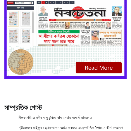
সাম্প্রতিক পোস্ট
নীলফামারীতে নদীর বালু চুরিতে বাঁধা দেয়ায় সংঘর্ষে আহত- ৬
শ্রীমঙ্গলের সাইফুর রহমান জাবেদ অর্জন করলেন আন্তর্জাতিক ‘গোল্ডেন কীস’ সম্মাননা