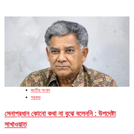
জাতীয় সংবাদ
সরকার
সেনাপ্রধান কোনো কথা না বুঝে বলেননি : উপদেষ্টা
সাখাওয়াত