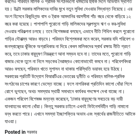
করলেও পরিবহন মালিক ও শ্রমিক সংগঠনগুলো ধর্মঘটের হুমকি দিলে অভিযান স্থগিত
হয়। উল্টো সরকার মালিকদের দাবির মুখে নতুন সুবিধা দেওয়ার সিদ্ধান্ত নিয়েছে। এর
অংশ হিসেবে রিকন্ডিশন্ড বাস ও ট্রাক আমদানির বয়সসীমা পাঁচ বছর থেকে বাড়িয়ে ১২
বছর করা হয়েছে। পাশাপাশি পুরোনো গাড়ি মালিকদের স্বল্পসুদে ঋণ ও কর-সুবিধা
দেওয়ার পরিকল্পনা চলছে। তবে বিশেষজ্ঞরা বলছেন, এভাবে নীতি শিথিল করলে পুরোনো
গাড়ির দৌরাত্ম্য আরও বাড়বে। পরিবহন বিশ্লেষকরা মনে করেন, সরকার যদি পরিবেশ ও
জনস্বাস্থ্যের ঝুঁকিকে অগ্রাধিকার না দিয়ে কেবল মালিকদের স্বার্থ রক্ষায় নীতি গ্রহণ
করে, তবে ঢাকার বায়ুদূষণ নিয়ন্ত্রণে আনা সম্ভব হবে না। তাদের মতে, পুরোনো গাড়ি
বাজার থেকে তুলে না নিলে সড়কের নৈরাজ্যও কোনোভাবেই কমবে না। পরিবেশবিদরা
আরও বলছেন, পরিবহন খাতে সুশাসন না থাকায় পরিস্থিতি ভয়াবহ হয়ে উঠছে।
সরকারের প্রতিটি উদ্যোগ বিআরটিএর ভেতরের দুর্নীতি ও পরিবহন মালিক-শ্রমিক
সংগঠনের চাপের কারণে ভেস্তে যাচ্ছে। ফলে নাগরিকরা প্রতিদিন কালো ধোঁয়া গিলে
রোগে ভুগছেন, অথচ সমস্যার স্থায়ী সমাধানে কার্যকর পদক্ষেপ দেখা যাচ্ছে না।
একজন পরিবেশ বিশেষজ্ঞ মন্তব্য করেছেন, ‘ঢাকার বায়ুদূষণের সবচেয়ে বড় দায়ী
যানবাহনের কালো ধোঁয়া। কিন্তু সরকার চাইলে এখনই ফিটনেসবিহীন গাড়ি নামানো
বন্ধ করতে পারে। এখানে সমস্যা ইচ্ছাশক্তির অভাব এবং স্বার্থের রাজনীতিতে আটকে
যাওয়া।
Posted in
সরকার