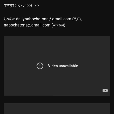
মফস্বল : ০১৯১২৩৩৪০৯৩
ই-মেইল: dailynabochatona@gmail.com (প্রিন্ট),
nabochatona@gmail.com (অনলাইন)