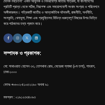
দৈনিক নবচেতনা" একটি আধুনিক ও নির্ভরযোগ্য জাতীয় পত্রিকা, যা বাংলাদেশের
প্রতিটি প্রান্ত থেকে সঠিক, নিরপেক্ষ এবং সময়োপযোগী সংবাদ সংগ্রহ ও পরিবেশনে
অঙ্গীকারবদ্ধ। পত্রিকাটি জাতীয় ও আন্তর্জাতিক ঘটনাবলী, রাজনীতি, অর্থনীতি,
সংস্কৃতি, খেলাধুলা, শিক্ষা এবং প্রযুক্তিসহ বিভিন্ন গুরুত্বপূর্ণ বিষয়ের উপর ভিত্তি
করে পাঠকদের তথ্য প্রদান করে।
সম্পাদক ও প্রকাশক:
মো: সাখাওয়াত হোসেন ৩৩, তোপখানা রোড, মেহেরবা প্লাজা (৮ম তলা), শাহবাগ,
ঢাকা-১০০০
ফোনঃ +৮৮০২-৪১০৫২২৯০ অথবা ৯১
মফস্বল : ০১৯১২৩৩৪০৯৩