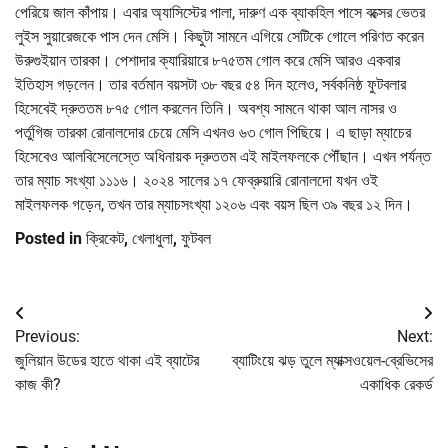
পেরিয়ে জাল কাঁপায়। এবার অ্যাসিস্টের পালা, দারুণ এক ব্যাকহিল পাসে বক্সের ভেতর
লুইস সুয়ারেজকে পাস দেন মেসি। কিছুটা সামনে এগিয়ে সেটিকে গোলে পরিণত করেন
উরুগুইয়ান তারকা। পেশাদার ক্যারিয়ারে ৮৭৫তম গোল করে মেসি আরও একবার
ইতিহাস গড়লেন। তার বর্তমান বয়সটা ৩৮ বছর ৫৪ দিন হলেও, সর্বকনিষ্ঠ ফুটবলার
হিসেবেই দ্রুততম ৮৭৫ গোল করলেন তিনি। অবশ্য সামনে থাকা আল নাসর ও
পর্তুগিজ তারকা রোনালদোর চেয়ে মেসি এখনও ৬৩ গোল পিছিয়ে। এ ছাড়া ম্যাচের
হিসেবেও আলবিসেলেস্তে অধিনায়ক দ্রুততম এই মাইলফলকে পৌঁছান। এখন পর্যন্ত
তার ম্যাচ সংখ্যা ১১১৬। ২০২৪ সালের ১৭ ফেব্রুয়ারি রোনালদো যখন ওই
মাইলফলক গড়েন, তখন তার ম্যাচসংখ্যা ১২০৬ এবং বয়স ছিল ৩৯ বছর ১২ দিন।
Posted in
ক্রিকেট
,
খেলাধুলা
,
ফুটবল
Post
Previous:
Next:
navigation
জুলিয়ান উডের হাতে থাকা এই ব্যাটের
ব্যাটিংয়ে ঝড় তুলে ম্যাক্সওয়েল-ব্রেভিসের
কাজ কী?
একাধিক রেকর্ড