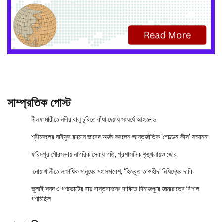
সাম্প্রতিক পোস্ট
নীলফামারীতে নদীর বালু চুরিতে বাঁধা দেয়ায় সংঘর্ষে আহত- ৬
শ্রীমঙ্গলের সাইফুর রহমান জাবেদ অর্জন করলেন আন্তর্জাতিক ‘গোল্ডেন কীস’ সম্মাননা
ফরিদপুর পৌরসভায় নাগরিক সেবায় গতি, প্রশাসনিক শৃঙ্খলায়ও জোর
নোয়াখালীতে লক্ষাধিক মানুষের মহাসমাবেশ, ‘হিজবুত তাওহীদ’ নিষিদ্ধের দাবি
জুলাই সনদ ও গণভোটের রায় বাস্তবায়নের দাবিতে দিনাজপুরে জামায়াতের বিশাল
গণমিছিল