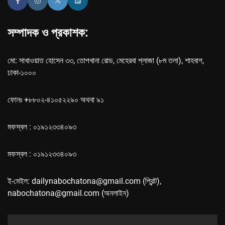
সম্পাদক ও প্রকাশক:
মো: সাখাওয়াত হোসেন ৩৩, তোপখানা রোড, মেহেরবা প্লাজা (৮ম তলা), শাহবাগ,
ঢাকা-১০০০
ফোনঃ +৮৮০২-৪১০৫২২৯০ অথবা ৯১
মফস্বল : ০১৯১২৩৩৪০৯৩
মফস্বল : ০১৯১২৩৩৪০৯৩
ই-মেইল: dailynabochatona@gmail.com (প্রিন্ট),
nabochatona@gmail.com (অনলাইন)