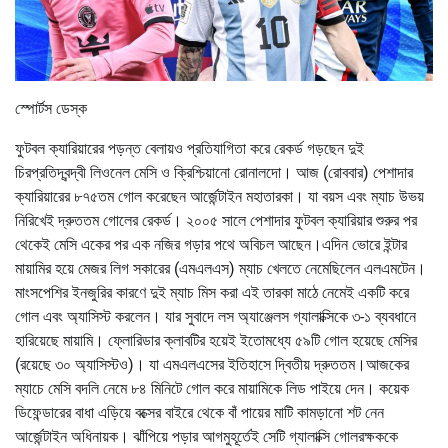
স্পোর্টস ডেস্ক
ফুটবল ক্যারিয়ারের পড়ন্ত বেলায়ও প্রতিযাগিতা করে রেকর্ড গড়ছেন দুই
চিরপ্রতিদ্বন্দ্বী লিওনেল মেসি ও ক্রিশ্চিয়ানো রোনালদো। আজ (রোববার) পেশাদার
ক্যারিয়ারের ৮৭৫তম গোল করেছেন আর্জেন্টাইন মহাতারকা। যা বয়স এবং ম্যাচ উভয়
নিরিখেই দ্রুততম গোলের রেকর্ড। ২০০৫ সালে পেশাদার ফুটবল ক্যারিয়ার শুরুর পর
থেকেই মেসি একের পর এক নজির গড়ার পথে অবিচল আছেন।এদিন ভোরে ইন্টার
মায়ামির হয়ে মেজর লিগ সকারের (এমএলএস) ম্যাচ খেলতে নেমেছিলেন এলএমটেন।
মাংসপেশির ইনজুরির কারণে দুই ম্যাচ মিস করা এই তারকা মাঠে নেমেই একটি করে
গোল এবং অ্যাসিস্ট করলেন। যার সুবাদে লস অ্যাঞ্জেলস গ্যালাক্সিকে ৩-১ ব্যবধানে
হারিয়েছে মায়ামি। ফ্লোরিডার ক্লাবটির হয়েই ইতোমধ্যে ৫৯টি গোল হয়েছে মেসির
(রয়েছে ৩০ অ্যাসিস্টও)। যা এমএলএসের ইতিহাসে দ্বিতীয় দ্রুততম।আজকের
ম্যাচে মেসি বদলি নেমে ৮৪ মিনিটে গোল করে মায়ামিকে লিড পাইয়ে দেন। কয়েক
ডিফেন্ডারের বাধা এড়িয়ে বক্সের বাইরে থেকে বাঁ পায়ের মাটি কামড়ানো শট নেন
আর্জেন্টাইন অধিনায়ক। ঝাঁপিয়ে পড়ার আগমুহূর্তেই সেটি গ্যালাক্সি গোলরক্ষককে