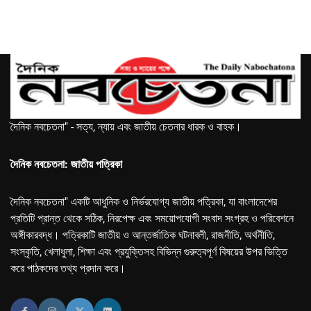
দৈনিক নবচেতনা" - সত্য, ন্যায় এবং জাতীয় চেতনার ধারক ও বাহক।
দৈনিক নবচেতনা: জাতীয় পত্রিকা
দৈনিক নবচেতনা" একটি আধুনিক ও নির্ভরযোগ্য জাতীয় পত্রিকা, যা বাংলাদেশের
প্রতিটি প্রান্ত থেকে সঠিক, নিরপেক্ষ এবং সময়োপযোগী সংবাদ সংগ্রহ ও পরিবেশনে
অঙ্গীকারবদ্ধ। পত্রিকাটি জাতীয় ও আন্তর্জাতিক ঘটনাবলী, রাজনীতি, অর্থনীতি,
সংস্কৃতি, খেলাধুলা, শিক্ষা এবং প্রযুক্তিসহ বিভিন্ন গুরুত্বপূর্ণ বিষয়ের উপর ভিত্তি
করে পাঠকদের তথ্য প্রদান করে।