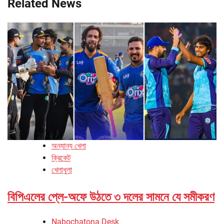
Related News
অন্যান্য খেলা
ক্রিকেট
খেলাধুলা
বিপিএলের প্লে-অফে উঠতে ৩ দলের সামনে যে সমীকরণ
Nabochatona Desk