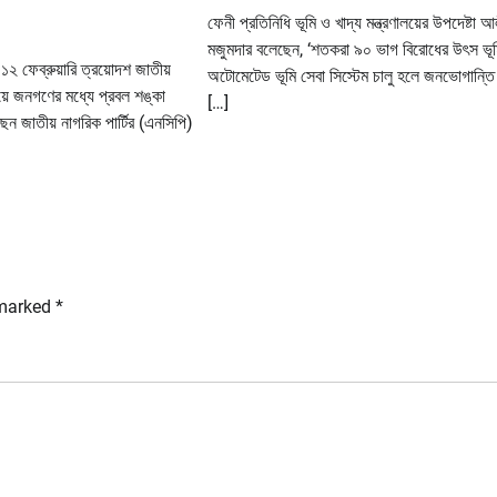
ফেনী প্রতিনিধি ভূমি ও খাদ্য মন্ত্রণালয়ের উপদেষ্টা 
মজুমদার বলেছেন, ‘শতকরা ৯০ ভাগ বিরোধের উৎস ভূ
 ১২ ফেব্রুয়ারি ত্রয়োদশ জাতীয়
অটোমেটেড ভূমি সেবা সিস্টেম চালু হলে জনভোগান্ত
নিয়ে জনগণের মধ্যে প্রবল শঙ্কা
[…]
েন জাতীয় নাগরিক পার্টির (এনসিপি)
 marked
*