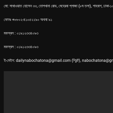
মো: সাখাওয়াত হোসেন ৩৩, তোপখানা রোড, মেহেরবা প্লাজা (৮ম তলা), শাহবাগ, ঢাকা-
ফোনঃ +৮৮০২-৪১০৫২২৯০ অথবা ৯১
মফস্বল : ০১৯১২৩৩৪০৯৩
মফস্বল : ০১৯১২৩৩৪০৯৩
ই-মেইল: dailynabochatona@gmail.com (প্রিন্ট), nabochatona@g