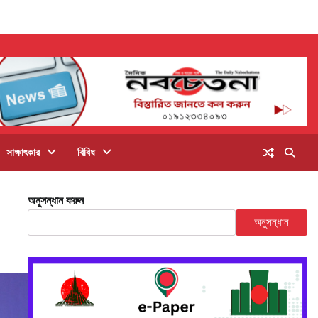
সাক্ষাৎকার
বিবিধ
অনুসন্ধান করুন
অনুসন্ধান