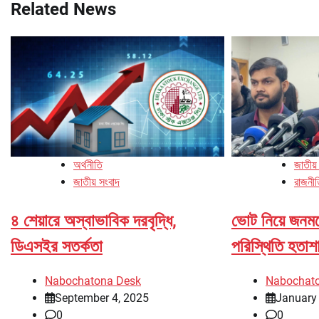
Related News
অর্থনীতি
জাতীয়
জাতীয় সংবাদ
রাজনী
৪ শেয়ারে অস্বাভাবিক দরবৃদ্ধি,
ভোট নিয়ে জনমন
ডিএসইর সতর্কতা
পরিস্থিতি হতা
Nabochatona Desk
Nabochat
September 4, 2025
January 
0
0