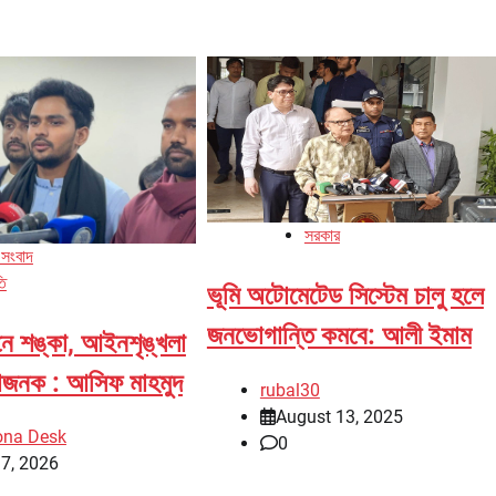
সরকার
 সংবাদ
তি
ভূমি অটোমেটেড সিস্টেম চালু হলে
জনভোগান্তি কমবে: আলী ইমাম
ে শঙ্কা, আইনশৃঙ্খলা
শাজনক : আসিফ মাহমুদ
rubal30
August 13, 2025
ona Desk
0
7, 2026