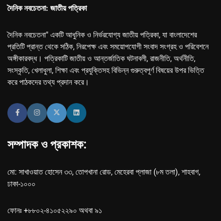
দৈনিক নবচেতনা: জাতীয় পত্রিকা
দৈনিক নবচেতনা" একটি আধুনিক ও নির্ভরযোগ্য জাতীয় পত্রিকা, যা বাংলাদেশের
প্রতিটি প্রান্ত থেকে সঠিক, নিরপেক্ষ এবং সময়োপযোগী সংবাদ সংগ্রহ ও পরিবেশনে
অঙ্গীকারবদ্ধ। পত্রিকাটি জাতীয় ও আন্তর্জাতিক ঘটনাবলী, রাজনীতি, অর্থনীতি,
সংস্কৃতি, খেলাধুলা, শিক্ষা এবং প্রযুক্তিসহ বিভিন্ন গুরুত্বপূর্ণ বিষয়ের উপর ভিত্তি
করে পাঠকদের তথ্য প্রদান করে।
সম্পাদক ও প্রকাশক:
মো: সাখাওয়াত হোসেন ৩৩, তোপখানা রোড, মেহেরবা প্লাজা (৮ম তলা), শাহবাগ,
ঢাকা-১০০০
ফোনঃ +৮৮০২-৪১০৫২২৯০ অথবা ৯১