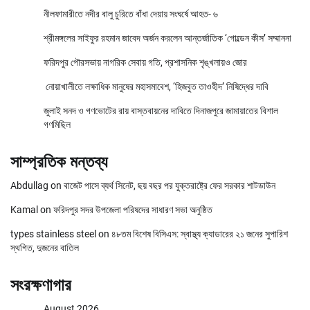
নীলফামারীতে নদীর বালু চুরিতে বাঁধা দেয়ায় সংঘর্ষে আহত- ৬
শ্রীমঙ্গলের সাইফুর রহমান জাবেদ অর্জন করলেন আন্তর্জাতিক ‘গোল্ডেন কীস’ সম্মাননা
ফরিদপুর পৌরসভায় নাগরিক সেবায় গতি, প্রশাসনিক শৃঙ্খলায়ও জোর
নোয়াখালীতে লক্ষাধিক মানুষের মহাসমাবেশ, ‘হিজবুত তাওহীদ’ নিষিদ্ধের দাবি
জুলাই সনদ ও গণভোটের রায় বাস্তবায়নের দাবিতে দিনাজপুরে জামায়াতের বিশাল
গণমিছিল
সাম্প্রতিক মন্তব্য
Abdullag
on
বাজেট পাসে ব্যর্থ সিনেট, ছয় বছর পর যুক্তরাষ্ট্রে ফের সরকার শাটডাউন
Kamal
on
ফরিদপুর সদর উপজেলা পরিষদের সাধারণ সভা অনুষ্ঠিত
types stainless steel
on
৪৮তম বিশেষ বিসিএস: স্বাস্থ্য ক্যাডারের ২১ জনের সুপারিশ
স্থগিত, দুজনের বাতিল
সংরক্ষণাগার
August 2026