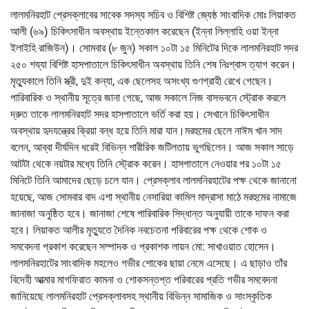
লালমনিরহাট প্রেসক্লাবের সাবেক সদস্য সচিব ও বিশিষ্ট জ্যেষ্ঠ সাংবাদিক মোঃ লিয়াকত
আলী (৬৯) চিকিৎসাধীন অবস্থায় ইন্তেকাল করেছেন (ইন্না লিল্লাহি ওয়া ইন্না
ইলাইহি রাজিউন)। সোমবার (৮ জুন) সকাল ১০টা ১৫ মিনিটের দিকে লালমনিরহাট সদর
২৫০ শয্যা বিশিষ্ট হাসপাতালে চিকিৎসাধীন অবস্থায় তিনি শেষ নিঃশ্বাস ত্যাগ করেন।
মৃত্যুকালে তিনি স্ত্রী, দুই কন্যা, এক ছেলেসহ অসংখ্য গুণগ্রাহী রেখে গেছেন।
পারিবারিক ও স্থানীয় সূত্রে জানা গেছে, আজ সকালে নিজ বাসভবনে স্ট্রোক করলে
দ্রুত তাকে লালমনিরহাট সদর হাসপাতালে ভর্তি করা হয়। সেখানে চিকিৎসাধীন
অবস্থায় হৃদযন্ত্রের ক্রিয়া বন্ধ হয়ে তিনি মারা যান।মরহুমের ছেলে নাঈম খান সাদ
বলেন, আব্বা দীর্ঘদিন ধরেই বিভিন্ন শারীরিক জটিলতায় ভুগছিলেন। আজ সকাল সাড়ে
আটটা থেকে নয়টার মধ্যে তিনি স্ট্রোক করেন। হাসপাতালে নেওয়ার পর ১০টা ১৫
মিনিটে তিনি আমাদের ছেড়ে চলে যান। প্রেসক্লাব লালমনিরহাটের পক্ষ থেকে জানানো
হয়েছে, আজ সোমবার বাদ এশা স্থানীয় নেসারিয়া কামিল মাদ্রাসা মাঠে মরহুমের নামাজে
জানাজা অনুষ্ঠিত হবে। জানাজা শেষে পারিবারিক সিদ্ধান্ত অনুযায়ী তাকে দাফন করা
হবে। লিয়াকত আলীর মৃত্যুতে দৈনিক নবচেতনা পরিবারের পক্ষ থেকে শোক ও
সমবেদনা প্রকাশ করেছেন সম্পাদক ও প্রকাশক লায়ন মো: সাখাওয়াত হোসেন।
লালমনিরহাটের সাংবাদিক মহলেও গভীর শোকের ছায়া নেমে এসেছে। এ ছাড়াও তাঁর
বিদেহী আত্মার মাগফিরাত কামনা ও শোকসন্তপ্ত পরিবারের প্রতি গভীর সমবেদনা
জানিয়েছে লালমনিরহাট প্রেসক্লাবসহ স্থানীয় বিভিন্ন সামাজিক ও সাংস্কৃতিক