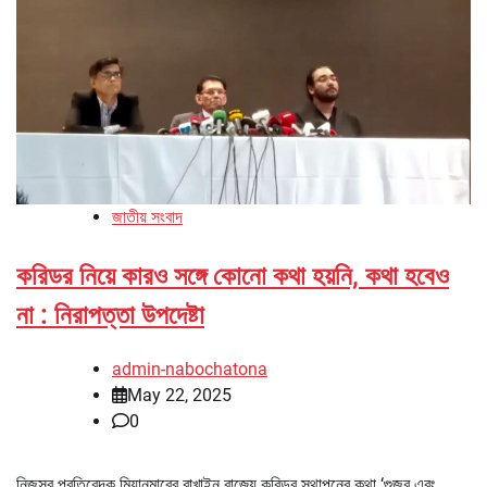
জাতীয় সংবাদ
করিডর নিয়ে কারও সঙ্গে কোনো কথা হয়নি, কথা হবেও
না : নিরাপত্তা উপদেষ্টা
admin-nabochatona
May 22, 2025
0
নিজস্ব প্রতিবেদক মিয়ানমারের রাখাইন রাজ্যে করিডর স্থাপনের কথা ‘গুজব এবং