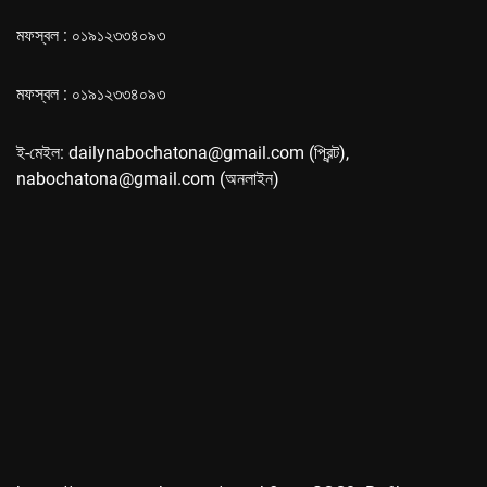
মফস্বল : ০১৯১২৩৩৪০৯৩
মফস্বল : ০১৯১২৩৩৪০৯৩
ই-মেইল: dailynabochatona@gmail.com (প্রিন্ট),
nabochatona@gmail.com (অনলাইন)