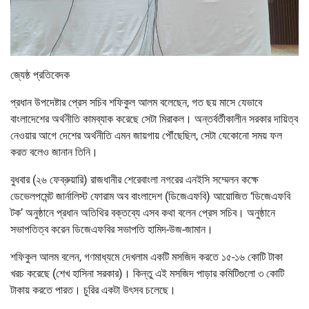
জ্যেষ্ঠ প্রতিবেদক
প্রধান উপদেষ্টার প্রেস সচিব শফিকুল আলম বলেছেন, গত ছয় মাসে যেভাবে
বাংলাদেশের অর্থনীতি কামব্যাক করেছে সেটা মিরাকল। অন্তর্বর্তীকালীন সরকার দায়িত্ব
নেওয়ার আগে দেশের অর্থনীতি এমন জায়গায় পৌঁছেছিল, সেটা যেকোনো সময় ফল
করত বলেও জানান তিনি।
বুধবার (২৬ ফেব্রুয়ারি) রাজধানীর শেরেবাংলা নগরের এনইসি সম্মেলন কক্ষে
ডেভেলপমেন্ট জার্নালিস্ট ফোরাম অব বাংলাদেশ (ডিজেএফবি) আয়োজিত ‘ডিজেএফবি
টক’ অনুষ্ঠানে প্রধান অতিথির বক্তব্যে এসব কথা বলেন প্রেস সচিব। অনুষ্ঠানে
সভাপতিত্ব করেন ডিজেএফবির সভাপতি হামিদ-উজ-জামান।
শফিকুল আলম বলেন, গণমাধ্যমে দেখলাম একটি মসজিদ করতে ১৫-১৬ কোটি টাকা
খরচ করেছে (শেখ হাসিনা সরকার)। কিন্তু এই মসজিদ পাড়ার কমিটিগুলো ৩ কোটি
টাকায় করতে পারত। চুরির একটা উৎসব চলেছে।