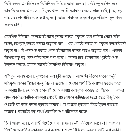
তিনি বলেন, এনার্জি খাতে ডিসিপ্লিন ফিরিয়ে আনা দরকার। স্টেট স্পন্সরশিপ করে
ডাকাতি হয়েছে এ খাতে। বিদ্যুৎ খাতে স্থায়ী সমাধানের জন্য কাজ করছি। বড় বড়
পাওয়ার কোম্পানির সঙ্গে কথা হচ্ছে। আমরা গ্যাসের জন্য প্রচুর পরিমাণে কূপ খনন
করতে চাই।
বৈদেশিক বিনিয়োগ আনতে চট্টগ্রাম বন্দরের দক্ষতা বাড়ানো হবে জানিয়ে প্রেস সচিব
বলেন, চট্টগ্রাম বন্দরের দক্ষতা বাড়ানো হবে। এই পোর্টের দক্ষতা না বাড়লে ইনভেস্টমেন্ট
বাড়বে না। রি-এক্সপোর্ট করতে গেলে চট্টগ্রামের দক্ষতা আরও বাড়াতে হবে। এজন্য
বিশ্বের বড় বড় কোম্পানির সঙ্গে কথা হচ্ছে। আমরা চাই চট্টগ্রামের প্রতিটি পোর্ট
উন্নয়ন করতে, তাহলে সরাসরি বৈদেশিক বিনিয়োগ বাড়বে।
শফিকুল আলম বলেন, ব্যাংকের টাকা চুরি হয়েছে। আওয়ামী লীগের সাবেক মন্ত্রী
সাইফুজ্জামানের নিজের জন্য টানেল হয়েছে। দেশের অর্থনীতি কলাপস হওয়ার মতো
অবস্থায় ছিল, ছয় মাসে ইকোনমি যে অবস্থায় কামব্যাক করেছে তা মিরাকল। আমরা
এমন এক ইকোনমিক ব্যবস্থা পেয়েছিলাম যেখানে জমিদারের মতো হাতে কিছু টাকা
পেয়েছি তা বাজে কাজে ব্যবহার হয়েছে। অপচয়কে ট্যাকেল দিতে ট্যাক্স বাড়ানো
হয়েছে। বাজেটের বড় অংশ বৈদেশিক ঋণ পরিশোধে যাচ্ছে।
তিনি আরও বলেন, এনার্জি সিস্টেমে দক্ষ না হলে কেউ বিনিয়োগ করবে না। পাওয়ার
সিস্টেমে ডাকাতির বন্দোবস্ত করা হয়েছে। দেশে বিনিয়োগ দরকার, সেটা করা হয়নি।