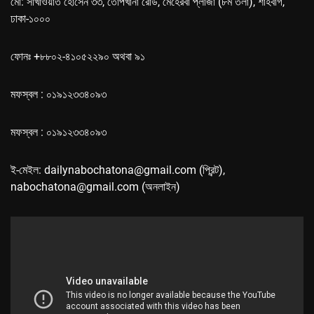
মো: সাখাওয়াত হোসেন ৩৩, তোপখানা রোড, মেহেরবা প্লাজা (৮ম তলা), শাহবাগ,
ঢাকা-১০০০
ফোনঃ +৮৮০২-৪১০৫২২৯০ অথবা ৯১
মফস্বল : ০১৯১২৩৩৪০৯৩
মফস্বল : ০১৯১২৩৩৪০৯৩
ই-মেইল: dailynabochatona@gmail.com (প্রিন্ট),
nabochatona@gmail.com (অনলাইন)