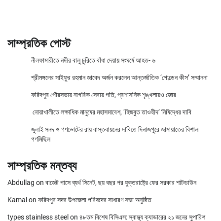
সাম্প্রতিক পোস্ট
নীলফামারীতে নদীর বালু চুরিতে বাঁধা দেয়ায় সংঘর্ষে আহত- ৬
শ্রীমঙ্গলের সাইফুর রহমান জাবেদ অর্জন করলেন আন্তর্জাতিক ‘গোল্ডেন কীস’ সম্মাননা
ফরিদপুর পৌরসভায় নাগরিক সেবায় গতি, প্রশাসনিক শৃঙ্খলায়ও জোর
নোয়াখালীতে লক্ষাধিক মানুষের মহাসমাবেশ, ‘হিজবুত তাওহীদ’ নিষিদ্ধের দাবি
জুলাই সনদ ও গণভোটের রায় বাস্তবায়নের দাবিতে দিনাজপুরে জামায়াতের বিশাল
গণমিছিল
সাম্প্রতিক মন্তব্য
Abdullag
on
বাজেট পাসে ব্যর্থ সিনেট, ছয় বছর পর যুক্তরাষ্ট্রে ফের সরকার শাটডাউন
Kamal
on
ফরিদপুর সদর উপজেলা পরিষদের সাধারণ সভা অনুষ্ঠিত
types stainless steel
on
৪৮তম বিশেষ বিসিএস: স্বাস্থ্য ক্যাডারের ২১ জনের সুপারিশ