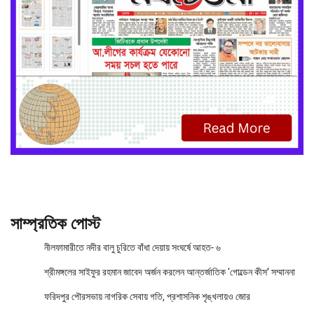
সাম্প্রতিক পোস্ট
নীলফামারীতে নদীর বালু চুরিতে বাঁধা দেয়ায় সংঘর্ষে আহত- ৬
শ্রীমঙ্গলের সাইফুর রহমান জাবেদ অর্জন করলেন আন্তর্জাতিক ‘গোল্ডেন কীস’ সম্মাননা
ফরিদপুর পৌরসভায় নাগরিক সেবায় গতি, প্রশাসনিক শৃঙ্খলায়ও জোর