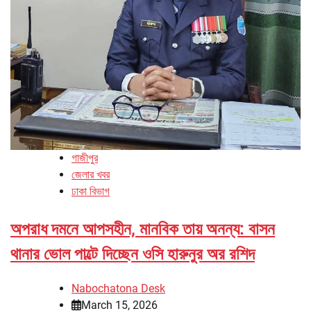
গাজীপুর
জেলার খবর
ঢাকা বিভাগ
অপরাধ দমনে আপসহীন, মানবিক তায় অনন্য: বাসন
থানার ভোল পাল্টে দিচ্ছেন ওসি হারুনুর অর রশিদ
Nabochatona Desk
March 15, 2026