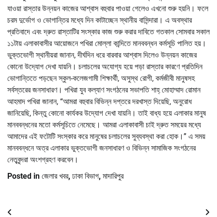
যাওয়া রাস্তার উন্নয়ন কাজের আশ্বাস বহুবার পাওয়া গেলেও এখনো শুরু হয়নি। ফলে
চরম দুর্ভোগ ও ভোগান্তির মধ্যে দিন কাটাচ্ছেন স্থানীয় বাসিন্দারা। এ অবস্থার
প্রতিবাদে এবং দ্রুত রাস্তাটির সংস্কার কাজ শুরু করার দাবিতে গতকাল সোমবার সকাল
১১টায় এলাকাবাসীর আয়োজনে পখিরা মোল্লা কান্দিতে মানববন্ধন কর্মসূচি পালিত হয়।
ভুক্তভোগী স্থানীয়রা জানান, দীর্ঘদিন ধরে বারবার আশ্বাস দিলেও উন্নয়ন কাজের
কোনো উদ্যোগ দেখা যায়নি। চলাচলের অযোগ্য হয়ে পড়া রাস্তার কারণে প্রতিদিন
ভোগান্তিতে পড়ছেন স্কুল-কলেজগামী শিক্ষার্থী, অসুস্থ রোগী, কর্মজীবী মানুষসহ
সর্বস্তরের জনসাধারণ। পখিরা যুব কল্যাণ সংগঠনের সভাপতি শাহ্ মোহাম্মাদ রোমান
আহমাদ পখিরা জানান, “আমরা বহুবার বিভিন্ন দপ্তরে দরখাস্ত দিয়েছি, অনুরোধ
জানিয়েছি, কিন্তু কোনো কার্যকর উদ্যোগ দেখা যায়নি। তাই বাধ্য হয়ে এলাকার মানুষ
মানববন্ধনের মতো কর্মসূচিতে নেমেছে। আমরা এলাকাবাসী চাই দ্রুত সময়ের মধ্যে
আমাদের এই ফটোটি সংস্কার করে মানুষের চলাচলের সুব্যবস্থা করা হোক।” এ সময়
মানববন্ধনে অত্র এলাকার ভুক্তভোগী জনসাধারণ ও বিভিন্ন সামাজিক সংগঠনের
নেতৃবৃন্দরা অংশগ্রহণ করবেন।
Posted in
জেলার খবর
,
ঢাকা বিভাগ
,
মাদারিপুর
Post