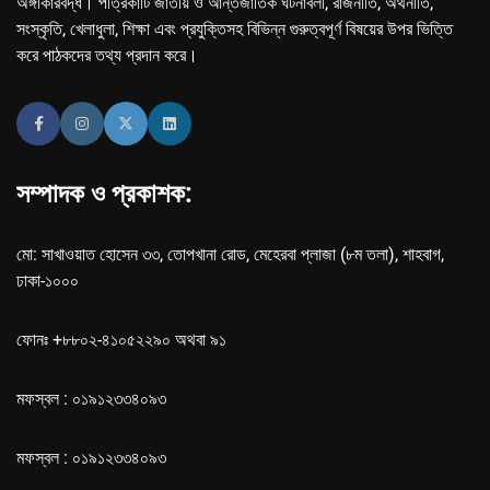
অঙ্গীকারবদ্ধ। পত্রিকাটি জাতীয় ও আন্তর্জাতিক ঘটনাবলী, রাজনীতি, অর্থনীতি,
সংস্কৃতি, খেলাধুলা, শিক্ষা এবং প্রযুক্তিসহ বিভিন্ন গুরুত্বপূর্ণ বিষয়ের উপর ভিত্তি
করে পাঠকদের তথ্য প্রদান করে।
সম্পাদক ও প্রকাশক:
মো: সাখাওয়াত হোসেন ৩৩, তোপখানা রোড, মেহেরবা প্লাজা (৮ম তলা), শাহবাগ,
ঢাকা-১০০০
ফোনঃ +৮৮০২-৪১০৫২২৯০ অথবা ৯১
মফস্বল : ০১৯১২৩৩৪০৯৩
মফস্বল : ০১৯১২৩৩৪০৯৩