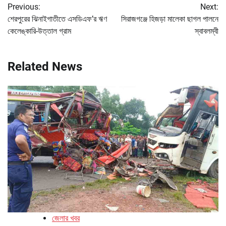
Previous:
Next:
navigation
শেরপুরের ঝিনাইগাতীতে এসডিএফ’র ঋণ
সিরাজগঞ্জে হিজড়া মালেকা ছাগল পালনে
কেলেঙ্কারি-উত্তাল গ্রাম
স্বাবলম্বী
Related News
জেলার খবর