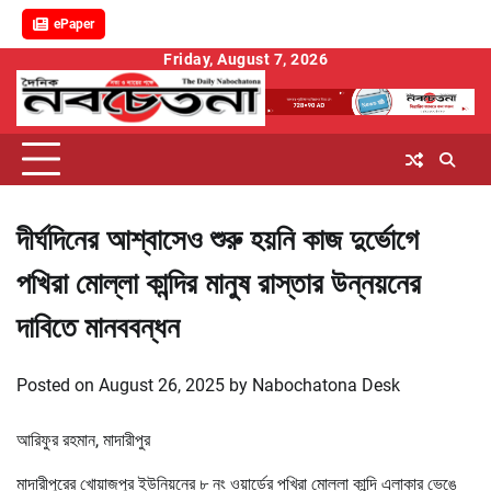
ePaper
Skip
Friday, August 7, 2026
to
content
দীর্ঘদিনের আশ্বাসেও শুরু হয়নি কাজ দুর্ভোগে
পখিরা মোল্লা কান্দির মানুষ রাস্তার উন্নয়নের
দাবিতে মানববন্ধন
Posted on
August 26, 2025
by
Nabochatona Desk
আরিফুর রহমান, মাদারীপুর
মাদারীপুরের খোয়াজপুর ইউনিয়নের ৮ নং ওয়ার্ডের পখিরা মোল্লা কান্দি এলাকার ভেঙে