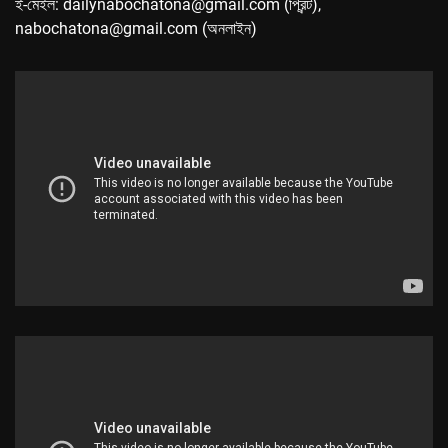
ই-মেইল: dailynabochatona@gmail.com (প্রিন্ট),
nabochatona@gmail.com (অনলাইন)