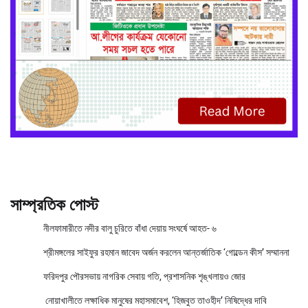
সাম্প্রতিক পোস্ট
নীলফামারীতে নদীর বালু চুরিতে বাঁধা দেয়ায় সংঘর্ষে আহত- ৬
শ্রীমঙ্গলের সাইফুর রহমান জাবেদ অর্জন করলেন আন্তর্জাতিক ‘গোল্ডেন কীস’ সম্মাননা
ফরিদপুর পৌরসভায় নাগরিক সেবায় গতি, প্রশাসনিক শৃঙ্খলায়ও জোর
নোয়াখালীতে লক্ষাধিক মানুষের মহাসমাবেশ, ‘হিজবুত তাওহীদ’ নিষিদ্ধের দাবি