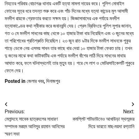
নিহতের পরিবার বোচাগঞ্জ থানায় একটি হত্যা মামলা দায়ের করে। পুলিশ মোবাইল
ফোনের সূত্র ধরে তদন্ত শুরু করে এবং পাঁচ দিনের মধ্যে হত্যা কান্ডের মূল আসামী
মনদীপ রায়কে গ্রেফতার করতে সক্ষম হয়। জিজ্ঞাসাবাদের এক পর্যায়ে মনদীপ
হত্যাকাণ্ডের কথা স্বীকার করে জবানবন্দি দেয়। প্রেস ব্রিফিংয়ে পুলিশ সুপার জানান,
গত ৩ মে মনদীপ সাধনের কাছ থেকে ১০ হাজার টাকা ধার নিয়েছিল এবং ৩ জুনের মধ্যে
তা পরিশোধের প্রতিশ্রুতি দিয়েছিল। ২৩ জুন রাত ৯টার দিকে মনদীপ সাধনকে পুকুর
পাড়ে ডেকে নেয় এসময় সাধন তার কাছে ধার দেয়া ১০ হাজার টাকা ফেরত চায়। তখন
দু জনের মাঝে কথা কাটাকাটির এক পর্যায়ে মনদীপ বাঁশের লাঠি দিয়ে সাধনের মাথায়
আঘাত করে, ফলে ঘটনাস্থলেই তার মৃত্যু হয়। পরে সে লাশ ও মোটরসাইকেলটি পুকুরে
ফেলে দেয়।
Posted in
জেলার খবর
,
দিনাজপুর
Post
Previous:
Next:
navigation
মেলান্দহে সাবেক ছাত্রদলের সাধারণ
কমপ্লিট শাটডাউনেও আখাউড়া স্থলবন্দর
সম্পাদক মরহুম আনিসুর রহমান আনিসের
দিয়ে ভারতে মাছ-ময়দা রপ্তানি
স্মরণ সভা