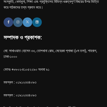
সংস্কৃতি, খেলাধুলা, শিক্ষা এবং প্রযুক্তিসহ বিভিন্ন গুরুত্বপূর্ণ বিষয়ের উপর ভিত্তি
করে পাঠকদের তথ্য প্রদান করে।
সম্পাদক ও প্রকাশক:
মো: সাখাওয়াত হোসেন ৩৩, তোপখানা রোড, মেহেরবা প্লাজা (৮ম তলা), শাহবাগ,
ঢাকা-১০০০
ফোনঃ +৮৮০২-৪১০৫২২৯০ অথবা ৯১
মফস্বল : ০১৯১২৩৩৪০৯৩
মফস্বল : ০১৯১২৩৩৪০৯৩