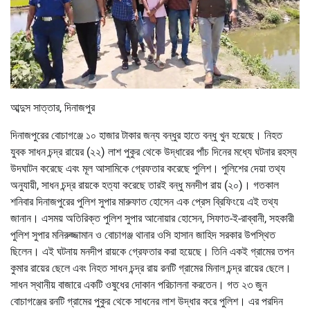
আব্দুস সাত্তার, দিনাজপুর
দিনাজপুরের বোচাগঞ্জে ১০ হাজার টাকার জন্য বন্ধুর হাতে বন্ধু খুন হয়েছে। নিহত
যুবক সাধন চন্দ্র রায়ের (২২) লাশ পুকুর থেকে উদ্ধারের পাঁচ দিনের মধ্যে ঘটনার রহস্য
উদঘাটন করেছে এবং মূল আসামিকে গ্রেফতার করেছে পুলিশ। পুলিশের দেয়া তথ্য
অনুযায়ী, সাধন চন্দ্র রায়কে হত্যা করেছে তারই বন্ধু মনদীপ রায় (২০)। গতকাল
শনিবার দিনাজপুরের পুলিশ সুপার মারুফাত হোসেন এক প্রেস ব্রিফিংয়ে এই তথ্য
জানান। এসময় অতিরিক্ত পুলিশ সুপার আনোয়ার হোসেন, সিফাত-ই-রাব্বানী, সহকারী
পুলিশ সুপার মনিরুজ্জামান ও বোচাগঞ্জ থানার ওসি হাসান জাহিদ সরকার উপস্থিত
ছিলেন। এই ঘটনায় মনদীপ রায়কে গ্রেফতার করা হয়েছে। তিনি একই গ্রামের তপন
কুমার রায়ের ছেলে এবং নিহত সাধন চন্দ্র রায় রনটি গ্রামের মিনাল চন্দ্র রায়ের ছেলে।
সাধন স্থানীয় বাজারে একটি ওষুধের দোকান পরিচালনা করতেন। গত ২৩ জুন
বোচাগঞ্জের রনটি গ্রামের পুকুর থেকে সাধনের লাশ উদ্ধার করে পুলিশ। এর পরদিন