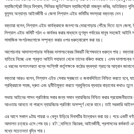
ম্যাজিস্ট্রেট মিত্র বিশ্বাস, সিনিয়র জুডিশিয়াল ম্যাজিস্ট্রেট নাজমুল কবির, অতির
বুলুসহ অন্যান্য আইনজীবী ও জেলা লিগ্যাল এইড কমিটির সদস্যরা বক্তব্য দেন।
বক্তারা বলেন, লিগ্যাল এইড কার্যক্রমকে জনগণের দোরগোড়ায় পৌঁছে দিতে হলে জেলা, উ
লিগ্যাল এইড কমিটি গঠন ও কার্যকর করার মাধ্যমে তৃণমূল পর্যায়ের মানুষ সহজেই আইনি স
সামাজিক সংগঠনগুলোকে সম্পৃক্ত করার ওপর গুরুত্বারোপ করা হয়।
আলোচনায় আদালতপাড়ায় সক্রিয় দালালচক্রের বিষয়টি বিশেষভাবে গুরুত্ব পায়। বক্তারা
হাতিয়ে নিচ্ছে এবং প্রকৃত আইনি সহায়তা থেকে তাদের বঞ্চিত করছে। এসব দালালচক্র আইন
এ ধরনের অপতৎপরতা বন্ধে সংশ্লিষ্ট কর্তৃপক্ষকে কঠোর ব্যবস্থা গ্রহণের আহ্বান জানান
বক্তারা আরও বলেন, লিগ্যাল এইড সেবার স্বচ্ছতা ও জবাবদিহিতা নিশ্চিত করতে হবে, য
প্রক্রিয়াকে সহজ, দ্রুত এবং দুর্নীতিমুক্ত করতে প্রযুক্তির ব্যবহার বাড়ানোর কথাও তুল
সভায় আইনের শাসন প্রতিষ্ঠায় সবার জন্য সমান ন্যায়বিচার নিশ্চিত করার প্রয়োজনীয়ত
আওতায় আনতে না পারলে ন্যায়বিচার প্রতিষ্ঠা অসম্পূর্ণ থেকে যাবে। তাই সরকারি আই
এর আগে সকাল ৯টায় পায়রা ও বেলুন উড়িয়ে দিবসটির উদ্বোধন করা হয়। পরে একটি বর্ণাঢ্য
আদালত চত্বরে এসে শেষ হয়। র?্যালিতে বিচারক, আইনজীবী, প্রশাসনের কর্মকর্তা এবং ব
মধ্যে সচেতনতা বৃদ্ধি পায়।