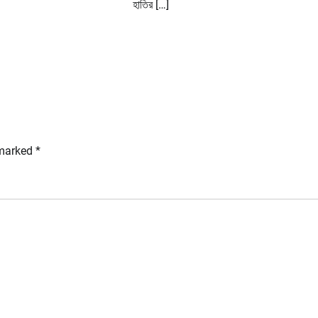
হাতির […]
 marked
*