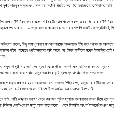
িক্ত পুলিশ সুপার শামসুল আজম এবং জেলা আইনজীবী সমিতির সভাপতি অ্যাডভোকেট লিয়াকত আলী 
পজেলা ও ইউনিয়ন পর্যায়ে আরও সক্রিয় উদ্যোগ গ্রহণ করতে হবে। বিশেষ করে ইউনিয়ন পর
হায়তা পেতে পারেন। এ জন্য ব্যাপক প্রচারণা চালানোর পাশাপাশি স্থানীয় জনপ্রতিনিধি, শি
 অভিযোগ করেন, কিছু অসাধু দালাল সাধারণ মানুষের অজ্ঞতাকে পুঁজি করে প্রতারণার মাধ্যমে 
ের সঠিক প্রয়োগে প্রতিবন্ধকতা সৃষ্টি করছে এবং বিচারপ্রার্থীদের মধ্যে বিভ্রান্তি তৈর
ো হয়।
াতে মানুষ আস্থা নিয়ে এই সেবা গ্রহণ করতে পারে। একই সঙ্গে আইনগত সহায়তা প্রদান
ে ধরা হয়। এতে করে সাধারণ মানুষ হয়রানি ছাড়াই দ্রুত ন্যায়বিচার পেতে সক্ষম হবেন।
ার ওপর গুরুত্বারোপ করা হয়। বক্তাদের মতে, সমাজের পিছিয়ে পড়া মানুষদের আইনি সহায়তার
নগত সহায়তা কার্যক্রমকে আরও শক্তিশালী ও কার্যকর করার কোনো বিকল্প নেই।
 র?্যালি আদালত প্রাঙ্গণ থেকে শুরু হয়ে পুলিশ সুপারের কার্যালয়ের সামনে দিয়ে ঘুরে পুনর
িভিন্ন শ্রেণি-পেশার মানুষ অংশগ্রহণ করেন। এতে দিবসটির তাৎপর্য সম্পর্কে সাধারণ মানু