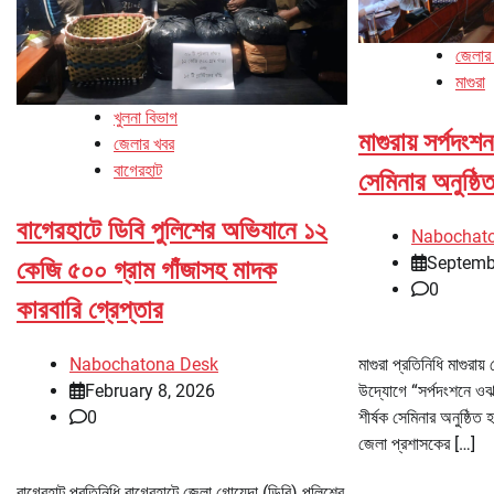
জেলার
মাগুরা
খুলনা বিভাগ
মাগুরায় সর্পদং
জেলার খবর
বাগেরহাট
সেমিনার অনুষ্ঠি
বাগেরহাটে ডিবি পুলিশের অভিযানে ১২
Nabochat
Septemb
কেজি ৫০০ গ্রাম গাঁজাসহ মাদক
0
কারবারি গ্রেপ্তার
মাগুরা প্রতিনিধি মাগুরায়
Nabochatona Desk
উদ্যোগে “সর্পদংশনে ওঝ
February 8, 2026
শীর্ষক সেমিনার অনুষ্ঠিত
0
জেলা প্রশাসকের […]
বাগেরহাট প্রতিনিধি বাগেরহাটে জেলা গোয়েন্দা (ডিবি) পুলিশের