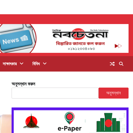
সাক্ষাৎকার
বিবিধ
অনুসন্ধান করুন
অনুসন্ধান