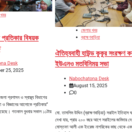
 খবর
জেলার খবর
শন প্রতিকার বিষয়ক
ব্রাহ্মণবাড়িয়া
ত
ঐতিহ্যবাহী হাউন্ড কুকুর সংরক্ষণ 
ইউএনও মতবিনিময় সভা
ona Desk
er 25, 2025
Nabochatona Desk
August 15, 2025
0
 জেলা প্রশাসন ও স্বাস্থ্য বিভাগের
া ও বিজ্ঞানের আলোকে প্রতিকার”
 হয়েছে। গতকাল বুধবার সকাল ১১টায়
মো. তাসলিম উদ্দিন (ব্রাহ্মণবাড়িয়া) সরাইল ইতিহাস 
দেখা যায়, প্রায় ২০০ বছর আগে সরাইলের জমিদার দে
মোস্তফা আলী এক ইংরেজ নাগরিকের কাছ থেকে এক