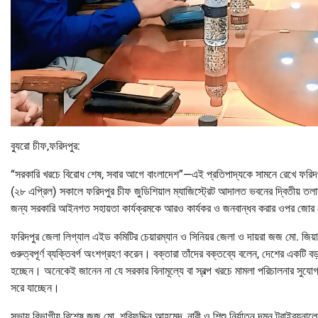
ব্যুরো চীফ,ফরিদপুর:
“সরকারি খরচে বিরোধ শেষ, সবার আগে বাংলাদেশ”—এই প্রতিপাদ্যকে সামনে রেখে ফরিদপুর
(২৮ এপ্রিল) সকালে ফরিদপুর চীফ জুডিশিয়াল ম্যাজিস্ট্রেট আদালত ভবনের দ্বিতীয় তলার
জন্য সরকারি আইনগত সহায়তা কার্যক্রমকে আরও কার্যকর ও জনবান্ধব করার ওপর জোর 
ফরিদপুর জেলা লিগ্যাল এইড কমিটির চেয়ারম্যান ও সিনিয়র জেলা ও দায়রা জজ মো. জ
গুরুত্বপূর্ণ ব্যক্তিবর্গ অংশগ্রহণ করেন। বক্তারা তাঁদের বক্তব্যে বলেন, দেশের একটি ব
হচ্ছেন। অনেকেই জানেন না যে সরকার বিনামূল্যে বা স্বল্প খরচে মামলা পরিচালনার সুযো
সরে যাচ্ছেন।
সভায় বিভাগীয় বিশেষ জজ মো. শরিফুদ্দিন আহমেদ, নারী ও শিশু নির্যাতন দমন ট্রাইব্যুন