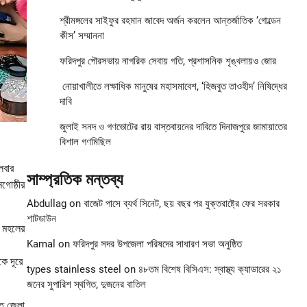
শ্রীমঙ্গলের সাইফুর রহমান জাবেদ অর্জন করলেন আন্তর্জাতিক ‘গোল্ডেন
কীস’ সম্মাননা
ফরিদপুর পৌরসভায় নাগরিক সেবায় গতি, প্রশাসনিক শৃঙ্খলায়ও জোর
নোয়াখালীতে লক্ষাধিক মানুষের মহাসমাবেশ, ‘হিজবুত তাওহীদ’ নিষিদ্ধের
দাবি
জুলাই সনদ ও গণভোটের রায় বাস্তবায়নের দাবিতে দিনাজপুরে জামায়াতের
বিশাল গণমিছিল
লবার
সাম্প্রতিক মন্তব্য
গোষ্ঠীর
Abdullag
on
বাজেট পাসে ব্যর্থ সিনেট, ছয় বছর পর যুক্তরাষ্ট্রে ফের সরকার
শাটডাউন
ী মহলের
Kamal
on
ফরিদপুর সদর উপজেলা পরিষদের সাধারণ সভা অনুষ্ঠিত
কে দূরে
types stainless steel
on
৪৮তম বিশেষ বিসিএস: স্বাস্থ্য ক্যাডারের ২১
জনের সুপারিশ স্থগিত, দুজনের বাতিল
্ত জেলা