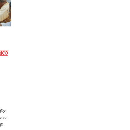
করতে
ঘাটলে
ওয়ান
টি