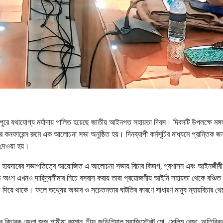
ে যথাযোগ্য মর্যাদায় পালিত হয়েছে জাতীয় আইনগত সহায়তা দিবস। দিবসটি উপলক্ষে মঙ্গ
 কনফারেন্স রুমে এক আলোচনা সভা অনুষ্ঠিত হয়। দিনব্যাপী কর্মসূচির মাধ্যমে প্রান্তিক জন
দেওয়া হয়।
িয়া হায়দারের সভাপতিত্বে আয়োজিত এ আলোচনা সভায় বিচার বিভাগ, প্রশাসন এবং আইনজীব
ড় অংশ এখনও দারিদ্র্যসীমার নিচে বসবাস করায় তারা প্রয়োজনীয় আইনি সহায়তা থেকে বঞ্চিত
গ দিয়ে থাকে। ফলে তথ্যের অভাব ও সচেতনতার ঘাটতির কারণে সাধারণ মানুষ ন্যায়বিচার থে
ালের বিচারক জেলা জজ শামীমা রহমান, চীফ জুডিশিয়াল ম্যাজিস্ট্রেট মো. সেলিম রেজা, অতিরিক