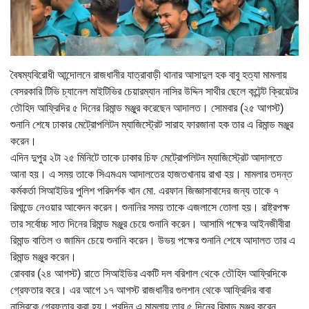
বৈষম্যবিরোধী আন্দোলনে রাজধানীর যাত্রাবাড়ী থানার আসাদুল হক বাবু হত্যা মামলায়
বেসরকারি টিভি চ্যানেল মাইটিভির চেয়ারম্যান নাসির উদ্দিন সাথীর ছেলে কন্টেন্ট ক্রিয়েটর
তৌহিদ আফ্রিদির ৫ দিনের রিমান্ড মঞ্জুর করেছেন আদালত। সোমবার (২৫ আগস্ট)
শুনানি শেষে ঢাকার মেট্রোপলিটন ম্যাজিস্ট্রেট সারাহ ফারজানা হক তার এ রিমান্ড মঞ্জুর
করেন।
এদিন দুপুর ২টা ২৫ মিনিটে তাকে ঢাকার চিফ মেট্রোপলিটন ম্যাজিস্ট্রেট আদালতে
আনা হয়। এ সময় তাকে সিএমএম আদালতের হাজতখানায় রাখা হয়। মামলার তদন্ত
কর্মকর্তা সিআইডির পুলিশ পরিদর্শক খান মো. এরফান জিজ্ঞাসাবাদের জন্য তাকে ৭
রিমান্ডে নেওয়ার আবেদন করেন। শুনানির সময় তাকে এজলাসে তোলা হয়। রাষ্ট্রপক্ষ
তার সর্বোচ্চ সাত দিনের রিমান্ড মঞ্জুর চেয়ে শুনানি করেন। আসামি পক্ষের আইনজীবীরা
রিমান্ড বাতিল ও জামিন চেয়ে শুনানি করেন। উভয় পক্ষের শুনানি শেষে আদালত তার এ
রিমান্ড মঞ্জুর করেন।
রোববার (২৪ আগস্ট) রাতে সিআইডির একটি দল বরিশাল থেকে তৌহিদ আফ্রিদিকে
গ্রেফতার করে। এর আগে ১৭ আগস্ট রাজধানীর গুলশান থেকে আফ্রিদির বাবা
নাসিরকে গ্রেফতার করা হয়। পরদিন এ মামলায় তার ৫ দিনের রিমান্ড মঞ্জুর করেন