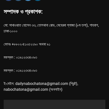
সম্পাদক ও প্রকাশক:
মো: সাখাওয়াত হোসেন ৩৩, তোপখানা রোড, মেহেরবা প্লাজা (৮ম তলা), শাহবাগ,
ঢাকা-১০০০
ফোনঃ +৮৮০২-৪১০৫২২৯০ অথবা ৯১
মফস্বল : ০১৯১২৩৩৪০৯৩
মফস্বল : ০১৯১২৩৩৪০৯৩
ই-মেইল: dailynabochatona@gmail.com (প্রিন্ট),
nabochatona@gmail.com (অনলাইন)