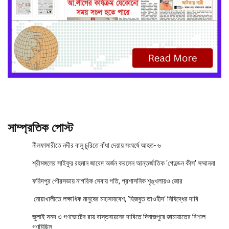
সাম্প্রতিক পোস্ট
নীলফামারীতে নদীর বালু চুরিতে বাঁধা দেয়ায় সংঘর্ষে আহত- ৬
শ্রীমঙ্গলের সাইফুর রহমান জাবেদ অর্জন করলেন আন্তর্জাতিক ‘গোল্ডেন কীস’ সম্মাননা
ফরিদপুর পৌরসভায় নাগরিক সেবায় গতি, প্রশাসনিক শৃঙ্খলায়ও জোর
নোয়াখালীতে লক্ষাধিক মানুষের মহাসমাবেশ, ‘হিজবুত তাওহীদ’ নিষিদ্ধের দাবি
জুলাই সনদ ও গণভোটের রায় বাস্তবায়নের দাবিতে দিনাজপুরে জামায়াতের বিশাল
গণমিছিল