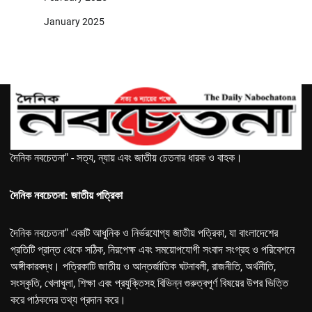
January 2025
দৈনিক নবচেতনা" - সত্য, ন্যায় এবং জাতীয় চেতনার ধারক ও বাহক।
দৈনিক নবচেতনা: জাতীয় পত্রিকা
দৈনিক নবচেতনা" একটি আধুনিক ও নির্ভরযোগ্য জাতীয় পত্রিকা, যা বাংলাদেশের
প্রতিটি প্রান্ত থেকে সঠিক, নিরপেক্ষ এবং সময়োপযোগী সংবাদ সংগ্রহ ও পরিবেশনে
অঙ্গীকারবদ্ধ। পত্রিকাটি জাতীয় ও আন্তর্জাতিক ঘটনাবলী, রাজনীতি, অর্থনীতি,
সংস্কৃতি, খেলাধুলা, শিক্ষা এবং প্রযুক্তিসহ বিভিন্ন গুরুত্বপূর্ণ বিষয়ের উপর ভিত্তি
করে পাঠকদের তথ্য প্রদান করে।