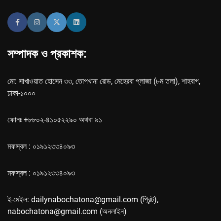
সম্পাদক ও প্রকাশক:
মো: সাখাওয়াত হোসেন ৩৩, তোপখানা রোড, মেহেরবা প্লাজা (৮ম তলা), শাহবাগ,
ঢাকা-১০০০
ফোনঃ +৮৮০২-৪১০৫২২৯০ অথবা ৯১
মফস্বল : ০১৯১২৩৩৪০৯৩
মফস্বল : ০১৯১২৩৩৪০৯৩
ই-মেইল: dailynabochatona@gmail.com (প্রিন্ট),
nabochatona@gmail.com (অনলাইন)