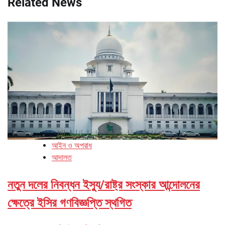
Related News
আইন ও অপরাধ
আদালত
নতুন দলের নিবন্ধন ইস্যু/রাষ্ট্র সংস্কার আন্দোলনের
ক্ষেত্রে ইসির গণবিজ্ঞপ্তি স্থগিত