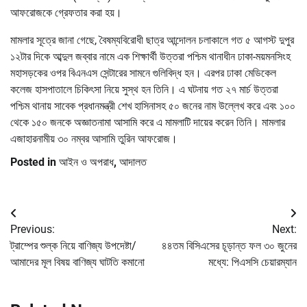
আফরোজকে গ্রেফতার করা হয়।
মামলার সূত্রে জানা গেছে, বৈষম্যবিরোধী ছাত্র আন্দোলন চলাকালে গত ৫ আগস্ট দুপুর
১২টার দিকে আব্দুল জব্বার নামে এক শিক্ষার্থী উত্তরা পশ্চিম থানাধীন ঢাকা-ময়মনসিংহ
মহাসড়কের ওপর বিএনএস সেন্টারের সামনে গুলিবিদ্ধ হন। এরপর ঢাকা মেডিকেল
কলেজ হাসপাতালে চিকিৎসা নিয়ে সুস্থ হন তিনি। এ ঘটনায় গত ২৭ মার্চ উত্তরা
পশ্চিম থানায় সাবেক প্রধানমন্ত্রী শেখ হাসিনাসহ ৫০ জনের নাম উল্লেখ করে এবং ১০০
থেকে ১৫০ জনকে অজ্ঞাতনামা আসামি করে এ মামলাটি দায়ের করেন তিনি। মামলার
এজাহারনামীয় ৩০ নম্বর আসামি তুরিন আফরোজ।
Posted in
আইন ও অপরাধ
,
আদালত
Post
Previous:
Next:
navigation
ট্রাম্পের শুল্ক নিয়ে বাণিজ্য উপদেষ্টা/
৪৪তম বিসিএসের চূড়ান্ত ফল ৩০ জুনের
আমাদের মূল বিষয় বাণিজ্য ঘাটতি কমানো
মধ্যে: পিএসসি চেয়ারম্যান