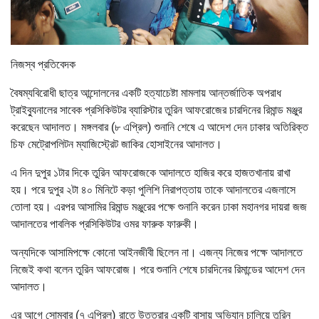
নিজস্ব প্রতিবেদক
বৈষম্যবিরোধী ছাত্র আন্দোলনের একটি হত্যাচেষ্টা মামলায় আন্তর্জাতিক অপরাধ
ট্রাইব্যুনালের সাবেক প্রসিকিউটর ব্যারিস্টার তুরিন আফরোজের চারদিনের রিমান্ড মঞ্জুর
করেছেন আদালত। মঙ্গলবার (৮ এপ্রিল) শুনানি শেষে এ আদেশ দেন ঢাকার অতিরিক্ত
চিফ মেট্রোপলিটন ম্যাজিস্ট্রেট জাকির হোসাইনের আদালত।
এ দিন দুপুর ১টার দিকে তুরিন আফরোজকে আদালতে হাজির করে হাজতখানায় রাখা
হয়। পরে দুপুর ২টা ৪০ মিনিটে কড়া পুলিশি নিরাপত্তায় তাকে আদালতের এজলাসে
তোলা হয়। এরপর আসামির রিমান্ড মঞ্জুরের পক্ষে শুনানি করেন ঢাকা মহানগর দায়রা জজ
আদালতের পাবলিক প্রসিকিউটর ওমর ফারুক ফারুকী।
অন্যদিকে আসামিপক্ষে কোনো আইনজীবী ছিলেন না। এজন্য নিজের পক্ষে আদালতে
নিজেই কথা বলেন তুরিন আফরোজ। পরে শুনানি শেষে চারদিনের রিমান্ডের আদেশ দেন
আদালত।
এর আগে সোমবার (৭ এপ্রিল) রাতে উত্তরার একটি বাসায় অভিযান চালিয়ে তুরিন