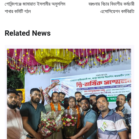
navigation
গোবিন্দগঞ্জে জামায়াত ইসলামীর অমুসলিম
বরগুনায় বিচার বিভাগীয় কর্মচারী
শাখার কমিটি গঠন
এসোসিয়েশন কর্মবিরতি
Related News