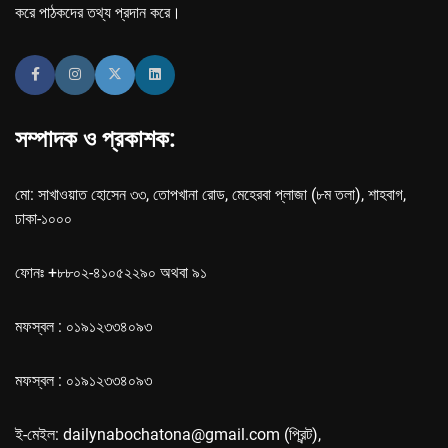
করে পাঠকদের তথ্য প্রদান করে।
সম্পাদক ও প্রকাশক:
মো: সাখাওয়াত হোসেন ৩৩, তোপখানা রোড, মেহেরবা প্লাজা (৮ম তলা), শাহবাগ,
ঢাকা-১০০০
ফোনঃ +৮৮০২-৪১০৫২২৯০ অথবা ৯১
মফস্বল : ০১৯১২৩৩৪০৯৩
মফস্বল : ০১৯১২৩৩৪০৯৩
ই-মেইল: dailynabochatona@gmail.com (প্রিন্ট),