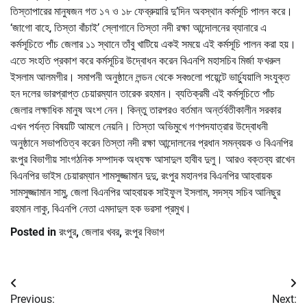
তিস্তাপারের মানুষজন গত ১৭ ও ১৮ ফেব্রুয়ারি দু’দিন অবস্থান কর্মসূচি পালন করে।
‘জাগো বাহে, তিস্তা বাঁচাই’ স্লোগানে তিস্তা নদী রক্ষা আন্দোলনের ব্যানারে এ
কর্মসূচিতে পাঁচ জেলার ১১ স্থানে তাঁবু খাটিয়ে একই সময়ে এই কর্মসূচি পালন করা হয়।
এতে সংহতি প্রকাশ করে কর্মসূচির উদ্বোধন করেন বিএনপি মহাসচিব মির্জা ফখরুল
ইসলাম আলমগীর। সমাপনী অনুষ্ঠানে লন্ডন থেকে সবগুলো পয়েন্টে ভার্চ্যুয়ালি সংযুক্ত
হন দলের ভারপ্রাপ্ত চেয়ারম্যান তারেক রহমান। ব্যতিক্রমী এই কর্মসূচিতে পাঁচ
জেলার লক্ষাধিক মানুষ অংশ নেন। কিন্তু তারপরও বর্তমান অর্ন্তর্বতীকালীন সরকার
এখন পর্যন্ত বিষয়টি আমলে নেয়নি। তিস্তা অভিমুখে গণপদযাত্রার উদ্বোধনী
অনুষ্ঠানে সভাপতিত্ব করেন তিস্তা নদী রক্ষা আন্দোলনের প্রধান সমন্বয়ক ও বিএনপির
রংপুর বিভাগীয় সাংগঠনিক সম্পাদক অধ্যক্ষ আসাদুল হাবীব দুলু। আরও বক্তব্য রাখেন
বিএনপির ভাইস চেয়ারম্যান শামসুজ্জামান দুদু, রংপুর মহানগর বিএনপির আহবায়ক
সামসুজ্জামান সামু, জেলা বিএনপির আহবায়ক সাইফুল ইসলাম, সদস্য সচিব আনিছুর
রহমান লাকু, বিএনপি নেতা এমদাদুল হক ভরসা প্রমুখ।
Posted in
রংপুর
,
জেলার খবর
,
রংপুর বিভাগ
Post
Previous:
Next: