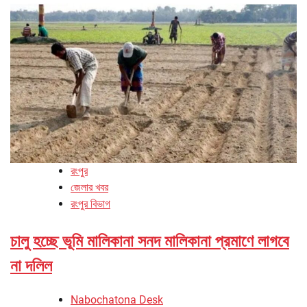
রংপুর
জেলার খবর
রংপুর বিভাগ
চালু হচ্ছে ভূমি মালিকানা সনদ মালিকানা প্রমাণে লাগবে
না দলিল
Nabochatona Desk