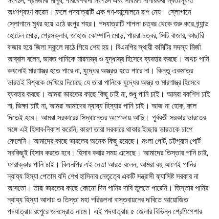
সংগঠন, শ্রমজীবী মানুষ, পরিবেশবাদী সংগঠন এবং সাধারণ নাগরিকরা স্বতঃস্ফূর্ত
অংশগ্রহণ করেন। ফলে পদযাত্রাটি এক গণ-আন্দোলনে রূপ নেয়। স্লোগানে
স্লোগানে মুখর হয়ে ওঠে রংপুর শহর। পদযাত্রাটি শাপলা চত্বর থেকে শুরু করে গ্র্যান্ড
হোটেল মোড়, প্রেসক্লাব, জাহাজ কোম্পানি মোড়, পায়রা চত্বর, সিটি বাজার, কাছারি
বাজার হয়ে জিলা স্কুলে মাঠে গিয়ে শেষ হয়। বিএনপির স্থায়ী কমিটির সদস্য মির্জা
আব্বাস বলেন, ভারত পানিকে মারনাস্ত্র ও যুদ্ধাস্ত্র হিসেবে ব্যবহার করছে। অথচ পানি
কখনোই মারণাস্ত্র হতে পারে না, যুদ্ধের অস্ত্রও হতে পারে না। কিন্তু একমাত্র
ভারতই বিশ্বকে দেখিয়ে দিয়েছে যে তারা পানিকে যুদ্ধের অস্ত্র ও মারণাস্ত্র হিসেবে
ব্যবহার করছে। আমরা ভারতের কাছে কিছু চাই না, শুধু পানি চাই। আমরা বকশিশ চাই
না, ভিক্ষা চাই না, আমরা আমাদের ন্যায্য হিস্যার পানি চাই। আজ না হোক, কাল
দিতেই হবে। আমরা সরকারের সিদ্ধান্তের অপেক্ষায় আছি। পূর্ববর্তী সরকার ভারতের
সঙ্গে এই হিসাব-নিকাশ করেনি, কারণ তারা সরকারে থাকার ইচ্ছায় ভারতকে চাপে
ফেলেনি। আমাদের কাছে ভারতের অনেক কিছু রয়েছে। মংলা পোর্ট, চট্টগ্রাম পোর্ট
সবকিছুই হিসাব করতে হবে। হিসাব করার সময় এসেছে। আমাদের তিস্তার পানি চাই,
ফারাক্কার পানি চাই। বিএনপির এই নেতা আরও বলেন, আমরা বহু আগেই পানির
ন্যায্য হিস্যা পেতাম যদি শেখ হাসিনার নেতৃত্বে একটি সন্ত্রাসী ফ্যাসিষ্ট সরকার না
আসতো। তারা ভারতের কাছে কোনো দিন পানির দাবি তুলতে পারেনি। তিস্তার পানির
ন্যায্য হিস্যা আদায় ও তিস্তা মহা পরিকল্পনা বাস্তবায়নের দাবিতে আয়োজিত
পদযাত্রায় রংপুরে জনস্রোত নামে। এই পদযাত্রায় ৫ জেলার বিভিন্ন শ্রেণিপেশার