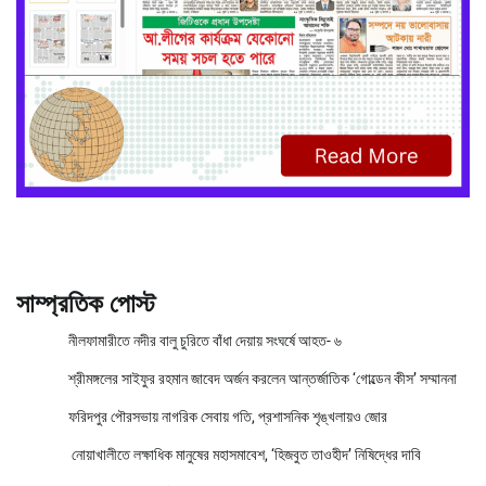
সাম্প্রতিক পোস্ট
নীলফামারীতে নদীর বালু চুরিতে বাঁধা দেয়ায় সংঘর্ষে আহত- ৬
শ্রীমঙ্গলের সাইফুর রহমান জাবেদ অর্জন করলেন আন্তর্জাতিক ‘গোল্ডেন কীস’ সম্মাননা
ফরিদপুর পৌরসভায় নাগরিক সেবায় গতি, প্রশাসনিক শৃঙ্খলায়ও জোর
নোয়াখালীতে লক্ষাধিক মানুষের মহাসমাবেশ, ‘হিজবুত তাওহীদ’ নিষিদ্ধের দাবি