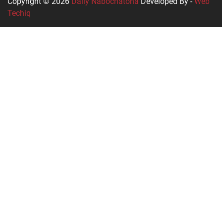
Copyright © 2026
Daily Nabochatona
Developed By -
Web
Techiq