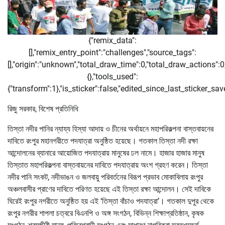
{"remix_data":
[],"remix_entry_point":"challenges","source_tags":
[],"origin":"unknown","total_draw_time":0,"total_draw_actions":
{},"tools_used":
{"transform":1},"is_sticker":false,"edited_since_last_sticker_sa
রিজু সরকার, বিশেষ প্রতিনিধি
তিস্তা নদীর পানির ন্যায্য হিস্যা আদায় ও চীনের অর্থায়নে মহাপরিকল্পনা বাস্তবায়নের
দাবিতে রংপুর মহানগরীতে পদযাত্রা অনুষ্ঠিত হয়েছে। গতকাল তিস্তা নদী রক্ষা
আন্দোলনের ব্যানারে আয়োজিত পদযাত্রায় মানুষের ঢল নামে। হাজার হাজার মানুষ
তিস্তাত মহাপরিকল্পনা বাস্তবায়নের দাবিতে পদযাত্রায় অংশ গ্রহণ করেন। তিস্তা
নদীর পানি সংকট, নদীভাঙন ও জলবায়ু পরিবর্তনের বিরূপ প্রভাব মোকাবিলায় রংপুর
অঞ্চলবাসীর প্রাণের দাবিতে পরিণত হয়েছে এই তিস্তা রক্ষা আন্দোলন। সেই দাবিকে
ঘিরেই রংপুর নগরীতে অনুষ্ঠিত হয় এই ‘তিস্তা বাঁচাও পদযাত্রা’। গতকাল দুপুর থেকে
রংপুর নগরীর শাপলা চত্বরে বিএনপি ও অঙ্গ সংগঠন, বিভিন্ন শিক্ষাপ্রতিষ্ঠান, কৃষক