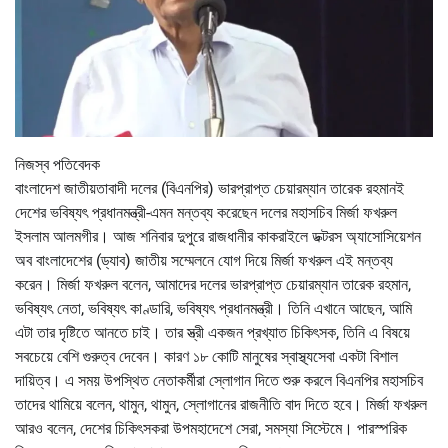
নিজস্ব পতিবেদক
বাংলাদেশ জাতীয়তাবাদী দলের (বিএনপির) ভারপ্রাপ্ত চেয়ারম্যান তারেক রহমানই
দেশের ভবিষ্যৎ প্রধানমন্ত্রী-এমন মন্তব্য করেছেন দলের মহাসচিব মির্জা ফখরুল
ইসলাম আলমগীর। আজ শনিবার দুপুরে রাজধানীর কাকরাইলে ডক্টরস অ্যাসোসিয়েশন
অব বাংলাদেশের (ড্যাব) জাতীয় সম্মেলনে যোগ দিয়ে মির্জা ফখরুল এই মন্তব্য
করেন। মির্জা ফখরুল বলেন, আমাদের দলের ভারপ্রাপ্ত চেয়ারম্যান তারেক রহমান,
ভবিষ্যৎ নেতা, ভবিষ্যৎ কাণ্ডারি, ভবিষ্যৎ প্রধানমন্ত্রী। তিনি এখানে আছেন, আমি
এটা তার দৃষ্টিতে আনতে চাই। তার স্ত্রী একজন প্রখ্যাত চিকিৎসক, তিনি এ বিষয়ে
সবচেয়ে বেশি গুরুত্ব দেবেন। কারণ ১৮ কোটি মানুষের স্বাস্থ্যসেবা একটা বিশাল
দায়িত্ব। এ সময় উপস্থিত নেতাকর্মীরা স্লোগান দিতে শুরু করলে বিএনপির মহাসচিব
তাদের থামিয়ে বলেন, থামুন, থামুন, স্লোগানের রাজনীতি বাদ দিতে হবে। মির্জা ফখরুল
আরও বলেন, দেশের চিকিৎসকরা উপমহাদেশে সেরা, সমস্যা সিস্টেমে। পারস্পরিক