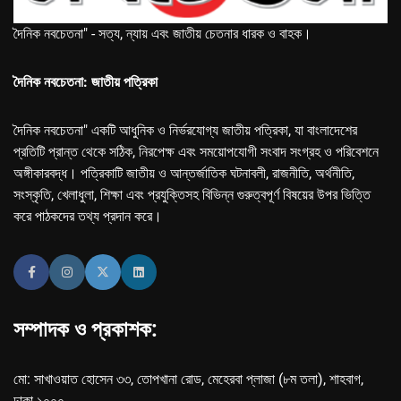
দৈনিক নবচেতনা" - সত্য, ন্যায় এবং জাতীয় চেতনার ধারক ও বাহক।
দৈনিক নবচেতনা: জাতীয় পত্রিকা
দৈনিক নবচেতনা" একটি আধুনিক ও নির্ভরযোগ্য জাতীয় পত্রিকা, যা বাংলাদেশের
প্রতিটি প্রান্ত থেকে সঠিক, নিরপেক্ষ এবং সময়োপযোগী সংবাদ সংগ্রহ ও পরিবেশনে
অঙ্গীকারবদ্ধ। পত্রিকাটি জাতীয় ও আন্তর্জাতিক ঘটনাবলী, রাজনীতি, অর্থনীতি,
সংস্কৃতি, খেলাধুলা, শিক্ষা এবং প্রযুক্তিসহ বিভিন্ন গুরুত্বপূর্ণ বিষয়ের উপর ভিত্তি
করে পাঠকদের তথ্য প্রদান করে।
সম্পাদক ও প্রকাশক:
মো: সাখাওয়াত হোসেন ৩৩, তোপখানা রোড, মেহেরবা প্লাজা (৮ম তলা), শাহবাগ,
ঢাকা-১০০০