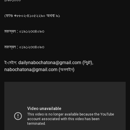
ফোনঃ +৮৮০২-৪১০৫২২৯০ অথবা ৯১
মফস্বল : ০১৯১২৩৩৪০৯৩
মফস্বল : ০১৯১২৩৩৪০৯৩
ই-মেইল: dailynabochatona@gmail.com (প্রিন্ট),
nabochatona@gmail.com (অনলাইন)