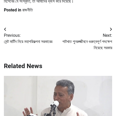
হিসেবের যে সংস্কৃতি, তা আমাদের ধ্বংস করে দিয়েছে।
Posted in
রাজনীতি
Post
Previous:
Next:
navigation
সেন্ট মার্টিন নিয়ে মহাপরিকল্পনা সরকারের
পাটখাত পুনরুজ্জীবনে গুরুত্বপূর্ণ পদক্ষেপ
নিয়েছে সরকার
Related News