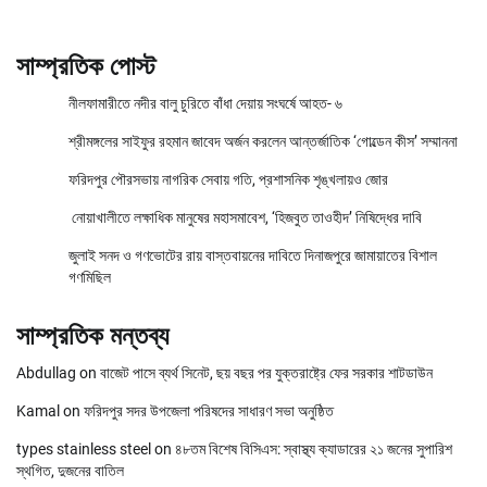
সাম্প্রতিক পোস্ট
নীলফামারীতে নদীর বালু চুরিতে বাঁধা দেয়ায় সংঘর্ষে আহত- ৬
শ্রীমঙ্গলের সাইফুর রহমান জাবেদ অর্জন করলেন আন্তর্জাতিক ‘গোল্ডেন কীস’ সম্মাননা
ফরিদপুর পৌরসভায় নাগরিক সেবায় গতি, প্রশাসনিক শৃঙ্খলায়ও জোর
নোয়াখালীতে লক্ষাধিক মানুষের মহাসমাবেশ, ‘হিজবুত তাওহীদ’ নিষিদ্ধের দাবি
জুলাই সনদ ও গণভোটের রায় বাস্তবায়নের দাবিতে দিনাজপুরে জামায়াতের বিশাল
গণমিছিল
সাম্প্রতিক মন্তব্য
Abdullag
on
বাজেট পাসে ব্যর্থ সিনেট, ছয় বছর পর যুক্তরাষ্ট্রে ফের সরকার শাটডাউন
Kamal
on
ফরিদপুর সদর উপজেলা পরিষদের সাধারণ সভা অনুষ্ঠিত
types stainless steel
on
৪৮তম বিশেষ বিসিএস: স্বাস্থ্য ক্যাডারের ২১ জনের সুপারিশ
স্থগিত, দুজনের বাতিল