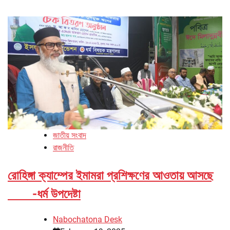
জাতীয় সংবাদ
রাজনীতি
রোহিঙ্গা ক্যাম্পের ইমামরা প্রশিক্ষণের আওতায় আসছে
-ধর্ম উপদেষ্টা
Nabochatona Desk