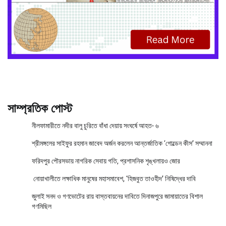
সাম্প্রতিক পোস্ট
নীলফামারীতে নদীর বালু চুরিতে বাঁধা দেয়ায় সংঘর্ষে আহত- ৬
শ্রীমঙ্গলের সাইফুর রহমান জাবেদ অর্জন করলেন আন্তর্জাতিক ‘গোল্ডেন কীস’ সম্মাননা
ফরিদপুর পৌরসভায় নাগরিক সেবায় গতি, প্রশাসনিক শৃঙ্খলায়ও জোর
নোয়াখালীতে লক্ষাধিক মানুষের মহাসমাবেশ, ‘হিজবুত তাওহীদ’ নিষিদ্ধের দাবি
জুলাই সনদ ও গণভোটের রায় বাস্তবায়নের দাবিতে দিনাজপুরে জামায়াতের বিশাল
গণমিছিল