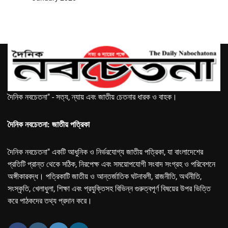
দৈনিক নবচেতনা" - সত্য, ন্যায় এবং জাতীয় চেতনার ধারক ও বাহক।
দৈনিক নবচেতনা: জাতীয় পত্রিকা
দৈনিক নবচেতনা" একটি আধুনিক ও নির্ভরযোগ্য জাতীয় পত্রিকা, যা বাংলাদেশের
প্রতিটি প্রান্ত থেকে সঠিক, নিরপেক্ষ এবং সময়োপযোগী সংবাদ সংগ্রহ ও পরিবেশনে
অঙ্গীকারবদ্ধ। পত্রিকাটি জাতীয় ও আন্তর্জাতিক ঘটনাবলী, রাজনীতি, অর্থনীতি,
সংস্কৃতি, খেলাধুলা, শিক্ষা এবং প্রযুক্তিসহ বিভিন্ন গুরুত্বপূর্ণ বিষয়ের উপর ভিত্তি
করে পাঠকদের তথ্য প্রদান করে।