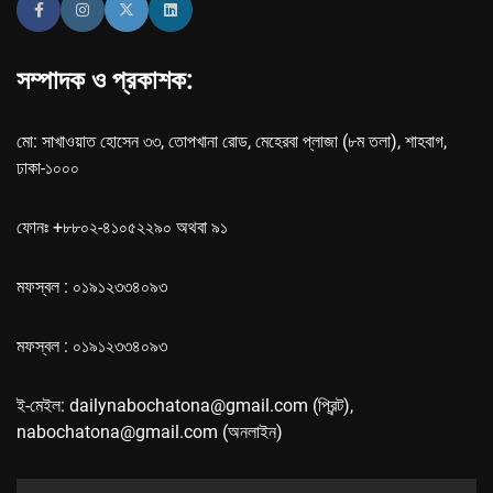
সম্পাদক ও প্রকাশক:
মো: সাখাওয়াত হোসেন ৩৩, তোপখানা রোড, মেহেরবা প্লাজা (৮ম তলা), শাহবাগ,
ঢাকা-১০০০
ফোনঃ +৮৮০২-৪১০৫২২৯০ অথবা ৯১
মফস্বল : ০১৯১২৩৩৪০৯৩
মফস্বল : ০১৯১২৩৩৪০৯৩
ই-মেইল: dailynabochatona@gmail.com (প্রিন্ট),
nabochatona@gmail.com (অনলাইন)