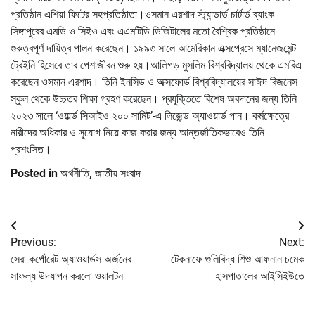
প্রতিষ্ঠান এশিয়া ফিটের সহপ্রতিষ্ঠাতা।ওসমান এরশাদ স্ট্যান্ডার্ড চার্টার্ড ব্যাংক
সিঙ্গাপুরের এমডি ও সিইও এবং এএমটিডি ডিজিটালের মতো বৈশ্বিক প্রতিষ্ঠানে
গুরুত্বপূর্ণ দায়িত্ব পালন করেছেন। ১৯৯৩ সালে আমেরিকান এক্সপ্রেসে ম্যানেজমেন্ট
ট্রেইনি হিসেবে তার পেশাজীবন শুরু হয়।আলিগড় মুসলিম বিশ্ববিদ্যালয় থেকে এমবিএ
করেছেন ওসমান এরশাদ। তিনি ইনসিড ও অক্সফোর্ড বিশ্ববিদ্যালয়ের সাঈদ বিজনেস
স্কুল থেকে উচ্চতর শিক্ষা গ্রহণ করেছেন। প্রযুক্তিতে বিশেষ অবদানের জন্য তিনি
২০২৩ সালে ‘ওয়ার্ল্ড সিআইও ২০০ সামিট’-এ লিজেন্ড অ্যাওয়ার্ড পান। কর্মক্ষেত্রে
নারীদের অধিকার ও সুযোগ নিয়ে কাজ করার জন্য আন্তর্জাতিকভাবেও তিনি
প্রশংসিত।
Posted in
অর্থনীতি
,
জাতীয় সংবাদ
Post
Previous:
Next:
navigation
সেরা কর্পোরেট অ্যাওয়ার্ডস অর্জনের
টেকনাফে গুলিবিদ্ধ শিশু আফনান চমেক
সাফল্য উদযাপন করলো ওয়ালটন
হাসপাতালের আইসিইউতে