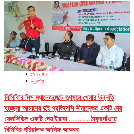
জেলার খবর
ঠাকুরগাঁও
বিসিবি’র মিস ম্যানেজমেন্টে তৃণমূলে খেলার উন্নতি
হচ্ছেনা আমাদের দুই প্রতিবেশি সীমান্তের একটি দেয়
ফেনসিডিল একটি দেয় ইয়াবা………….ঠাকুরগাঁওয়ে
বিসিবির পরিচালক আসিফ আকবর