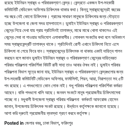
রয়েছে ইউনিয়ন স্বাস্থ্য ও পরিবারকল্যাণ কেন্দ্র। কেন্দ্রতে একজন উপ-সহকারী
কমিউনিটি মেডিকেল অফিসার চিকিৎসক থাকার কথা। কিন্তু স্বাস্থ্যকেন্দ্রেই বছরের
পর বছর নেই কোনো চিকিৎসক। গ্রামের সাধারণ মানুষকে চিকিৎসার জন্য দৌড়াতে
হচ্ছে উপজেলা বা জেলা সদর হাসপাতালে। ডুমাইন ইউনিয়ন স্বাস্থ্য ও পরিবারকল্যাণ
কেন্দ্রে গিয়ে দেখা যায় প্রায় প্রতিদিনই তালাবদ্ধ, মাঝে মাঝে খোলা থাকলেও এই
কেন্দ্রে সেবা না পাওয়ার অভিযোগ এলাকাবাসীর। লোকবল সংকটের কথা বলে অধিকাংশ
সময় স্বাস্থ্যকেন্দ্রটি তালাবদ্ধ থাকে। প্রতিদিনই রোগী এখানে চিকিৎসা নিতে এসে
চিকিৎসা না পেয়ে ফিরে যান। স্বাস্থ্যকেন্দ্রে চিকিৎসক না থাকায় একাই দায়িত্ব পালন
করছেন বলে জানান ডুমাইন ইউনিয়ন স্বাস্থ্য ও পরিবারকল্যাণ কেন্দ্রের দায়িত্বরত
পরিবার পরিকল্পনা পরিদর্শিকা বিউটি রানী সাহা তাও আবার ঔষধ নাই। ডুমাইন পরিবার
পরিকল্পনা বিভাগ সূত্রে জানা যায়, ইউনিয়ন স্বাস্থ্য ও পরিবারকল্যাণ কেন্দ্রগুলোর জন্য
উপ-সহকারী কমিউনিটি মেডিকেল অফিসার, ফার্মাসিস্ট, পিয়ন, আয়া, নিরাপত্তা সহ ৫টি
পদ রয়েছে। এ পদগুলোতে কোন লোক নাই। শুধু পরিবার পরিকল্পনা পরিদর্শিকা কর্মরত
আছেন। বাকি পদগুলো খালি আছে। জনবল সংকটে মানুষ প্রয়োজনীয় চিকিৎসাসেবা
পাচ্ছে না। মধুখালী উপজেলা স্বাস্থ্য পরিবার পরিকল্পনা কর্মকর্তা আফরোজ হোসেন
জানান, উপজেলায় চিকিৎসক সংকট রয়েছে। ঊর্ধ্বতন কর্তৃপক্ষকে জানানো হয়েছে।
আশা করি দ্রুতই প্রয়োজনীয় ব্যবস্থা গ্রহণ করবে কর্তৃপক্ষ।
Posted in
জেলার খবর
,
ঢাকা বিভাগ
,
ফরিদপুর