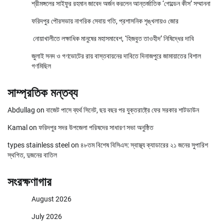
শ্রীমঙ্গলের সাইফুর রহমান জাবেদ অর্জন করলেন আন্তর্জাতিক ‘গোল্ডেন কীস’ সম্মাননা
ফরিদপুর পৌরসভায় নাগরিক সেবায় গতি, প্রশাসনিক শৃঙ্খলায়ও জোর
নোয়াখালীতে লক্ষাধিক মানুষের মহাসমাবেশ, ‘হিজবুত তাওহীদ’ নিষিদ্ধের দাবি
জুলাই সনদ ও গণভোটের রায় বাস্তবায়নের দাবিতে দিনাজপুরে জামায়াতের বিশাল
গণমিছিল
সাম্প্রতিক মন্তব্য
Abdullag
on
বাজেট পাসে ব্যর্থ সিনেট, ছয় বছর পর যুক্তরাষ্ট্রে ফের সরকার শাটডাউন
Kamal
on
ফরিদপুর সদর উপজেলা পরিষদের সাধারণ সভা অনুষ্ঠিত
types stainless steel
on
৪৮তম বিশেষ বিসিএস: স্বাস্থ্য ক্যাডারের ২১ জনের সুপারিশ
স্থগিত, দুজনের বাতিল
সংরক্ষণাগার
August 2026
July 2026