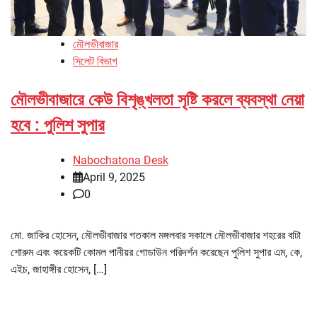
মৌলভীবাজার
সিলেট বিভাগ
মৌলভীবাজারে কেউ বিশৃঙ্খলতা সৃষ্টি করলে ব্যবস্থা নেয়া
হবে : পুলিশ সুপার
Nabochatona Desk
April 9, 2025
0
মো. জাকির হোসেন, মৌলভীবাজার গতকাল মঙ্গলবার সকালে মৌলভীবাজার শহরের বাটা
শোরুম এবং কয়েকটি কোমল পানীয়র গোডাউন পরিদর্শন করেছেন পুলিশ সুপার এম, কে,
এইচ, জাহাঙ্গীর হোসেন, […]