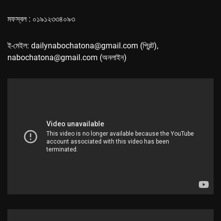
মফস্বল : ০১৯১২৩৩৪০৯৩
ই-মেইল: dailynabochatona@gmail.com (প্রিন্ট),
nabochatona@gmail.com (অনলাইন)