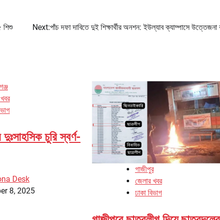
৫ শিশু
Next:
পাঁচ দফা দাবিতে দুই শিক্ষার্থীর অনশন: ইউল্যাব ক্যাম্পাসে উত্তেজনা
ঞ্জ
 খবর
িভাগ
দুঃসাহসিক চুরি স্বর্ণ-
গাজীপুর
ona Desk
জেলার খবর
er 8, 2025
ঢাকা বিভাগ
গাজীপুরে ছাত্রলীগ দিয়ে ছাত্রদলের