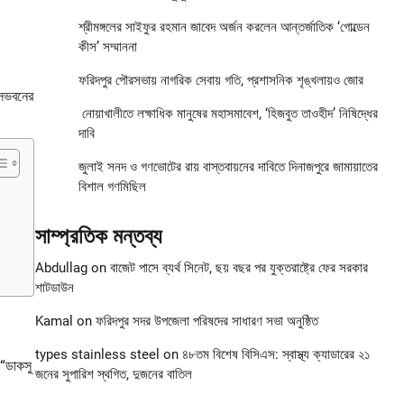
শ্রীমঙ্গলের সাইফুর রহমান জাবেদ অর্জন করলেন আন্তর্জাতিক ‘গোল্ডেন
কীস’ সম্মাননা
ফরিদপুর পৌরসভায় নাগরিক সেবায় গতি, প্রশাসনিক শৃঙ্খলায়ও জোর
বাসভবনের
নোয়াখালীতে লক্ষাধিক মানুষের মহাসমাবেশ, ‘হিজবুত তাওহীদ’ নিষিদ্ধের
দাবি
জুলাই সনদ ও গণভোটের রায় বাস্তবায়নের দাবিতে দিনাজপুরে জামায়াতের
বিশাল গণমিছিল
সাম্প্রতিক মন্তব্য
Abdullag
on
বাজেট পাসে ব্যর্থ সিনেট, ছয় বছর পর যুক্তরাষ্ট্রে ফের সরকার
শাটডাউন
Kamal
on
ফরিদপুর সদর উপজেলা পরিষদের সাধারণ সভা অনুষ্ঠিত
types stainless steel
on
৪৮তম বিশেষ বিসিএস: স্বাস্থ্য ক্যাডারের ২১
 “ডাকসু
জনের সুপারিশ স্থগিত, দুজনের বাতিল