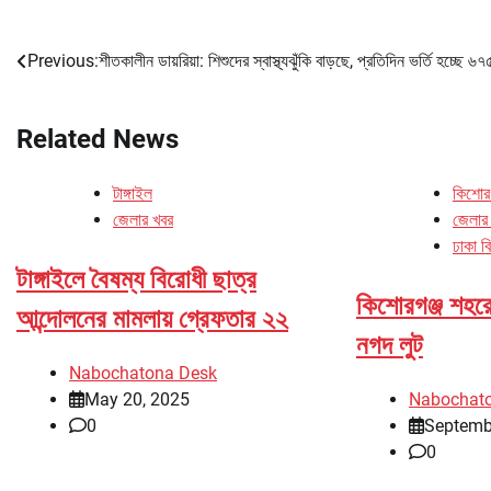
Previous:
শীতকালীন ডায়রিয়া: শিশুদের স্বাস্থ্যঝুঁকি বাড়ছে, প্রতিদিন ভর্তি হচ্ছে ৬৭
Post
navigation
Related News
টাঙ্গাইল
কিশোরগ
জেলার খবর
জেলার
ঢাকা ব
টাঙ্গাইলে বৈষম্য বিরোধী ছাত্র
কিশোরগঞ্জ শহরে 
আন্দোলনের মামলায় গ্রেফতার ২২
নগদ লুট
Nabochatona Desk
May 20, 2025
Nabochat
0
Septemb
0