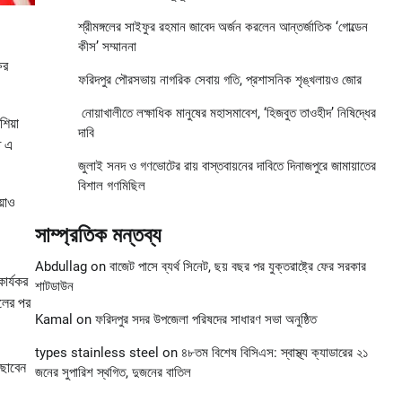
শ্রীমঙ্গলের সাইফুর রহমান জাবেদ অর্জন করলেন আন্তর্জাতিক ‘গোল্ডেন
কীস’ সম্মাননা
ষর
ফরিদপুর পৌরসভায় নাগরিক সেবায় গতি, প্রশাসনিক শৃঙ্খলায়ও জোর
নোয়াখালীতে লক্ষাধিক মানুষের মহাসমাবেশ, ‘হিজবুত তাওহীদ’ নিষিদ্ধের
িয়া
দাবি
ত এ
জুলাই সনদ ও গণভোটের রায় বাস্তবায়নের দাবিতে দিনাজপুরে জামায়াতের
বিশাল গণমিছিল
য়াও
সাম্প্রতিক মন্তব্য
Abdullag
on
বাজেট পাসে ব্যর্থ সিনেট, ছয় বছর পর যুক্তরাষ্ট্রে ফের সরকার
ার্যকর
শাটডাউন
ালের পর
Kamal
on
ফরিদপুর সদর উপজেলা পরিষদের সাধারণ সভা অনুষ্ঠিত
types stainless steel
on
৪৮তম বিশেষ বিসিএস: স্বাস্থ্য ক্যাডারের ২১
ঁছাবেন
জনের সুপারিশ স্থগিত, দুজনের বাতিল