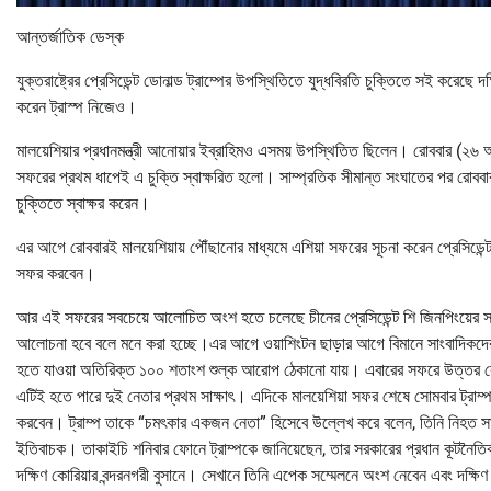
আন্তর্জাতিক ডেস্ক
যুক্তরাষ্ট্রের প্রেসিডেন্ট ডোনাল্ড ট্রাম্পের উপস্থিতিতে যুদ্ধবিরতি চুক্তিতে সই করেছে দক্
করেন ট্রাস্প নিজেও।
মালয়েশিয়ার প্রধানমন্ত্রী আনোয়ার ইব্রাহিমও এসময় উপস্থিতিত ছিলেন। রোববার (২৬ অ
সফরের প্রথম ধাপেই এ চুক্তি স্বাক্ষরিত হলো। সাম্প্রতিক সীমান্ত সংঘাতের পর রোববার ট্র
চুক্তিতে স্বাক্ষর করেন।
এর আগে রোববারই মালয়েশিয়ায় পৌঁছানোর মাধ্যমে এশিয়া সফরের সূচনা করেন প্রেসিডেন্
সফর করবেন।
আর এই সফরের সবচেয়ে আলোচিত অংশ হতে চলেছে চীনের প্রেসিডেন্ট শি জিনপিংয়ের সঙ্গে
আলোচনা হবে বলে মনে করা হচ্ছে।এর আগে ওয়াশিংটন ছাড়ার আগে বিমানে সাংবাদিকদের 
হতে যাওয়া অতিরিক্ত ১০০ শতাংশ শুল্ক আরোপ ঠেকানো যায়। এবারের সফরে উত্তর কোরিয
এটিই হতে পারে দুই নেতার প্রথম সাক্ষাৎ। এদিকে মালয়েশিয়া সফর শেষে সোমবার ট্রাম্প 
করবেন। ট্রাম্প তাকে “চমৎকার একজন নেতা” হিসেবে উল্লেখ করে বলেন, তিনি নিহত সাবেক প
ইতিবাচক। তাকাইচি শনিবার ফোনে ট্রাম্পকে জানিয়েছেন, তার সরকারের প্রধান কূটনৈতিক 
দক্ষিণ কোরিয়ার বন্দরনগরী বুসানে। সেখানে তিনি এপেক সম্মেলনে অংশ নেবেন এবং দক্ষিণ ক