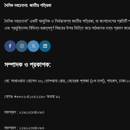
দৈনিক নবচেতনা: জাতীয় পত্রিকা
দৈনিক নবচেতনা" একটি আধুনিক ও নির্ভরযোগ্য জাতীয় পত্রিকা, যা বাংলাদেশের প্রতিটি প
এবং প্রযুক্তিসহ বিভিন্ন গুরুত্বপূর্ণ বিষয়ের উপর ভিত্তি করে পাঠকদের তথ্য প্রদান কর
সম্পাদক ও প্রকাশক:
মো: সাখাওয়াত হোসেন ৩৩, তোপখানা রোড, মেহেরবা প্লাজা (৮ম তলা), শাহবাগ, ঢাকা-
ফোনঃ +৮৮০২-৪১০৫২২৯০ অথবা ৯১
মফস্বল : ০১৯১২৩৩৪০৯৩
মফস্বল : ০১৯১২৩৩৪০৯৩