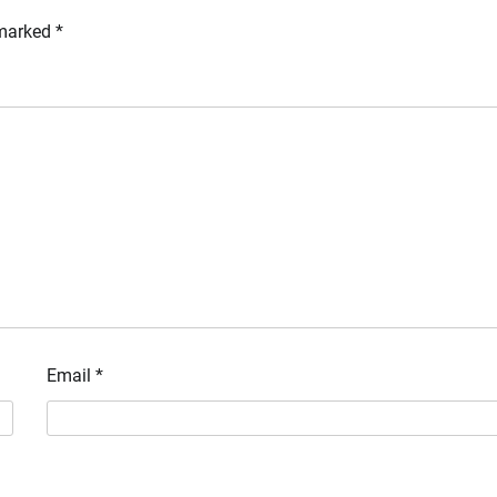
 marked
*
Email
*