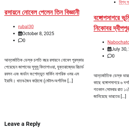
বিশ্ব 
রসায়নে নোবেল পেলেন তিন বিজ্ঞানী
বঙ্গোপসাগরে ভূম
rubal30
নিকোবর দ্বীপপুঞ্
October 8, 2025
0
Nabochat
July 30,
0
আন্তর্জাতিক ডেস্ক চলতি বছর রসায়নে নোবেল পুরস্কার
পেয়েছেন জাপানের সুসুমু কিতাগাওয়া, যুক্তরাজ্যের রিচার্ড
রবসন এবং জর্ডান বংশোদ্ভুত মার্কিন নাগরিক ওমর এম
আন্তর্জাতিক ডেস্ক ভারতে
ইয়াঘি। ধাতব-জৈব কাঠামো (মেটাল-অর্গানিক […]
কাছে বঙ্গোপসাগরে ৬ দশম
গতকাল সোমবার রাত ১২টা
জানিয়েছে ভারতের […]
Leave a Reply