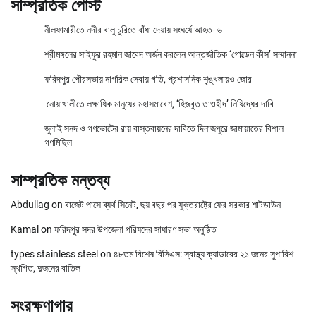
সাম্প্রতিক পোস্ট
নীলফামারীতে নদীর বালু চুরিতে বাঁধা দেয়ায় সংঘর্ষে আহত- ৬
শ্রীমঙ্গলের সাইফুর রহমান জাবেদ অর্জন করলেন আন্তর্জাতিক ‘গোল্ডেন কীস’ সম্মাননা
ফরিদপুর পৌরসভায় নাগরিক সেবায় গতি, প্রশাসনিক শৃঙ্খলায়ও জোর
নোয়াখালীতে লক্ষাধিক মানুষের মহাসমাবেশ, ‘হিজবুত তাওহীদ’ নিষিদ্ধের দাবি
জুলাই সনদ ও গণভোটের রায় বাস্তবায়নের দাবিতে দিনাজপুরে জামায়াতের বিশাল
গণমিছিল
সাম্প্রতিক মন্তব্য
Abdullag
on
বাজেট পাসে ব্যর্থ সিনেট, ছয় বছর পর যুক্তরাষ্ট্রে ফের সরকার শাটডাউন
Kamal
on
ফরিদপুর সদর উপজেলা পরিষদের সাধারণ সভা অনুষ্ঠিত
types stainless steel
on
৪৮তম বিশেষ বিসিএস: স্বাস্থ্য ক্যাডারের ২১ জনের সুপারিশ
স্থগিত, দুজনের বাতিল
সংরক্ষণাগার