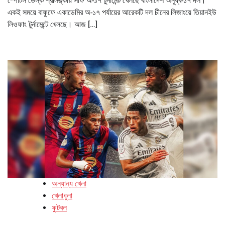
স্পোর্টস ডেস্ক শ্রীলঙ্কায় সাফ অ-১৭ টুর্নামেন্ট খেলছে বাংলাদেশ অনূর্ধ্ব-১৭ দল।
একই সময়ে বাফুফে একাডেমির অ-১৭ পর্যায়ের আরেকটি দল চীনের লিজাংয়ে তিয়ানইউ
লিওফাং টুর্নামেন্টে খেলছে। আজ […]
অন্যান্য খেলা
খেলাধুলা
ফুটবল