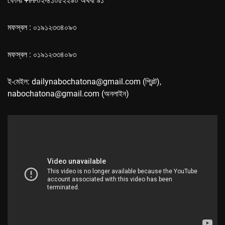
ফোনঃ +৮৮০২-৪১০৫২২৯০ অথবা ৯১
মফস্বল : ০১৯১২৩৩৪০৯৩
মফস্বল : ০১৯১২৩৩৪০৯৩
ই-মেইল: dailynabochatona@gmail.com (প্রিন্ট),
nabochatona@gmail.com (অনলাইন)