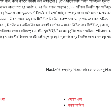
েকমাস যাবৎ বাবার বাড়িতে বসবাস করে আসছিলো। ধৃত এজাহারনামীয় প্রধান অভিযুক্ত সুজাত
শী থাকার কারণে গত ২৫ আগষ্ট ২০২৫ খ্রি. সকাল অনুমান ১১:০০ ঘটিকায় ভিকটিম ধৃত অভিযুক
ে। উক্ত ঘটনায় ভুক্তভোগী নিজেই বাদী হয়ে টাঙ্গাইল নাগরপুর থানায় ধর্ষণ মামলা দায়ের 
০০০। উক্ত মামলা রুজুর পর সিপিসি-৩ টাঙ্গাইল ক্যাম্প ছায়াতদন্ত শুরু করে এবং জড়িতদে
১৪, টাঙ্গাইল এর আভিযানিক দল আসামীর বর্তমান অবস্থান নিশ্চিত হয়ে সিপিসি-৩, র‌্যাব-৪,
মানিকগঞ্জ জেলার দৌলতপুর থানাধীন খুলশি ইউনিয়ন এর কুমুরিয়া গ্রামে অভিযান পরিচালনা কর
ৃত আসামীর বিরুদ্ধে পরবর্তী আইনানুগ ব্যবস্থা গ্রহণের জন্য টাঙ্গাইল জেলার নাগরপুর থান
Next:
জমি সংক্রান্ত বিরোধে চাচাতো ভাইকে কুপিয়ে
 খবর
জেলার খবর
ব্রাহ্মণবাড়িয়া