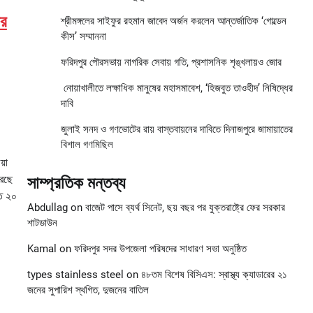
ার
শ্রীমঙ্গলের সাইফুর রহমান জাবেদ অর্জন করলেন আন্তর্জাতিক ‘গোল্ডেন
কীস’ সম্মাননা
ফরিদপুর পৌরসভায় নাগরিক সেবায় গতি, প্রশাসনিক শৃঙ্খলায়ও জোর
নোয়াখালীতে লক্ষাধিক মানুষের মহাসমাবেশ, ‘হিজবুত তাওহীদ’ নিষিদ্ধের
দাবি
জুলাই সনদ ও গণভোটের রায় বাস্তবায়নের দাবিতে দিনাজপুরে জামায়াতের
বিশাল গণমিছিল
য়া
রেছে
সাম্প্রতিক মন্তব্য
ে ২০
Abdullag
on
বাজেট পাসে ব্যর্থ সিনেট, ছয় বছর পর যুক্তরাষ্ট্রে ফের সরকার
শাটডাউন
Kamal
on
ফরিদপুর সদর উপজেলা পরিষদের সাধারণ সভা অনুষ্ঠিত
types stainless steel
on
৪৮তম বিশেষ বিসিএস: স্বাস্থ্য ক্যাডারের ২১
জনের সুপারিশ স্থগিত, দুজনের বাতিল