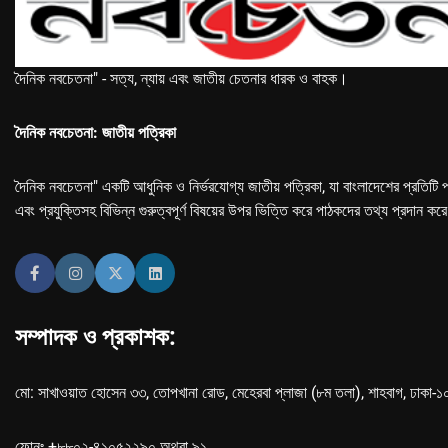
দৈনিক নবচেতনা" - সত্য, ন্যায় এবং জাতীয় চেতনার ধারক ও বাহক।
দৈনিক নবচেতনা: জাতীয় পত্রিকা
দৈনিক নবচেতনা" একটি আধুনিক ও নির্ভরযোগ্য জাতীয় পত্রিকা, যা বাংলাদেশের প্রতিটি প
এবং প্রযুক্তিসহ বিভিন্ন গুরুত্বপূর্ণ বিষয়ের উপর ভিত্তি করে পাঠকদের তথ্য প্রদান কর
সম্পাদক ও প্রকাশক:
মো: সাখাওয়াত হোসেন ৩৩, তোপখানা রোড, মেহেরবা প্লাজা (৮ম তলা), শাহবাগ, ঢাকা-
ফোনঃ +৮৮০২-৪১০৫২২৯০ অথবা ৯১