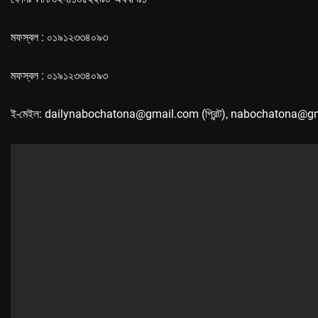
মফস্বল : ০১৯১২৩৩৪০৯৩
মফস্বল : ০১৯১২৩৩৪০৯৩
ই-মেইল: dailynabochatona@gmail.com (প্রিন্ট), nabochatona@g