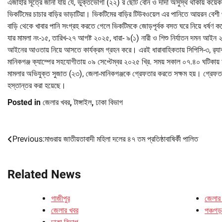
এজাহার সূত্রে জানা যায় যে, ভুক্তভোগী (২২) র ছোট বোন ও দাদা অসুস্থ থাকায় কয়
ভিকটিমের চাচার বাড়ির ভাড়াটিয়া। ভিকটিমের বাড়ির টিউবওয়েল এর পানিতে আয়রন বে
বাড়ি থেকে খাবার পানি সংগ্রহ করতে গেলে ভিকটিমকে জোড়পূর্বক বসত ঘরে নিয়ে ধর্ষণ কর
যার মামলা নং-১৫, তারিখ-২৭ আগষ্ট ২০২৫, ধারা- ৯(১) নারী ও শিশু নির্যাতন দমন আইন ২
আইনের আওতায় নিয়ে আসতে কার্যক্রম গ্রহন করে। এরই ধারাবাহিকতায় সিপিসি-৩, র‌্যাব-
মানিকগঞ্জ ক্যাম্পের সহযোগীতায় ০৯ সেপ্টেম্বর ২০২৫ খ্রি. সময় সকাল ০৭.৪০ ঘটিকায় 
মামলার অভিযুক্ত সুজাত (২৩), জেলা-মানিকগঞ্জকে গ্রেফতার করতে সক্ষম হয়। গ্রেফতারক
হস্তান্তর করা হয়েছে।
Posted in
জেলার খবর
,
টাঙ্গাইল
,
ঢাকা বিভাগ
Previous:
মাগুরায় জাতীয়তাবাদী মহিলা দলের ৪৭ তম প্রতিষ্ঠাবাষির্কী পালিত
Post
navigation
Related News
গাজীপুর
জেলার
জেলার খবর
পঞ্চগড়