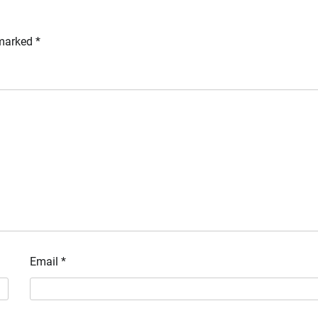
 marked
*
Email
*