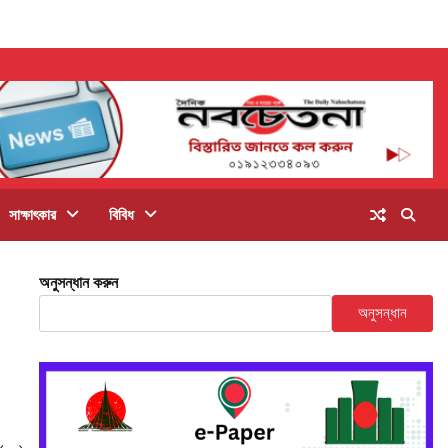
সাক্ষাৎকার
বিবিধ
অনুসন্ধান করুন
অনুসন্ধান