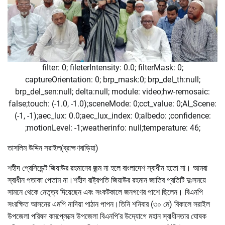
filter: 0; fileterIntensity: 0.0; filterMask: 0;
captureOrientation: 0; brp_mask:0; brp_del_th:null;
brp_del_sen:null; delta:null; module: video;hw-remosaic:
false;touch: (-1.0, -1.0);sceneMode: 0;cct_value: 0;AI_Scene:
(-1, -1);aec_lux: 0.0;aec_lux_index: 0;albedo: ;confidence:
;motionLevel: -1;weatherinfo: null;temperature: 46;
তাসলিম উদ্দিন সরাইল(ব্রাহ্মণবাড়িয়া)
শহীদ প্রেসিডেন্ট জিয়াউর রহমানের জন্ম না হলে বাংলাদেশ স্বাধীন হতো না। আমরা
স্বাধীন পতাকা পেতাম না।শহীদ রাষ্ট্রপতি জিয়াউর রহমান জাতির প্রতিটি দুঃসময়ে
সামনে থেকে নেতৃত্ব দিয়েছেন এবং সংকটকালে জনগণের পাশে ছিলেন। বিএনপি
সংরক্ষিত আসনের এমপি নাদিয়া পাঠান পাপন।তিনি শনিবার (৩০ মে) বিকালে সরাইল
উপজেলা পরিষদ কমপ্লেক্সে উপজেলা বিএনপি’র উদ্যোগে মহান স্বাধীনতার ঘোষক