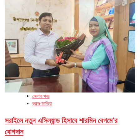
জেলার খবর
ব্রাহ্মণবাড়িয়া
সরাইলে নতুন এসিল্যান্ড হিসাবে শারমিন বেগমে’র
যোগদান