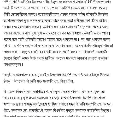
শহীদ প্রেসিডেন্ট জিয়াউর রহমান বীর উত্তমের ৪৫তম শাহাদাত বার্ষিকী উপলক্ষে নগদ
অর্থ বিতরণ ও দোয়া আলোচনা সভায় প্রধান অতিথির বক্তব্যে এসব কথা বলেন।
তিনি নেতাকর্মীদের উদ্দেশে বলেন,স্বাধীনতার ঘোষক সাবেক শহিদ রাষ্ট্রপতি জিয়াউর
রহমানের আদর্শ বুকে লালন করে, হৃদয়ে ধারন করে নেতা কর্মীদের দেশ গঠনে এগিয়ে
যাওয়ার আহবান জানিয়েছেন। এমপি বলেন, আমার নাম নয়” স্লোগানে আমার নেতা
তারেক রহমানের নাম মুখে মুখে বলতে হবে, নেতারা দলের সাথে বেইমানি করতে পারে।
দলের সঙ্গে আমি বেইমানি করলেও আমার সাথে থাকবেন না। আপনারা থাকবেন দলের
সাথে। এমপি বলেন, আমাকে দলে যে দায়িত্ব দিয়েছে। আমার ঈমানী দায়িত্ব আমি তা
পালন করব। বক্তৃতায় এটা করব সেটা করব তা আমি বলবো না। বিএনপি নেতাকর্মী
দেরকে নিয়ে” আমার উপর দলের দায়িত্ব কাজের মাধ্যমে আপনারা দেখতে পারবেন
ইনশাআল্লাহ।
অনুষ্ঠানে সভাপতিত্ব করেন, সরাইল উপজেলা বিএনপি সভাপতি মো.আনিছুল ইসলাম
ঠাকুর। উপজেলা বিএনপি সহ- সভাপতি মো. রিপন মিয়া,
উপজেলা বিএনপি সহ- সভাপতি মো. রফিকুল ইসলাম মানিক। উপজেলা যুবদলের
আহবায়ক আবু সুফিয়ানের সঞ্চালনায় বক্তব্য রাখেন, উপজেলা বিএনপি সাংগঠনিক
সম্পাদক দুলাল মাহমুদ আলী,মো.মাহন মিয়া, সরাইল সদর বিএনপি সভাপতি মো. কাজল
মিয়া, সম্পাদক মো. জাকারিয়া,উপজেলা বিএনপি’র দপ্তর সম্পাদক সালাউদ্দিন বিপ্লব।
উপজপলা যুবদলের যুগ্ম আহবায়ক মো.নুরুল আলম মাস্টার,উপজেলা ছাএদলে মো.