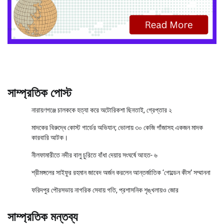
সাম্প্রতিক পোস্ট
নারায়ণগঞ্জে চালককে হত্যা করে অটোরিকশা ছিনতাই, গ্রেপ্তার ২
মাদকের বিরুদ্ধে কোস্ট গার্ডের অভিযান; ভোলায় ৩০ কেজি গাঁজাসহ একজন মাদক
কারবারি আটক।
নীলফামারীতে নদীর বালু চুরিতে বাঁধা দেয়ায় সংঘর্ষে আহত- ৬
শ্রীমঙ্গলের সাইফুর রহমান জাবেদ অর্জন করলেন আন্তর্জাতিক ‘গোল্ডেন কীস’ সম্মাননা
ফরিদপুর পৌরসভায় নাগরিক সেবায় গতি, প্রশাসনিক শৃঙ্খলায়ও জোর
সাম্প্রতিক মন্তব্য