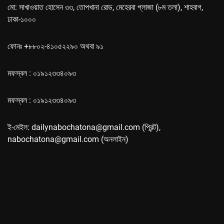
মো: সাখাওয়াত হোসেন ৩৩, তোপখানা রোড, মেহেরবা প্লাজা (৮ম তলা), শাহবাগ,
ঢাকা-১০০০
ফোনঃ +৮৮০২-৪১০৫২২৯০ অথবা ৯১
মফস্বল : ০১৯১২৩৩৪০৯৩
মফস্বল : ০১৯১২৩৩৪০৯৩
ই-মেইল: dailynabochatona@gmail.com (প্রিন্ট),
nabochatona@gmail.com (অনলাইন)