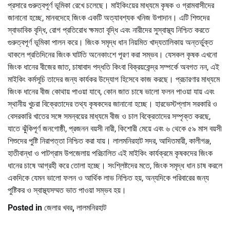
প্রসারে গুরুত্বপূর্ণ ভূমিকা রেখে চলেছে। মাইকিংয়ের মাধ্যমে কৃষক ও গ্রামবাসীদের
জানানো হচ্ছে, মানবদেহে জিংক একটি অত্যাবশ্যক খনিজ উপাদান। এটি শিশুদের
স্বাভাবিক বৃদ্ধি, রোগ প্রতিরোধ ক্ষমতা বৃদ্ধি এবং নারীদের সুস্বাস্থ্য নিশ্চিত করতে
গুরুত্বপূর্ণ ভূমিকা পালন করে। জিংক সমৃদ্ধ ধান নিয়মিত খাদ্যতালিকায় অন্তর্ভুক্ত
থাকলে প্রতিদিনের জিংক ঘাটতি অনেকাংশে পূরণ করা সম্ভব। যেসকল কৃষক এখনো
জিংক ধানের বীজের জাত, চাষাবাদ পদ্ধতি কিংবা বিক্রয়কেন্দ্র সম্পর্কে অবগত নন, এই
মাইকিং কর্মসূচি তাদের জন্য কার্যকর উদ্যোগ হিসেবে কাজ করছে। প্রচারণার মাধ্যমে
জিংক ধানের বীজ কোথায় পাওয়া যাবে, কোন জাত চাষে ভালো ফলন পাওয়া যায় এবং
স্থানীয় খুচরা বিক্রেতাদের তথ্য কৃষকদের জানানো হচ্ছে। হারভেস্টপ্লাস সরকারি ও
বেসরকারি খাতের সঙ্গে সমন্বয়ের মাধ্যমে বীজ ও চাল বিক্রেতাদের সম্পৃক্ত করছে,
যাতে ঝুঁকিপূর্ণ জনগোষ্ঠী, প্রজনন বয়সী নারী, কিশোরী মেয়ে এবং ৬ থেকে ৫৯ মাস বয়সী
শিশুদের পুষ্টি নিরাপত্তা নিশ্চিত করা যায়। লালমনিরহাট সদর, আদিতমারী, কালীগঞ্জ,
হাতীবান্ধা ও পাটগ্রাম উপজেলায় পরিচালিত এই মাইকিং কার্যক্রমে কৃষকদের জিংক
ধানের চাষে আগ্রহী করে তোলা হচ্ছে। সংশ্লিষ্টদের মতে, জিংক সমৃদ্ধ ধান চাষ করলে
একদিকে যেমন ভালো ফলন ও আর্থিক লাভ নিশ্চিত হয়, অন্যদিকে পরিবারের জন্য
পুষ্টিকর ও স্বাস্থ্যসম্মত ভাত পাওয়া সম্ভব হয়।
Posted in
জেলার খবর
,
লালমনিরহাট