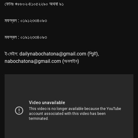
ফোনঃ +৮৮০২-৪১০৫২২৯০ অথবা ৯১
মফস্বল : ০১৯১২৩৩৪০৯৩
মফস্বল : ০১৯১২৩৩৪০৯৩
ই-মেইল: dailynabochatona@gmail.com (প্রিন্ট),
nabochatona@gmail.com (অনলাইন)