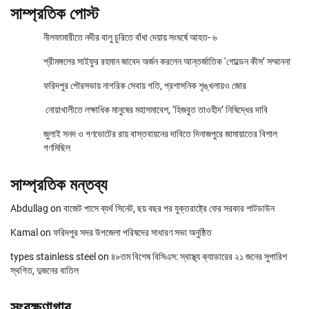
সাম্প্রতিক পোস্ট
নীলফামারীতে নদীর বালু চুরিতে বাঁধা দেয়ায় সংঘর্ষে আহত- ৬
শ্রীমঙ্গলের সাইফুর রহমান জাবেদ অর্জন করলেন আন্তর্জাতিক ‘গোল্ডেন কীস’ সম্মাননা
ফরিদপুর পৌরসভায় নাগরিক সেবায় গতি, প্রশাসনিক শৃঙ্খলায়ও জোর
নোয়াখালীতে লক্ষাধিক মানুষের মহাসমাবেশ, ‘হিজবুত তাওহীদ’ নিষিদ্ধের দাবি
জুলাই সনদ ও গণভোটের রায় বাস্তবায়নের দাবিতে দিনাজপুরে জামায়াতের বিশাল
গণমিছিল
সাম্প্রতিক মন্তব্য
Abdullag
on
বাজেট পাসে ব্যর্থ সিনেট, ছয় বছর পর যুক্তরাষ্ট্রে ফের সরকার শাটডাউন
Kamal
on
ফরিদপুর সদর উপজেলা পরিষদের সাধারণ সভা অনুষ্ঠিত
types stainless steel
on
৪৮তম বিশেষ বিসিএস: স্বাস্থ্য ক্যাডারের ২১ জনের সুপারিশ
স্থগিত, দুজনের বাতিল
সংরক্ষণাগার