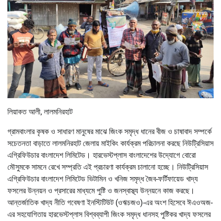
লিয়াকত আলী, লালমনিরহাট
গ্রামবাংলার কৃষক ও সাধারণ মানুষের মাঝে জিংক সমৃদ্ধ ধানের বীজ ও চাষাবাদ সম্পর্কে
সচেতনতা বাড়াতে লালমনিরহাট জেলায় মাইকিং কার্যক্রম পরিচালনা করছে নিউট্রিসিয়াস
এগ্রিফিউচার বাংলাদেশ লিমিটেড। হারভেস্টপ্লাস বাংলাদেশের উদ্যোগে বোরো
মৌসুমকে সামনে রেখে সম্প্রতি এই প্রচারণা কার্যক্রম চালানো হচ্ছে। নিউট্রিসিয়াস
এগ্রিফিউচার বাংলাদেশ লিমিটেড ভিটামিন ও খনিজ সমৃদ্ধ জৈব-ফর্টিফায়েড খাদ্য
ফসলের উন্নয়ন ও প্রসারের মাধ্যমে পুষ্টি ও জনস্বাস্থ্য উন্নয়নে কাজ করছে।
আন্তর্জাতিক খাদ্য নীতি গবেষণা ইনস্টিটিউট (ওঋচজও)-এর অংশ হিসেবে ঈএওঅজ-
এর সহযোগিতায় হারভেস্টপ্লাস বিশ্বব্যাপী জিংক সমৃদ্ধ ধানসহ পুষ্টিকর খাদ্য ফসলের