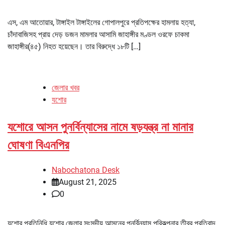
এস, এম আতোয়ার, টাঙ্গাইল টাঙ্গাইলের গোপালপুরে প্রতিপক্ষের হামলায় হত্যা,
চাঁদাবাজিসহ প্রায় দেড় ডজন মামলার আসামি জাহাঙ্গীর মণ্ডল ওরফে চাকমা
জাহাঙ্গীর(৪৫) নিহত হয়েছেন। তার বিরুদ্ধে ১৮টি […]
জেলার খবর
যশোর
যশোরে আসন পুনর্বিন্যাসের নামে ষড়যন্ত্র না মানার
ঘোষণা বিএনপির
Nabochatona Desk
August 21, 2025
0
যশোর প্রতিনিধি যশোর জেলার সংসদীয় আসনের পুনর্বিন্যাস পরিকল্পনার তীব্র প্রতিবাদ