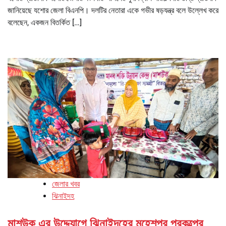
জানিয়েছে যশোর জেলা বিএনপি। দলটির নেতারা একে গভীর ষড়যন্ত্র বলে উল্লেখ করে
বলেছেন, একজন বিতর্কিত […]
জেলার খবর
ঝিনাইদহ
মাশউক এর উদ্দ্যোগে ঝিনাইদহের মহেশপুর প্রকল্পের