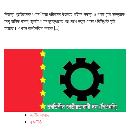
নিজস্ব প্রতিবেদক গণঅধিকার পরিষদের উচ্চতর পরিষদ সদস্য ও গণমাধ্যম সমন্বয়ক
আবু হানিফ বলেন, জুলাই গণঅভ্যুত্থানের পর দেশে নতুন একটা পরিস্থিতি সৃষ্টি
হয়েছে। এখানে রাজনৈতিক দলকে […]
জাতীয় সংবাদ
রাজনীতি