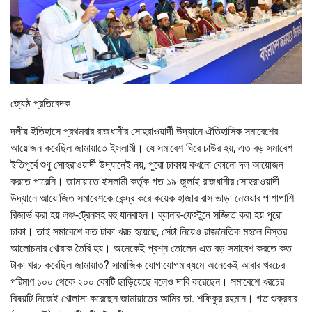
জ্যেষ্ঠ প্রতিবেদক
দলীয় ইতিহাসে প্রথমবার রাজধানীর সোহরাওয়ার্দী উদ্যানে ঐতিহাসিক সমাবেশের
আয়োজন করেছিল জামায়াতে ইসলামী। যে সমাবেশ ঘিরে চাউর হয়, এত বড় সমাবেশ
ইতিপূর্বে শুধু সোহরাওয়ার্দী উদ্যানেই নয়, পুরো ঢাকায় কখনো কোনো দল আয়োজন
করতে পারেনি। জামায়াতে ইসলামী কর্তৃক গত ১৯ জুলাই রাজধানীর সোহরাওয়ার্দী
উদ্যানে আয়োজিত সমাবেশকে কেন্দ্র করে কয়েক হাজার বাস ভাড়া নেওয়ার পাশাপাশি
রিজার্ভ করা হয় লঞ্চ-ট্রেনসহ বহু যানবাহন। ব্যানার-ফেস্টুনে সজ্জিত করা হয় পুরো
ঢাকা। তাই সমাবেশে কত টাকা খরচ হয়েছে, সেটা নিয়েও রাজনৈতিক মহলে বিস্তর
আলোচনার খোরাক তৈরি হয়। অনেকেই প্রশ্ন তোলেন এত বড় সমাবেশ করতে কত
টাকা খরচ করেছিল জামায়াত? সামাজিক যোগাযোগমাধ্যমে অনেকেই আবার খরচের
পরিমাণ ১০০ থেকে ২০০ কোটি ছাড়িয়েছে বলেও দাবি করেছেন। সমাবেশে খরচের
বিষয়টি নিজেই খোলাসা করেছেন জামায়াতের আমির ডা. শফিকুর রহমান। গত শুক্রবার