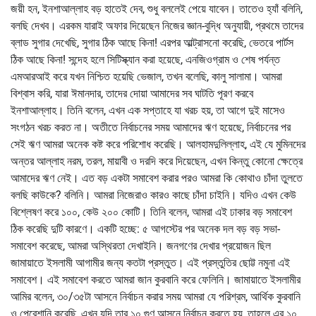
জয়ী হন, ইনশাআল্লাহ বড় হাতেই দেব, শুধু বললেই পেয়ে যাবেন। তাতেও হ্যাঁ বলিনি,
বলছি দেখব। এরকম যারাই অফার দিয়েছেন নিজের জ্ঞান-বুদ্ধি অনুযায়ী, প্রথমে তাদের
ব্লাড সুগার দেখেছি, সুগার ঠিক আছে কিনা! এরপর আল্ট্রাসনো করেছি, ভেতরে পার্টস
ঠিক আছে কিনা! সন্দেহ হলে সিটিস্ক্যান করা হয়েছে, এনজিওগ্রাম ও শেষ পর্যন্ত
এমআরআই করে যখন নিশ্চিত হয়েছি ভেজাল, তখন বলেছি, কালু সালামা। আমরা
বিশ্বাস করি, যারা ঈমানদার, তাদের দোয়া আমাদের সব ঘাটতি পূরণ করবে
ইনশাআল্লাহ। তিনি বলেন, এখন এক সপ্তাহে যা খরচ হয়, তা আগে দুই মাসেও
সংগঠন খরচ করত না। অতীতে নির্বাচনের সময় আমাদের ঋণ হয়েছে, নির্বাচনের পর
সেই ঋণ আমরা অনেক কষ্ট করে পরিশোধ করেছি। আলহামদুলিল্লাহ, এই যে মুমিনদের
অন্তর আল্লাহ নরম, তরল, মায়াবী ও দরদি করে দিয়েছেন, এখন কিন্তু কোনো ক্ষেত্রে
আমাদের ঋণ নেই। এত বড় একটা সমাবেশ করার পরও আমরা কি কোথাও চাঁদা তুলতে
বলছি কাউকে? বলিনি। আমরা নিজেরাও কারও কাছে চাঁদা চাইনি। যদিও এখন কেউ
বিশ্লেষণ করে ১০০, কেউ ২০০ কোটি। তিনি বলেন, আমরা এই ঢাকার বড় সমাবেশ
ঠিক করেছি দুটি কারণে। একটি হচ্ছে: ৫ আগস্টের পর অনেক দল বড় বড় সভা-
সমাবেশ করেছে, আমরা অস্থিরতা দেখাইনি। জনগণের দেখার প্রয়োজন ছিল
জামায়াতে ইসলামী আগামীর জন্য কতটা প্রস্তুত। এই প্রস্তুতির ছোট্ট নমুনা এই
সমাবেশ। এই সমাবেশ করতে আমরা জান কুরবানি করে ফেলিনি। জামায়াতে ইসলামীর
আমির বলেন, ৩০/৩৫টা আসনে নির্বাচন করার সময় আমরা যে পরিশ্রম, আর্থিক কুরবানি
ও পেরেশানি করেছি, এখন যদি তার ১০ গুণ আসনে নির্বাচন করতে হয়, তাহলে এর ১০