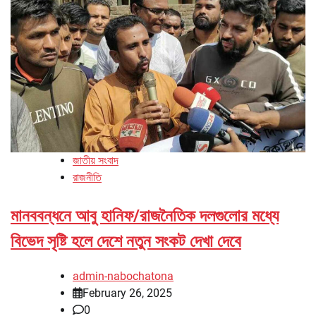
জাতীয় সংবাদ
রাজনীতি
মানববন্ধনে আবু হানিফ/রাজনৈতিক দলগুলোর মধ্যে
বিভেদ সৃষ্টি হলে দেশে নতুন সংকট দেখা দেবে
admin-nabochatona
February 26, 2025
0