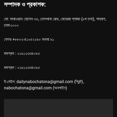
সম্পাদক ও প্রকাশক:
মো: সাখাওয়াত হোসেন ৩৩, তোপখানা রোড, মেহেরবা প্লাজা (৮ম তলা), শাহবাগ,
ঢাকা-১০০০
ফোনঃ +৮৮০২-৪১০৫২২৯০ অথবা ৯১
মফস্বল : ০১৯১২৩৩৪০৯৩
মফস্বল : ০১৯১২৩৩৪০৯৩
ই-মেইল: dailynabochatona@gmail.com (প্রিন্ট),
nabochatona@gmail.com (অনলাইন)