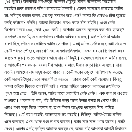
(২৫ জুলাই) রাজধানীর চীন-মৈত্রী সম্মেলন কেন্দ্রে রোকন সম্মেলনের আয়োজন
করেছিল ঢাকা মহানগর দক্ষিণ জামায়াতে ইসলামী। রোকন সম্মেলনে জামায়াত আমির
ডা. শফিকুর রহমান বলেন, এত বড় সমাবেশ হয়ে গেল? আমরা কি কোথাও চাঁদা তুলতে
বলছি কাউকে? বলিনি। আমরা নিজেরাও কারও কাছে চাঁদা চাইনি। এখন কেউ
বিশ্লেষণ করে ১০০, কেউ ২০০ কোটি। আপনারা শুনবেন কেন্দ্রের কত খরচ হয়েছে?
অবশ্যই রোকন হিসেবে আপনাদের শোনার অধিকার রয়েছে। এই পরিমাণটা আমার
ধারণা ছিল, পৌনে ৩ কোটিতে আটকাতে পারব। একটু এদিক-সেদিক হবে, এটা সাড়ে ৩
কোটি পর্যন্ত পৌঁছবে, এর বেশি নয়, আলহামদুলিল্লাহ। এখন যার যে বিশ্লেষণ করার
করতে থাকুক। তাতে আমাদের আসে যায় না কিছুই। সম্মেলনে জামায়াত আমির বলেন,
৫ আগস্টের পর বড় বড় ব্যবসায়ীরা আমাদের কাছে টাকার বস্তা নিয়ে আসছে। যারা
এতদিন আমাদের নাম সহ্য করতে পারত না, কেউ ওপেন প্লেসে গালিগালাজ করেছে,
কেউ সরাসরি স্বৈরাচারকে সহযোগিতা করেছে। তারাও কেউ কেউ এসেছে। কিন্তু
আমরা ওদিকে ফিরেও তাকাইনি ভাই। আমরা ওদিকে তাকালে আমাদের রুহানিয়াত
ধ্বংস হয়ে যেত। তিনি বলেন, আঠার মতো লেগেছিল কেউ কেউ। এক কাপ চা খাওয়ার
দাওয়াত। পারলাম না বলে, পাঁচ মিনিটের জন্য আসব উনার বাসায় চা খেতে পারি।
এটাও যখন সাড়া দিতে পারলাম না, তখন বিশাল অঙ্কের প্রস্তাব দিয়ে পাঠিয়ে
দিয়েছে। ধৈর্য ধারণ করেছি, আল্লাহকে ভয় করেছি। বিভিন্ন হেলিকপ্টারের মালিক
এসে বলেছেন, এখন থেকে যখন লাগবে বলবেন। বলার সঙ্গে সঙ্গে পেয়ে যাবেন। বলছি
দেখব। এরপর একই ব্যক্তি আমাকে বলছেন যে, আমরা চাই আপনারা আগামী নির্বাচনে