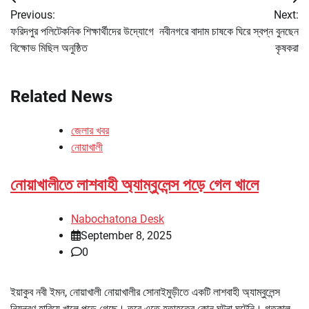
Post
Previous:
Next:
navigation
ফরিদপুর পলিটেকনিক শিক্ষার্থীদের উদ্যোগে
নবীনগরে বাদাম চাষকে ঘিরে স্বপ্ন বুনছেন
বিক্ষোভ মিছিল অনুষ্ঠিত
কৃষকরা
Related News
জেলার খবর
নোয়াখালী
নোয়াখালীতে লাশবাহী অ্যাম্বুলেন্স পড়ে গেল খালে
Nabochatona Desk
September 8, 2025
0
ইয়াকুব নবী ইমন, নোয়াখালী নোয়াখালীর সোনাইমুড়ীতে একটি লাশবাহী অ্যাম্বুলেন্স
নিয়ন্ত্রণ হারিয়ে খালে পড়ে গেছে। তবে এতে হতাহতের কোন ঘটনা ঘটেনি। গতকাল