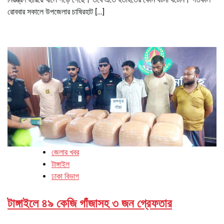
রোববার সকালে উপজেলার চাষিরহাট […]
জেলার খবর
টাঙ্গাইল
ঢাকা বিভাগ
টাঙ্গাইলে ৪৯ কেজি গাঁজাসহ ৩ জন গ্রেফতার