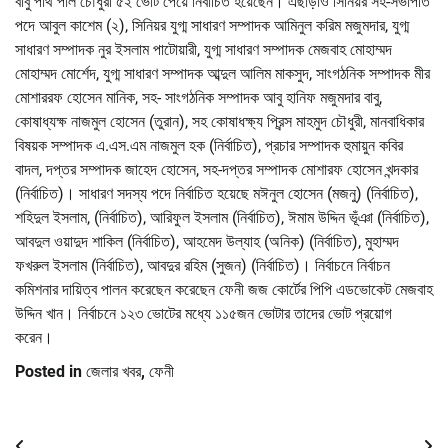
বাবু পার্থ পাল চৌধুরী ৫২ ভোট পেয়ে নির্বাচিত হয়েছেন। এছাড়াও সিনিয়র সহ-সভাপতি
পদে আবুল কাশেম (২), সিনিয়র যুগ্ম সাধারণ সম্পাদক আমিনুল করিম মজুমদার, যুগ্ম
সাধারণ সম্পাদক নুর ইসলাম পাটোয়ারী, যুগ্ম সাধারণ সম্পাদক মেজবাহ মোহাম্মদ
মোহাম্মদ মোর্শেদ, যুগ্ম সাধারণ সম্পাদক আব্দুল আলিম মাকসুদ, সাংগঠনিক সম্পাদক মীর
মোশাররফ হোসেন মানিক, সহ- সাংগঠনিক সম্পাদক আবু হানিফ মজুমদার বাবু,
কোষাধ্যক্ষ নাজমুল হোসেন (তুরান), সহ কোষাধক্ষ্য প্রিন্স মাহমুদ চৌধুরী, মানবাধিকার
বিষয়ক সম্পাদক এ.এস.এম নাজমুল হক (নির্বাচিত), প্রচার সম্পাদক হুমায়ুন কবির
বাদল, দপ্তর সম্পাদক জাহেদ হোসেন, সহ-দপ্তর সম্পাদক মোশারফ হোসেন খন্দকার
(নির্বাচিত)। সাধারণ সদস্য পদে নির্বাচিত হয়েছে মঈনুল হোসেন (মজনু) (নির্বাচিত),
শহিদুল ইসলাম, (নির্বাচিত), আরিফুল ইসলাম (নির্বাচিত), ঈমাম উদ্দিন ভূঁঞা (নির্বাচিত),
আবদুল ওয়াদুদ শাকিল (নির্বাচিত), আহমেদ উল্যাহ (অনিক) (নির্বাচিত), মুহাম্মদ
ফখরুল ইসলাম (নির্বাচিত), আবদুর রহিম (সুজন) (নির্বাচিত)। নির্বাচনে নির্বাচন
কমিশনার দায়িত্ব পালন করেছেন করেছেন ফেনী জজ কোর্টের পিপি এডভোকেট মেজবাহ
উদ্দিন খান। নির্বাচনে ১২৩ ভোটের মধ্যে ১১৫জন ভোটার তাদের ভোট প্রয়োগ
করেন।
Posted in
জেলার খবর
,
ফেনী