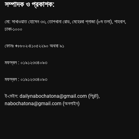
সম্পাদক ও প্রকাশক:
মো: সাখাওয়াত হোসেন ৩৩, তোপখানা রোড, মেহেরবা প্লাজা (৮ম তলা), শাহবাগ,
ঢাকা-১০০০
ফোনঃ +৮৮০২-৪১০৫২২৯০ অথবা ৯১
মফস্বল : ০১৯১২৩৩৪০৯৩
মফস্বল : ০১৯১২৩৩৪০৯৩
ই-মেইল: dailynabochatona@gmail.com (প্রিন্ট),
nabochatona@gmail.com (অনলাইন)