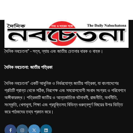
দৈনিক নবচেতনা" - সত্য, ন্যায় এবং জাতীয় চেতনার ধারক ও বাহক।
দৈনিক নবচেতনা: জাতীয় পত্রিকা
দৈনিক নবচেতনা" একটি আধুনিক ও নির্ভরযোগ্য জাতীয় পত্রিকা, যা বাংলাদেশের
প্রতিটি প্রান্ত থেকে সঠিক, নিরপেক্ষ এবং সময়োপযোগী সংবাদ সংগ্রহ ও পরিবেশনে
অঙ্গীকারবদ্ধ। পত্রিকাটি জাতীয় ও আন্তর্জাতিক ঘটনাবলী, রাজনীতি, অর্থনীতি,
সংস্কৃতি, খেলাধুলা, শিক্ষা এবং প্রযুক্তিসহ বিভিন্ন গুরুত্বপূর্ণ বিষয়ের উপর ভিত্তি
করে পাঠকদের তথ্য প্রদান করে।