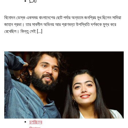
0
বিনোদন ডেস্ক একসময় বাংলাদেশের ছোট পর্দার অন্যতম জনপ্রিয় মুখ ছিলেন সাদিয়া
জাহান প্রভা। তার সাবলীল অভিনয় আর প্রাণবন্ত উপস্থিতি দর্শককে মুগ্ধ করে
রেখেছিল। কিন্তু সেই […]
চলচ্চিত্র