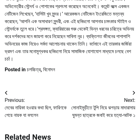
অভিনেত্রীর সৌন্দর্য ও পোশাকের প্রশংসা করেছেন অনেকেই। কমেন্ট বক্সে একজন
নেটিজেন লিখেছেন, ‘হাসিটা খুব সুন্দর।’ আরেকজন নেটিজেন ইংরেজিতে মন্তব্য
করেছেন, ‘আপনি এক অসাধারণ সুন্দরী, এবং এই ছবিগুলো আপনার চমৎকার স্টাইল ও
সৌন্দর্যকে তুলে ধরে।’প্রসঙ্গত, ক্যারিয়ারের শুরু থেকেই ভিন্ন ধরনের চরিত্রে অভিনয়
করে দর্শকদের মনে জায়গা করে নিয়েছেন সাবিলা নূর। ব্যক্তিগত জীবনের পাশাপাশি
অভিনয়ের কাজ নিয়েও সর্বদা আলোচনায় থাকেন তিনি। বর্তমানে এই তারকার জর্জিয়া
ভ্রমণ এবং তার মনোমুগ্ধকর ছবিগুলো নিয়ে সামাজিক যোগাযোগ মাধ্যমে চলছে বেশ
চর্চা।
Posted in
চলচ্চিত্র
,
বিনোদন
Post
Previous:
Next:
navigation
দেবের নায়িকা হওয়ার কথা ছিল, ফারিণকে
সোনাইমুড়ীতে টুপি নিয়ে ঝগড়ায় মাদারাসায়
পেয়ে নায়ক যা বললেন
ঘুমন্ত ছাত্রকে জবাই করে হত্যা-আটক ১
Related News