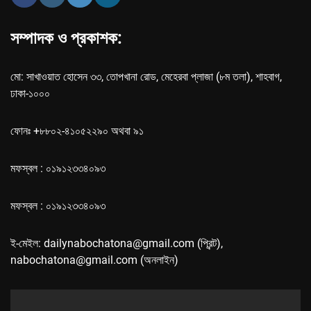
সম্পাদক ও প্রকাশক:
মো: সাখাওয়াত হোসেন ৩৩, তোপখানা রোড, মেহেরবা প্লাজা (৮ম তলা), শাহবাগ,
ঢাকা-১০০০
ফোনঃ +৮৮০২-৪১০৫২২৯০ অথবা ৯১
মফস্বল : ০১৯১২৩৩৪০৯৩
মফস্বল : ০১৯১২৩৩৪০৯৩
ই-মেইল: dailynabochatona@gmail.com (প্রিন্ট),
nabochatona@gmail.com (অনলাইন)