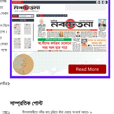
ল কলেজ
িহত
ে সেখান
লে নিলে
লছিলো।
্ত
় ফেরত
 পক্ষে
র্থীরা
সাম্প্রতিক পোস্ট
নীলফামারীতে নদীর বালু চুরিতে বাঁধা দেয়ায় সংঘর্ষে আহত- ৬