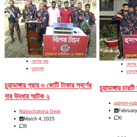
জেলার খবর
জেলার
চুয়াডাঙ্গা
চুয়াডাঙ্
চুয়াডাঙ্গায় প্রায় ৩ কোটি টাকার স্বর্ণের
চুয়াডাঙ্গায় চারট
বার উদ্ধার আটক ২
admin-na
February
Nabochatona Desk
0
March 4, 2025
0