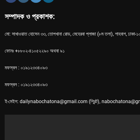
সম্পাদক ও প্রকাশক:
মো: সাখাওয়াত হোসেন ৩৩, তোপখানা রোড, মেহেরবা প্লাজা (৮ম তলা), শাহবাগ, ঢাকা-
ফোনঃ +৮৮০২-৪১০৫২২৯০ অথবা ৯১
মফস্বল : ০১৯১২৩৩৪০৯৩
মফস্বল : ০১৯১২৩৩৪০৯৩
ই-মেইল: dailynabochatona@gmail.com (প্রিন্ট), nabochatona@g