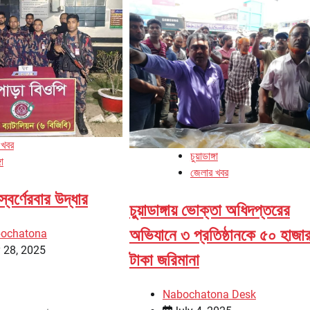
 খবর
চুয়াডাঙ্গা
গা
জেলার খবর
ি স্বর্ণেরবার উদ্ধার
চুয়াডাঙ্গায় ভোক্তা অধিদপ্তরের
অভিযানে ৩ প্রতিষ্ঠানকে ৫০ হাজা
bochatona
 28, 2025
টাকা জরিমানা
Nabochatona Desk