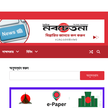
সাক্ষাৎকার
বিবিধ
অনুসন্ধান করুন
অনুসন্ধান