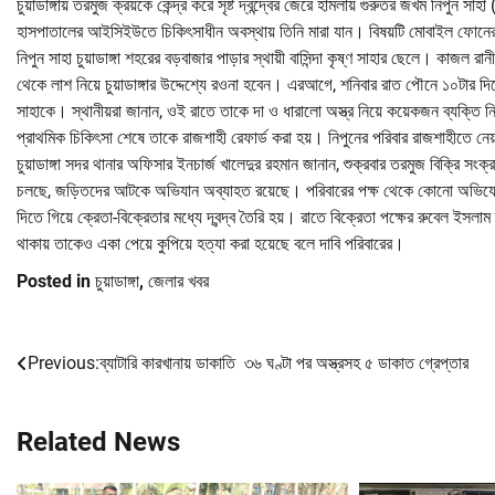
চুয়াডাঙ্গায় তরমুজ ক্রয়কে কেন্দ্র করে সৃষ্ট দ্বন্দ্বের জেরে হামলায় গুরুতর জখম নিপ
হাসপাতালের আইসিইউতে চিকিৎসাধীন অবস্থায় তিনি মারা যান। বিষয়টি মোবাইল ফোনের ম
নিপুন সাহা চুয়াডাঙ্গা শহরের বড়বাজার পাড়ার স্থায়ী বাসিন্দা কৃষ্ণ সাহার ছেলে। কাজ
থেকে লাশ নিয়ে চুয়াডাঙ্গার উদ্দেশ্যে রওনা হবেন। এরআগে, শনিবার রাত পৌনে ১০টার দিক
সাহাকে। স্থানীয়রা জানান, ওই রাতে তাকে দা ও ধারালো অস্ত্র নিয়ে কয়েকজন ব্যক্তি নির
প্রাথমিক চিকিৎসা শেষে তাকে রাজশাহী রেফার্ড করা হয়। নিপুনের পরিবার রাজশাহীতে
চুয়াডাঙ্গা সদর থানার অফিসার ইনচার্জ খালেদুর রহমান জানান, শুক্রবার তরমুজ বিক্রি 
চলছে, জড়িতদের আটকে অভিযান অব্যাহত রয়েছে। পরিবারের পক্ষ থেকে কোনো অভিযোগ এখনো
দিতে গিয়ে ক্রেতা-বিক্রেতার মধ্যে দ্বন্দ্ব তৈরি হয়। রাতে বিক্রেতা পক্ষের রুবেল ই
থাকায় তাকেও একা পেয়ে কুপিয়ে হত্যা করা হয়েছে বলে দাবি পরিবারের।
Posted in
চুয়াডাঙ্গা
,
জেলার খবর
Previous:
ব্যাটারি কারখানায় ডাকাতি ৩৬ ঘণ্টা পর অস্ত্রসহ ৫ ডাকাত গ্রেপ্তার
Post
navigation
Related News