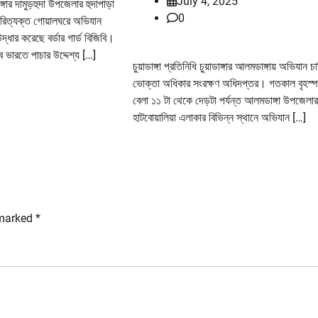
July 4, 2025
ডাঙ্গার দামুড়হুদা উপজেলার হুদাপাড়া
0
পরিত্যক্ত গোয়ালঘরে অভিযান
 উদ্ধার করেছে বর্ডার গার্ড বিজিবি।
ে ভারতে পাচার উদ্দেশ্য […]
চুয়াডাঙ্গা প্রতিনিধি চুয়াডাঙ্গার আলমডাঙ্গায় অভিযান চ
ভোক্তা অধিকার সংরক্ষণ অধিদপ্তর। গতকাল বৃহস্প
বেলা ১১ টা থেকে দেড়টা পর্যন্ত আলমডাঙ্গা উপজেলার
হাটবোয়ালিয়া এলাকার বিভিন্ন স্থানে অভিযান […]
 marked
*