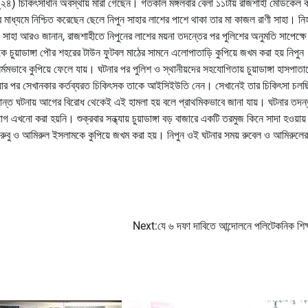
ুন সাহা (২৪) চিকিৎসাধীন অবস্থায় মারা গেছেন। গতকাল মঙ্গলবার বেলা ১১টায় রাজশাহী মেডিকে
াধ্যমে নিশ্চিত করেছেন ছেলে নিপুন সাহার লাশের পাশে থাকা তার মা কাজল রাণী সাহা। ন
ল রানী সাহা আরও জানান, রাজশাহীতে নিপুনের লাশের ময়না তদন্তের পর পুলিশের অনুমতি সাপেক্ষ
ে চুয়াডাঙ্গা পৌর শহরের টাউন ফুটবল মাঠের সামনে এলোপাতাড়ি কুপিয়ে জখম করা হয় নিপুন
্মমভাবে কুপিয়ে ফেলে যায়। ঘটনার পর পুলিশ ও স্থানীয়দের সহযোগিতায় চুয়াডাঙ্গা হাসপাতা
 নেয়ার পর সেখানকার কর্তব্যরত চিকিৎসক তাকে আইসিইউতি নেন। সেখানেই তার চিকিৎসা চ
সংক্রান্ত ঘটনায় আগের বিরোধ থেকেই এই হামলা হয় বলে প্রাথমিকভাবে জানা যায়। ঘটনার তদন
 করা হয়নি। শুক্রবার সন্ধ্যায় চুয়াডাঙ্গা বড় বাজারে একটি তরমুজ কিনে সাদা হওয়ায
সলাম রুবু ও আমিরুল ইসলামকে কুপিয়ে জখম করা হয়। নিপুন ওই ঘটনার সময় রুবেল ও আমিরুলের
Next:
যে ৬ দফা দাবিতে আন্দোলনে পলিটেকনিক শিক্ষা