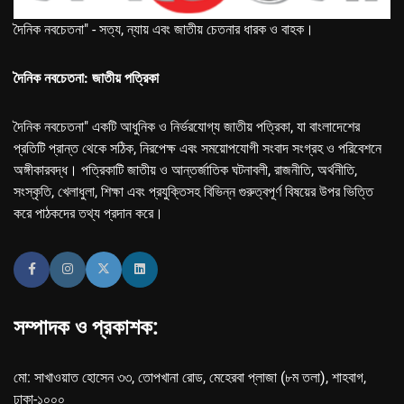
দৈনিক নবচেতনা" - সত্য, ন্যায় এবং জাতীয় চেতনার ধারক ও বাহক।
দৈনিক নবচেতনা: জাতীয় পত্রিকা
দৈনিক নবচেতনা" একটি আধুনিক ও নির্ভরযোগ্য জাতীয় পত্রিকা, যা বাংলাদেশের
প্রতিটি প্রান্ত থেকে সঠিক, নিরপেক্ষ এবং সময়োপযোগী সংবাদ সংগ্রহ ও পরিবেশনে
অঙ্গীকারবদ্ধ। পত্রিকাটি জাতীয় ও আন্তর্জাতিক ঘটনাবলী, রাজনীতি, অর্থনীতি,
সংস্কৃতি, খেলাধুলা, শিক্ষা এবং প্রযুক্তিসহ বিভিন্ন গুরুত্বপূর্ণ বিষয়ের উপর ভিত্তি
করে পাঠকদের তথ্য প্রদান করে।
সম্পাদক ও প্রকাশক:
মো: সাখাওয়াত হোসেন ৩৩, তোপখানা রোড, মেহেরবা প্লাজা (৮ম তলা), শাহবাগ,
ঢাকা-১০০০