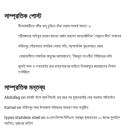
সাম্প্রতিক পোস্ট
নীলফামারীতে নদীর বালু চুরিতে বাঁধা দেয়ায় সংঘর্ষে আহত- ৬
শ্রীমঙ্গলের সাইফুর রহমান জাবেদ অর্জন করলেন আন্তর্জাতিক ‘গোল্ডেন কীস’ সম্মাননা
ফরিদপুর পৌরসভায় নাগরিক সেবায় গতি, প্রশাসনিক শৃঙ্খলায়ও জোর
নোয়াখালীতে লক্ষাধিক মানুষের মহাসমাবেশ, ‘হিজবুত তাওহীদ’ নিষিদ্ধের দাবি
জুলাই সনদ ও গণভোটের রায় বাস্তবায়নের দাবিতে দিনাজপুরে জামায়াতের বিশাল
গণমিছিল
সাম্প্রতিক মন্তব্য
Abdullag
on
বাজেট পাসে ব্যর্থ সিনেট, ছয় বছর পর যুক্তরাষ্ট্রে ফের সরকার শাটডাউন
Kamal
on
ফরিদপুর সদর উপজেলা পরিষদের সাধারণ সভা অনুষ্ঠিত
types stainless steel
on
৪৮তম বিশেষ বিসিএস: স্বাস্থ্য ক্যাডারের ২১ জনের সুপারিশ
স্থগিত, দুজনের বাতিল