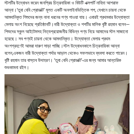
স্টলটির উদ্বোধন করেন জনপ্রিয় চিত্রনায়িকা ও বিউটি এক্সপার্ট নাহিদা আশরাফ
আন্না।‘তুবা বেবি প্রোডাক্ট’ মূলত একটি অনলাইনভিত্তিক শপ, যেখানে চায়না থেকে
আমদানিকৃত শিশুদের জন্য নানা ধরনের পণ্য পাওয়া যায়। এবারই প্রথমবার উদ্যোক্তা
মেলায় অংশ নিয়েছে প্রতিষ্ঠানটি।নারী উদ্যোক্তা ও শপটির মালিক বৃষ্টি রহমান বলেন—
শিশুদের স্কুল আইটেমসহ নিত্যপ্রয়োজনীয় বিভিন্ন পণ্য নিয়ে আমাদের স্টল সাজানো
হয়েছে। সব পণ্যই চায়না থেকে আমদানিকৃত। উদ্যোক্তা মেলায় প্রথম
অংশগ্রহণেই আমরা দারুণ সাড়া পাচ্ছি।স্টল উদ্বোধনকালে চিত্রনায়িকা আন্না
বলেন,একজন নারী উদ্যোক্তা পর্দার আড়াল থেকেও সফলভাবে ব্যবসা করতে পারেন।
বৃষ্টি রহমান তার বাস্তব উদাহরণ। ‘তুবা বেবি প্রোডাক্ট’-এর জন্য আমার আন্তরিক
শুভকামনা রইল।