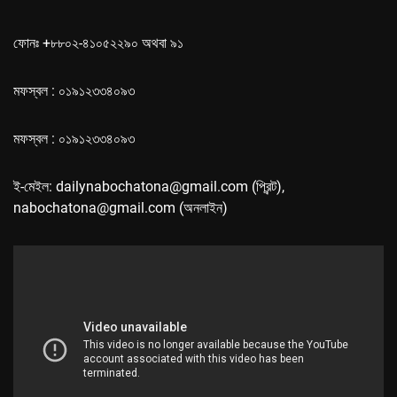
ফোনঃ +৮৮০২-৪১০৫২২৯০ অথবা ৯১
মফস্বল : ০১৯১২৩৩৪০৯৩
মফস্বল : ০১৯১২৩৩৪০৯৩
ই-মেইল: dailynabochatona@gmail.com (প্রিন্ট),
nabochatona@gmail.com (অনলাইন)