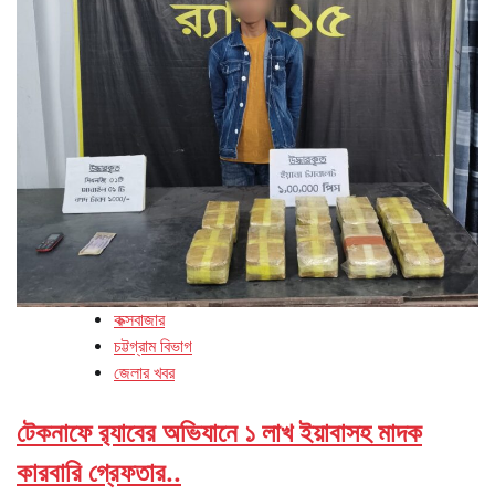
কক্সবাজার
চট্টগ্রাম বিভাগ
জেলার খবর
টেকনাফে র‌্যাবের অভিযানে ১ লাখ ইয়াবাসহ মাদক
কারবারি গ্রেফতার..