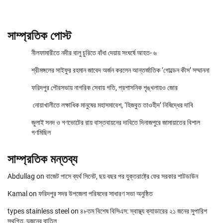
সাম্প্রতিক পোস্ট
নীলফামারীতে নদীর বালু চুরিতে বাঁধা দেয়ায় সংঘর্ষে আহত- ৬
শ্রীমঙ্গলের সাইফুর রহমান জাবেদ অর্জন করলেন আন্তর্জাতিক ‘গোল্ডেন কীস’ সম্মাননা
ফরিদপুর পৌরসভায় নাগরিক সেবায় গতি, প্রশাসনিক শৃঙ্খলায়ও জোর
নোয়াখালীতে লক্ষাধিক মানুষের মহাসমাবেশ, ‘হিজবুত তাওহীদ’ নিষিদ্ধের দাবি
জুলাই সনদ ও গণভোটের রায় বাস্তবায়নের দাবিতে দিনাজপুরে জামায়াতের বিশাল
গণমিছিল
সাম্প্রতিক মন্তব্য
Abdullag
on
বাজেট পাসে ব্যর্থ সিনেট, ছয় বছর পর যুক্তরাষ্ট্রে ফের সরকার শাটডাউন
Kamal
on
ফরিদপুর সদর উপজেলা পরিষদের সাধারণ সভা অনুষ্ঠিত
types stainless steel
on
৪৮তম বিশেষ বিসিএস: স্বাস্থ্য ক্যাডারের ২১ জনের সুপারিশ
স্থগিত, দুজনের বাতিল