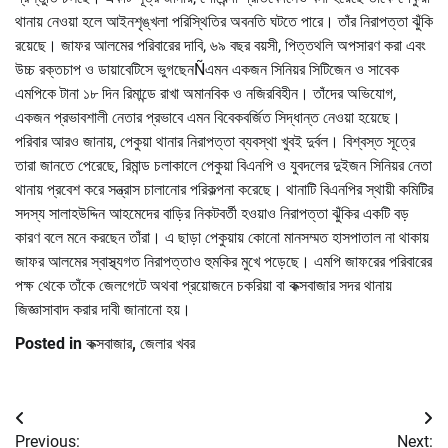
থানায় নেওয়া হলে আইনশৃঙ্খলা পরিস্থিতির অবনতি ঘটতে পারে। তাঁর নিরাপত্তা ঝুঁকি
রয়েছে। জাফর আলমের পরিবারের দাবি, ৬৯ বছর বয়সী, পিত্তথলি অপসারণ করা এবং
উচ্চ রক্তচাপ ও ডায়াবেটিসে ভুগছেনÑএমন একজন সিনিয়র সিটিজেন ও সাবেক
এমপিকে টানা ১৮ দিন রিমান্ডে রাখা অমানবিক ও নজিরবিহীন। তাঁদের অভিযোগ,
একজন প্রভাবশালী নেতার প্রভাবে এমন বিবেকবর্জিত সিদ্ধান্ত নেওয়া হয়েছে।
পরিবার আরও জানায়, পেকুয়া থানার নিরাপত্তা ব্যবস্থা খুবই দুর্বল। বিশ্বস্ত সূত্রে
তারা জানতে পেরেছে, রিমান্ড চলাকালে পেকুয়া বিএনপি ও যুবদলের দুইজন সিনিয়র নেতা
থানায় প্রবেশ করে সন্ত্রাস চালানোর পরিকল্পনা করেছে। থানাটি বিএনপির স্থায়ী কমিটির
সদস্য সালাহউদ্দিন আহমেদের বাড়ির নিকটবর্তী হওয়াও নিরাপত্তা ঝুঁকির একটি বড়
কারণ বলে মনে করছেন তাঁরা। এ ছাড়া পেকুয়ায় কোনো মানসম্মত হাসপাতাল না থাকায়
জাফর আলমের স্বাস্থ্যগত নিরাপত্তাও হুমকির মুখে পড়েছে। এমপি জাফরের পরিবারের
পক্ষ থেকে তাঁকে জেলগেটে অথবা প্রয়োজনে চকরিয়া বা কক্সবাজার সদর থানায়
জিজ্ঞাসাবাদ করার দাবী জানানো হয়।
Posted in
কক্সবাজার
,
জেলার খবর
Post
Previous:
Next: