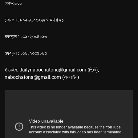
ঢাকা-১০০০
ফোনঃ +৮৮০২-৪১০৫২২৯০ অথবা ৯১
মফস্বল : ০১৯১২৩৩৪০৯৩
মফস্বল : ০১৯১২৩৩৪০৯৩
ই-মেইল: dailynabochatona@gmail.com (প্রিন্ট),
nabochatona@gmail.com (অনলাইন)