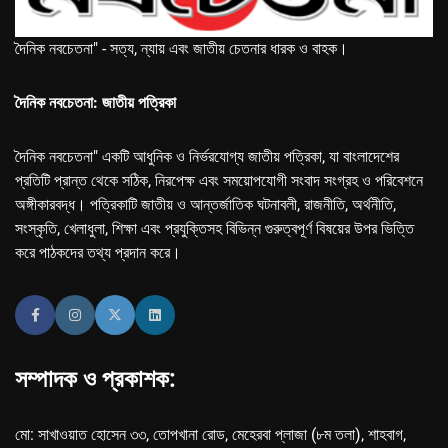
দৈনিক নবচেতনা" - সত্য, ন্যায় এবং জাতীয় চেতনার ধারক ও বাহক।
দৈনিক নবচেতনা: জাতীয় পত্রিকা
দৈনিক নবচেতনা" একটি আধুনিক ও নির্ভরযোগ্য জাতীয় পত্রিকা, যা বাংলাদেশের
প্রতিটি প্রান্ত থেকে সঠিক, নিরপেক্ষ এবং সময়োপযোগী সংবাদ সংগ্রহ ও পরিবেশনে
অঙ্গীকারবদ্ধ। পত্রিকাটি জাতীয় ও আন্তর্জাতিক ঘটনাবলী, রাজনীতি, অর্থনীতি,
সংস্কৃতি, খেলাধুলা, শিক্ষা এবং প্রযুক্তিসহ বিভিন্ন গুরুত্বপূর্ণ বিষয়ের উপর ভিত্তি
করে পাঠকদের তথ্য প্রদান করে।
সম্পাদক ও প্রকাশক:
মো: সাখাওয়াত হোসেন ৩৩, তোপখানা রোড, মেহেরবা প্লাজা (৮ম তলা), শাহবাগ,