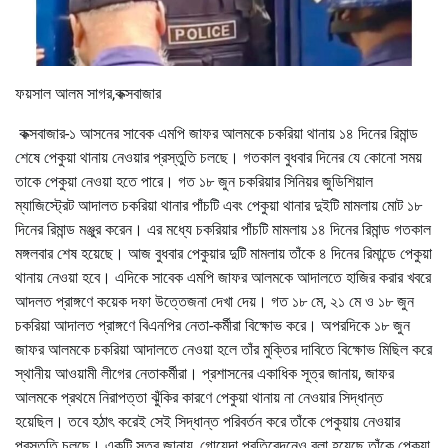
ফয়সাল আলম সাগর,কক্সবাজার
কক্সবাজার-১ আসনের সাবেক এমপি জাফর আলমকে চকরিয়া থানায় ১৪ দিনের রিমান্ড
শেষে পেকুয়া থানায় নেওয়ার প্রস্তুতি চলছে। গতকাল বুধবার দিনের যে কোনো সময়
তাকে পেকুয়া নেওয়া হতে পারে। গত ১৮ জুন চকরিয়ার সিনিয়র জুডিশিয়াল
ম্যাজিস্ট্রেট আদালত চকরিয়া থানার পাঁচটি এবং পেকুয়া থানার দুইটি মামলায় মোট ১৮
দিনের রিমান্ড মঞ্জুর করেন। এর মধ্যে চকরিয়ার পাঁচটি মামলায় ১৪ দিনের রিমান্ড গতকাল
মঙ্গলবার শেষ হয়েছে। আজ বুধবার পেকুয়ার দুটি মামলায় তাঁকে ৪ দিনের রিমান্ডে পেকুয়া
থানায় নেওয়া হবে। এদিকে সাবেক এমপি জাফর আলমকে আদালতে হাজির করার খবরে
আদলত প্রাঙ্গণে কয়েক দফা উত্তেজনা দেখা দেয়। গত ১৮ মে, ২১ মে ও ১৮ জুন
চকরিয়া আদালত প্রাঙ্গণে বিএনপির নেতা-কর্মীরা বিক্ষোভ করে। অপরদিকে ১৮ জুন
জাফর আলমকে চকরিয়া আদালতে নেওয়া হলে তাঁর মুক্তির দাবিতে বিক্ষোভ মিছিল করে
স্থানীয় আওয়ামী লীগের নেতাকর্মীরা। প্রশাসনের একাধিক সূত্র জানায়, জাফর
আলমকে প্রথমে নিরাপত্তা ঝুঁকির কারণে পেকুয়া থানায় না নেওয়ার সিদ্ধান্ত
হয়েছিল। তবে হঠাৎ করেই সেই সিদ্ধান্ত পরিবর্তন করে তাঁকে পেকুয়ায় নেওয়ার
প্রস্তুতি চলছে। একটি সূত্র জানায়, গোয়েন্দা প্রতিবেদনেও বলা হয়েছে তাঁকে পেকুয়া