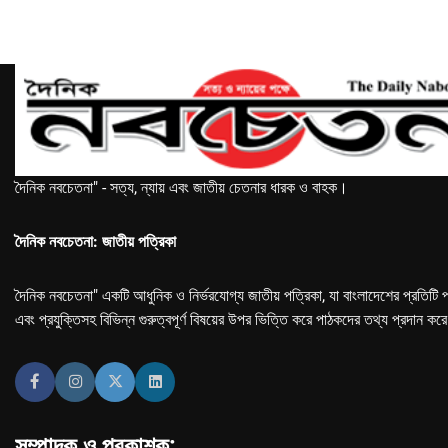
দৈনিক নবচেতনা" - সত্য, ন্যায় এবং জাতীয় চেতনার ধারক ও বাহক।
দৈনিক নবচেতনা: জাতীয় পত্রিকা
দৈনিক নবচেতনা" একটি আধুনিক ও নির্ভরযোগ্য জাতীয় পত্রিকা, যা বাংলাদেশের প্রতিটি প
এবং প্রযুক্তিসহ বিভিন্ন গুরুত্বপূর্ণ বিষয়ের উপর ভিত্তি করে পাঠকদের তথ্য প্রদান কর
সম্পাদক ও প্রকাশক: