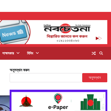
সাক্ষাৎকার
বিবিধ
অনুসন্ধান করুন
অনুসন্ধান