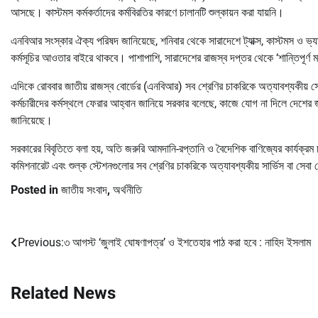
আসছে। কাস্টমস কর্মকর্তাদের কর্মবিরতির কারণে চালানটি শুল্কায়ন করা যায়নি।
এনবিআর সংস্কার ঐক্য পরিষদ জানিয়েছে, শনিবার থেকে সারাদেশে ট্যাক্স, কাস্টমস ও ভ্
কর্মসূচির আওতার বাইরে থাকবে। পাশাপাশি, সারাদেশের রাজস্ব দপ্তর থেকে ‘শান্তিপূর্ণ মা
এদিকে রোববার জাতীয় রাজস্ব বোর্ডের (এনবিআর) সব শ্রেণির চাকরিকে অত্যাবশ্যকীয় সেবা
কর্মচারীদের কর্মস্থলে ফেরার আহ্বান জানিয়ে সরকার বলেছে, কাজে যোগ না দিলে দেশে
জানিয়েছে।
সরকারের বিবৃতিতে বলা হয়, অতি জরুরি আমদানি-রপ্তানি ও বৈদেশিক বাণিজ্যের কার্যক্র
কমিশনারেট এবং শুল্ক স্টেশনগুলোর সব শ্রেণির চাকরিকে অত্যাবশ্যকীয় সার্ভিস বা সেবা 
Posted in
জাতীয় সংবাদ
,
অর্থনীতি
Previous:
৩ আগস্ট ‘জুলাই ঘোষণাপত্র’ ও ইশতেহার পাঠ করা হবে : নাহিদ ইসলাম
Post
navigation
Related News