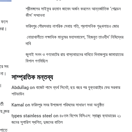
শ্রীমঙ্গলের সাইফুর রহমান জাবেদ অর্জন করলেন আন্তর্জাতিক ‘গোল্ডেন
কীস’ সম্মাননা
। ফলে
ফরিদপুর পৌরসভায় নাগরিক সেবায় গতি, প্রশাসনিক শৃঙ্খলায়ও জোর
রকরা।
নোয়াখালীতে লক্ষাধিক মানুষের মহাসমাবেশ, ‘হিজবুত তাওহীদ’ নিষিদ্ধের
দাবি
জুলাই সনদ ও গণভোটের রায় বাস্তবায়নের দাবিতে দিনাজপুরে জামায়াতের
বিশাল গণমিছিল
দরে সব
ে না।
সাম্প্রতিক মন্তব্য
ে।
Abdullag
on
বাজেট পাসে ব্যর্থ সিনেট, ছয় বছর পর যুক্তরাষ্ট্রে ফের সরকার
শাটডাউন
্তী
Kamal
on
ফরিদপুর সদর উপজেলা পরিষদের সাধারণ সভা অনুষ্ঠিত
 বন্দর
types stainless steel
on
৪৮তম বিশেষ বিসিএস: স্বাস্থ্য ক্যাডারের ২১
জনের সুপারিশ স্থগিত, দুজনের বাতিল
িপোতে