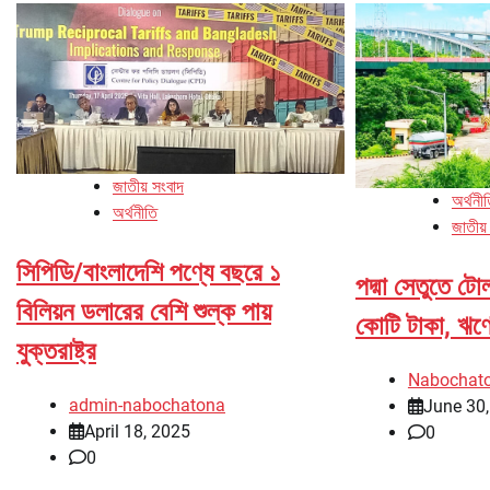
জাতীয় সংবাদ
অর্থনী
অর্থনীতি
জাতীয়
সিপিডি/বাংলাদেশি পণ্যে বছরে ১
পদ্মা সেতুতে ট
বিলিয়ন ডলারের বেশি শুল্ক পায়
কোটি টাকা, ঋণ
যুক্তরাষ্ট্র
Nabochat
admin-nabochatona
June 30
April 18, 2025
0
0