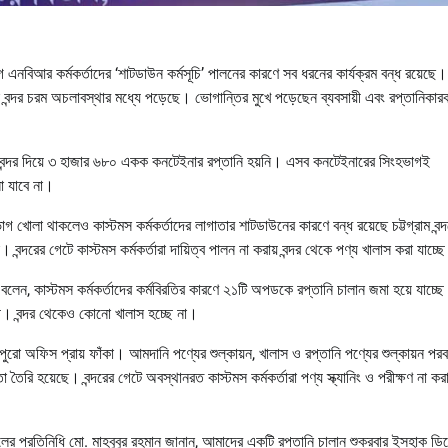
ে এনবিআর কর্মকর্তাদের ‘শাটডাউন কর্মসূচি’ পালনের কারণে সব ধরনের কার্যক্রম বন্ধ রয়েছে
িক বন্দর চরম অচলাবস্থার মধ্যে পড়েছে। ভোগান্তির মুখে পড়েছেন ব্যবসায়ী এবং রপ্তানিকা
গ্রাম বন্দর দিয়ে ৩ হাজার ৬৮০ একক কনটেইনার রপ্তানি হয়নি। এসব কনটেইনারের সিংহভাগই
ো যাবে না।
ভাগ খোলা থাকলেও কাস্টমস কর্মকর্তাদের লাগাতার শাটডাউনের কারণে বন্ধ রয়েছে চট্টগ্রাম বন্
্দরের গেটে কাস্টমস কর্মকর্তারা দায়িত্ব পালন না করায় বন্দর থেকে পণ্য খালাস করা যাচ্ছ
বলেন, কাস্টমস কর্মকর্তাদের কর্মবিরতির কারণে ২১টি অপডকে রপ্তানি চালান জমা হয়ে যাচ্ছ
্ছে। বন্দর থেকেও কোনো খালাস হচ্ছে না।
় পুরো অফিস প্রায় ফাঁকা। আমদানি পণ্যের শুল্কায়ন, খালাস ও রপ্তানি পণ্যের শুল্কায়ন পরবর
ি হয়েছে। বন্দরের গেটে অবস্থানরত কাস্টমস কর্মকর্তারা পণ্য স্ক্যানিং ও পরীক্ষণ না করায়
্যাশালের প্রতিনিধি মো. মাহবুবুর রহমান জানান, আমাদের একটি রপ্তানি চালান শুক্রবার ইসহাক ড