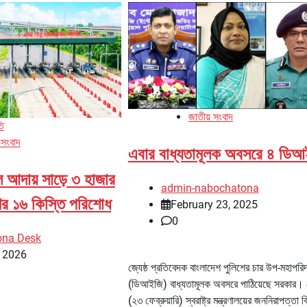
জাতীয় সংবাদ
তি
 সংবাদ
এবার বাধ্যতামূলক অবসরে ৪ ডিআ
োল আদায় সাড়ে ৩ হাজার
admin-nabochatona
ের ১৬ কিস্তি পরিশোধ
February 23, 2025
0
ona Desk
, 2026
জ্যেষ্ঠ প্রতিবেদক বাংলাদেশ পুলিশের চার উপ-মহাপরি
(ডিআইজি) বাধ্যতামূলক অবসরে পাঠিয়েছে সরকার। 
(২৩ ফেব্রুয়ারি) স্বরাষ্ট্র মন্ত্রণালয়ের জননিরাপত্তা 