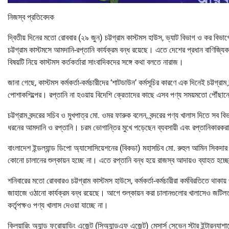
নিজস্ব প্রতিবেদক
দ্বিতীয় দিনের মতো রোববার (২৯ জুন) চট্টগ্রাম কাস্টমস হাউস, ভ্যাট বিভাগ ও কর বিভাগ
চট্টগ্রাম কাস্টমসে আমদানি-রপ্তানি কার্যক্রম বন্ধ রয়েছে। এতে দেশের প্রধান বাণিজ্য
বিষয়টি নিয়ে কাস্টমস কর্তকর্তারা সাংবাদিকদের সঙ্গে কথা বলতে নারাজ।
জানা গেছে, কাস্টমস কর্মকর্তা-কর্মচারীদের ‘শাটডাউন’ কর্মসূচির কারণে এক দিনেই চট্ট
পোশাকশিল্পের। রপ্তানি না হওয়ায় বিদেশি ক্রেতাদের কাছে এসব পণ্য সময়মতো পৌঁছান
চট্টগ্রাম বন্দরের সচিব ও মুখপাত্র মো. ওমর ফারুক বলেন, বন্দরের পণ্য খালাস দিতে সব বি
ধরনের আমদানি ও রপ্তানি। চরম ভোগান্তির মুখে পড়েছেন ব্যবসায়ী এবং রপ্তানিকারকরা। বন
বাংলাদেশ ইন্ডল্যান্ড ডিপো অ্যাসোসিয়েশনের (বিকডা) মহাসচিব মো. রুহুল আমিন সিকদার 
কোনো চালানের শুল্কায়ন হচ্ছে না। এতে রপ্তানি বন্ধ হয়ে রাজস্ব আদায়ও ব্যাহত হচ
শনিবারের মতো রোববারও চট্টগ্রাম কাস্টমস হাউসে, কর্মকর্তা-কর্মচারীরা কর্মবিরতিতে থাকায
জাহাজে ওঠানো কার্যক্রম বন্ধ রয়েছে। আগে শুল্কায়ন করা চালানগুলোর খালাসেও জটিলতা তৈর
কর্তৃপক্ষও পণ্য খালাস দেওয়া যাচ্ছে না।
ক্লিয়ারিং অ্যান্ড ফরোয়াডিং এজেন্ট (সিঅ্যান্ডএফ এজেন্ট) মেসার্স সেভেন স্টার ইন্টারন