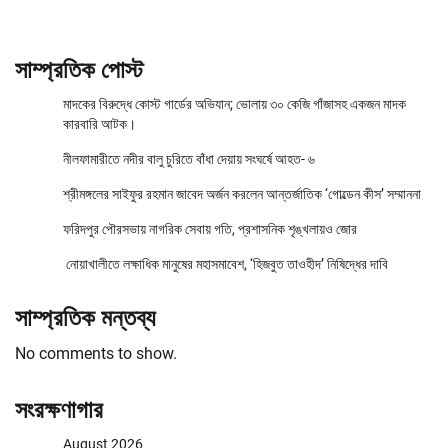
সাম্প্রতিক পোস্ট
মাদকের বিরুদ্ধে কোস্ট গার্ডের অভিযান; ভোলায় ৩০ কেজি গাঁজাসহ একজন মাদক
কারবারি আটক।
নীলফামারীতে নদীর বালু চুরিতে বাঁধা দেয়ায় সংঘর্ষে আহত- ৬
শ্রীমঙ্গলের সাইফুর রহমান জাবেদ অর্জন করলেন আন্তর্জাতিক ‘গোল্ডেন কীস’ সম্মাননা
ফরিদপুর পৌরসভায় নাগরিক সেবায় গতি, প্রশাসনিক শৃঙ্খলায়ও জোর
নোয়াখালীতে লক্ষাধিক মানুষের মহাসমাবেশ, ‘হিজবুত তাওহীদ’ নিষিদ্ধের দাবি
সাম্প্রতিক মন্তব্য
No comments to show.
সংরক্ষণাগার
August 2026