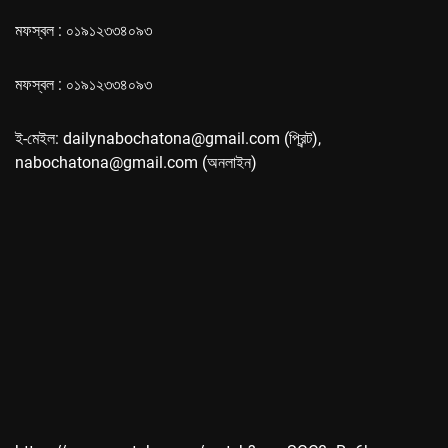
মফস্বল : ০১৯১২৩৩৪০৯৩
মফস্বল : ০১৯১২৩৩৪০৯৩
ই-মেইল: dailynabochatona@gmail.com (প্রিন্ট),
nabochatona@gmail.com (অনলাইন)