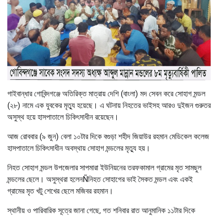
গাইবান্ধার গোবিন্দগঞ্জে অতিরিক্ত মাত্রায় দেশি (বাংলা) মদ সেবন করে সোহাগ মন্ডল
(২৮) নামে এক যুবকের মৃত্যু হয়েছে। এ ঘটনায় নিহতের ভাইসহ আরও দুইজন গুরুতর
অসুস্থ হয়ে হাসপাতালে চিকিৎসাধীন রয়েছেন।
আজ রোববার (৯ জুন) বেলা ১০টার দিকে বগুড়া শহীদ জিয়াউর রহমান মেডিকেল কলেজ
হাসপাতালে চিকিৎসাধীন অবস্থায় সোহাগ মন্ডলের মৃত্যু হয়।
নিহত সোহাগ মন্ডল উপজেলার সাপমারা ইউনিয়নের তরফকামাল গ্রামের মৃত সামছুল
মন্ডলের ছেলে। অসুস্থরা হলেনÑনিহত সোহাগের ভাই সৈকত মন্ডল এবং একই
গ্রামের মৃত খটু শেখের ছেলে মজিবর রহমান।
স্থানীয় ও পারিবারিক সূত্রে জানা গেছে, গত শনিবার রাত আনুমানিক ১১টার দিকে