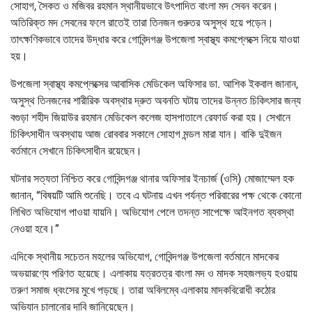
সোহাগ, সৈকত ও মজিবর রহমান স্থানীয়ভাবে উৎপাদিত বাংলা মদ সেবন করেন।
অতিরিক্ত মদ সেবনের ফলে রাতেই তারা তিনজন গুরুতর অসুস্থ হয়ে পড়েন।
তাৎক্ষণিকভাবে তাদের উদ্ধার করে গোবিন্দগঞ্জ উপজেলা স্বাস্থ্য কমপ্লেক্সে নিয়ে যাওয়া
হয়।
উপজেলা স্বাস্থ্য কমপ্লেক্সের আবাসিক মেডিকেল অফিসার ডা. আশিক ইকবাল জানান,
অসুস্থ তিনজনের শারীরিক অবস্থার দ্রুত অবনতি ঘটায় তাদের উন্নত চিকিৎসার জন্য
বগুড়া শহীদ জিয়াউর রহমান মেডিকেল কলেজ হাসপাতালে রেফার্ড করা হয়। সেখানে
চিকিৎসাধীন অবস্থায় আজ রোববার সকালে সোহাগ মন্ডল মারা যান। বাকি দুইজন
বর্তমানে সেখানে চিকিৎসাধীন রয়েছেন।
ঘটনার সত্যতা নিশ্চিত করে গোবিন্দগঞ্জ থানার অফিসার ইনচার্জ (ওসি) মোজাম্মেল হক
জানান, “বিষয়টি আমি শুনেছি। তবে এ ঘটনায় এখন পর্যন্ত পরিবারের পক্ষ থেকে কোনো
লিখিত অভিযোগ পাওয়া যায়নি। অভিযোগ পেলে তদন্ত সাপেক্ষে আইনগত ব্যবস্থা
নেওয়া হবে।”
এদিকে স্থানীয় সচেতন মহলের অভিযোগ, গোবিন্দগঞ্জ উপজেলা বর্তমানে মাদকের
অভয়ারণ্যে পরিণত হয়েছে। এলাকায় যত্রতত্র বাংলা মদ ও মাদক সহজলভ্য হওয়ায়
তরুণ সমাজ ধ্বংসের মুখে পড়ছে। তারা অবিলম্বে এলাকায় মাদকবিরোধী কঠোর
অভিযান চালানোর দাবি জানিয়েছেন।