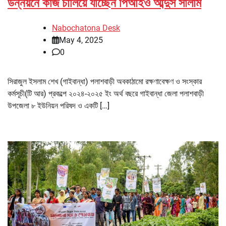
উন্নয়নে কাজ চালিয়ে যাচ্ছেন পিআইও আব্দুস সালাম
Nabochatona Desk
May 4, 2025
0
সিরাজুল ইসলাম শেখ (গাইবান্ধা) পলাশবাড়ী অবকাঠামো রক্ষণাবেক্ষণ ও সংস্কার
কর্মসূচী(টি আর) প্রকল্পে ২০২৪-২০২৫ ইং অর্থ বছরে গাইবান্ধা জেলা পলাশবাড়ী
উপজেলা ৮ ইউনিয়ন পরিষদ ও একটি […]