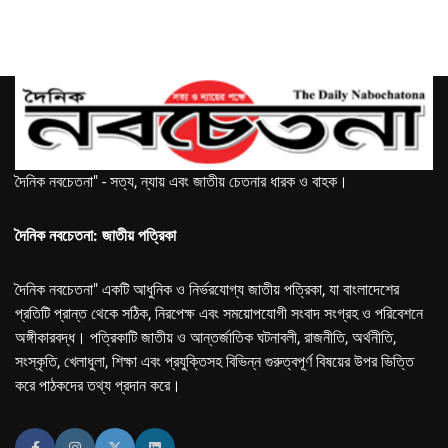
দৈনিক নবচেতনা" - সত্য, ন্যায় এবং জাতীয় চেতনার ধারক ও বাহক।
দৈনিক নবচেতনা: জাতীয় পত্রিকা
দৈনিক নবচেতনা" একটি আধুনিক ও নির্ভরযোগ্য জাতীয় পত্রিকা, যা বাংলাদেশের
প্রতিটি প্রান্ত থেকে সঠিক, নিরপেক্ষ এবং সময়োপযোগী সংবাদ সংগ্রহ ও পরিবেশনে
অঙ্গীকারবদ্ধ। পত্রিকাটি জাতীয় ও আন্তর্জাতিক ঘটনাবলী, রাজনীতি, অর্থনীতি,
সংস্কৃতি, খেলাধুলা, শিক্ষা এবং প্রযুক্তিসহ বিভিন্ন গুরুত্বপূর্ণ বিষয়ের উপর ভিত্তি
করে পাঠকদের তথ্য প্রদান করে।