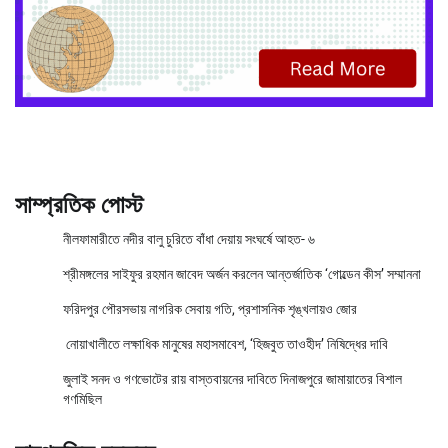
সাম্প্রতিক পোস্ট
নীলফামারীতে নদীর বালু চুরিতে বাঁধা দেয়ায় সংঘর্ষে আহত- ৬
শ্রীমঙ্গলের সাইফুর রহমান জাবেদ অর্জন করলেন আন্তর্জাতিক ‘গোল্ডেন কীস’ সম্মাননা
ফরিদপুর পৌরসভায় নাগরিক সেবায় গতি, প্রশাসনিক শৃঙ্খলায়ও জোর
নোয়াখালীতে লক্ষাধিক মানুষের মহাসমাবেশ, ‘হিজবুত তাওহীদ’ নিষিদ্ধের দাবি
জুলাই সনদ ও গণভোটের রায় বাস্তবায়নের দাবিতে দিনাজপুরে জামায়াতের বিশাল
গণমিছিল