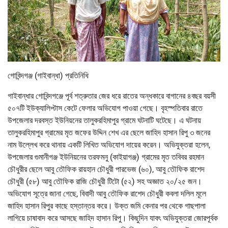
গোবিন্দগঞ্জ (গাইবান্ধা) প্রতিনিধি
গাইবান্ধার গোবিন্দগঞ্জে পূর্ব শত্রুতার জের ধরে রাতের অন্ধকারে বাগানের ৪বছর বয়সী
৫০৭টি ইউক্যালিপ্টাস কেটে ফেলার অভিযোগ পাওয়া গেছে। বৃহস্পতিবার রাতে
উপজেলার দরবস্ত ইউনিয়নের তালুকরহিমাপুর গ্রামে ঘটনাটি ঘটেছে। এ ঘটনায়
তালুকরহিমাপুর গ্রামের মৃত জফের উদ্দিন শেখ এর ছেলে জাহিদ হাসান রিপু ৩ জনের
নাম উল্লেখ করে থানায় একটি লিখিত অভিযোগ দায়ের করেন। অভিযুক্তরা হলেন,
উপজেলার গুমানীগঞ্জ ইউনিয়নের তরফমনু (কাইয়াগঞ্জ) গ্রামের মৃত তবিবর রহমান
চৌধুরীর ছেলে আবু তৌফিক রায়হান চৌধুরী পারভেজ (৬০), আবু তৌফিক রাশেদ
চৌধুরী (৫৮) আবু তৌফিক রাজি চৌধুরী টিটো (৫২) সহ অজ্ঞাত ২০/২৫ জন।
অভিযোগ সূত্রে জানা গেছে, বিবাদী আবু তৌফিক রাশেদ চৌধুরী কবলা দলিল মূলে
জাহিদ হাসান রিপুর কাছে হস্তান্তর করে। উক্ত জমি কেনার পর থেকে গাছপালা
লাগিয়ে চাষাবাদ করে আসছে জাহিদ হাসান রিপু। কিছুদিন যাবৎ অভিযুক্তরা জোরপূর্বক