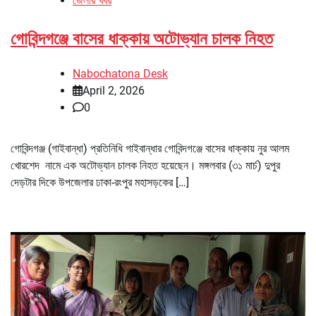
জেলার খবর
গোবিন্দগঞ্জে বাসের ধাক্কায় অটোভ্যান চালক নিহত
Nabochatona Desk
April 2, 2026
0
গোবিন্দগঞ্জ (গাইবান্ধা) প্রতিনিধি গাইবান্ধার গোবিন্দগঞ্জে বাসের ধাক্কায় নুর আলম
খোরশেদ নামে এক অটোভ্যান চালক নিহত হয়েছেন। মঙ্গলবার (৩১ মার্চ) দুপুর
দেড়টার দিকে উপজেলার ঢাকা-রংপুর মহাসড়কের […]