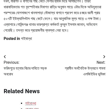
দখল, মারপিট ও বাগানের গাছ কেটে ফেলার হুমকি দিয়ে আসছিলেন। তারই
ধারাবাহিকতায় গত বৃহস্পতিবার দিবাগত রাত্রি অনুমান সাড়ে ৩টার দিকে অভিযুক্তরা
পরস্পরের যোগসাজশে খানসাপাড়া মৌজাস্থ বাগানে প্রবেশ করে ৪বছর বয়সী প্রায়
৫০৭টি ইউক্যালিপ্টাস গাছ কেটে ফেলে। যার আনুমানিক মূল্য সাড়ে ৩ লক্ষ টাকা।
এব্যাপারে গোবিন্দগঞ্জ থানার ভারপ্রাপ্ত কর্মকর্তা বুলবুল ইসলাম জানান, অভিযোগ
পেয়েছি। তদন্ত করে প্রয়োজনীয় ব্যবস্থা নেয়া হবে।
Posted in
গাইবান্ধা
Post
Previous:
Next:
navigation
ফরিদপুরে হত্যার বিচার দাবিতে সড়ক
গ্রামীন অর্থনৈতিক উন্নয়নে পাবনা
অবরোধ
এলজিইডির ভূমিকা
Related News
গাইবান্ধা