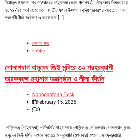
সিরাজুল ইসলাম শেখ গাইবান্ধাঃ গাইবান্ধা জেলা পলাশবাড়ী পৌরসভার সিধনগ্রামে
২০২৪/২৫ অর্থ বছরে তেল জাতীয় ফসল উৎপাদন বৃদ্ধি প্রকল্পের আওতায় একক
প্রদর্শনী বীজ সংরক্ষণ ও আলোচনা […]
জেলার খবর
গাইবান্ধা
গোলাপবাগ বাসুদেব জিউ মন্দিরে ৩২ প্রহরব্যাপী
তারকব্রহ্ম মহানাম যজ্ঞানুষ্ঠান ও লীলা কীর্তন
Nabochatona Desk
February 15, 2025
0
গোবিন্দগঞ্জ (গাইবান্ধা) প্রতিনিধি গাইবান্ধার গোবিন্দগঞ্জ পৌরসভায় গোলাপবাগ বন্দর
বাসুদেব জিউ মন্দির অঙ্গনে গত ১১ ফেব্রুয়ারি (মঙ্গলবার) থেকে ১৭ ফেব্রুয়ারি