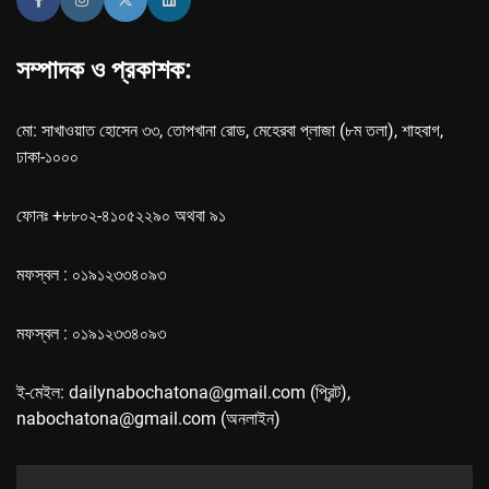
সম্পাদক ও প্রকাশক:
মো: সাখাওয়াত হোসেন ৩৩, তোপখানা রোড, মেহেরবা প্লাজা (৮ম তলা), শাহবাগ,
ঢাকা-১০০০
ফোনঃ +৮৮০২-৪১০৫২২৯০ অথবা ৯১
মফস্বল : ০১৯১২৩৩৪০৯৩
মফস্বল : ০১৯১২৩৩৪০৯৩
ই-মেইল: dailynabochatona@gmail.com (প্রিন্ট),
nabochatona@gmail.com (অনলাইন)