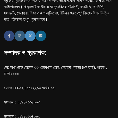
প্রতিটি প্রান্ত থেকে সঠিক, নিরপেক্ষ এবং সময়োপযোগী সংবাদ সংগ্রহ ও পরিবেশনে
অঙ্গীকারবদ্ধ। পত্রিকাটি জাতীয় ও আন্তর্জাতিক ঘটনাবলী, রাজনীতি, অর্থনীতি,
সংস্কৃতি, খেলাধুলা, শিক্ষা এবং প্রযুক্তিসহ বিভিন্ন গুরুত্বপূর্ণ বিষয়ের উপর ভিত্তি
করে পাঠকদের তথ্য প্রদান করে।
সম্পাদক ও প্রকাশক:
মো: সাখাওয়াত হোসেন ৩৩, তোপখানা রোড, মেহেরবা প্লাজা (৮ম তলা), শাহবাগ,
ঢাকা-১০০০
ফোনঃ +৮৮০২-৪১০৫২২৯০ অথবা ৯১
মফস্বল : ০১৯১২৩৩৪০৯৩
মফস্বল : ০১৯১২৩৩৪০৯৩