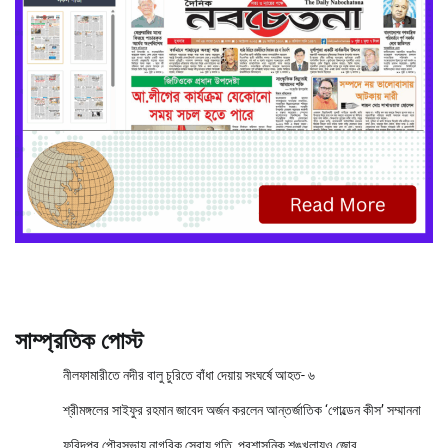
সাম্প্রতিক পোস্ট
নীলফামারীতে নদীর বালু চুরিতে বাঁধা দেয়ায় সংঘর্ষে আহত- ৬
শ্রীমঙ্গলের সাইফুর রহমান জাবেদ অর্জন করলেন আন্তর্জাতিক ‘গোল্ডেন কীস’ সম্মাননা
ফরিদপুর পৌরসভায় নাগরিক সেবায় গতি, প্রশাসনিক শৃঙ্খলায়ও জোর