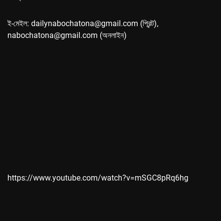
ই-মেইল: dailynabochatona@gmail.com (প্রিন্ট),
nabochatona@gmail.com (অনলাইন)
https://www.youtube.com/watch?v=mSGC8pRq6hg