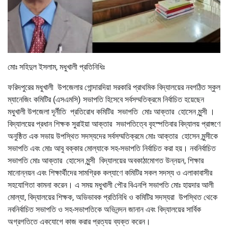
মোঃ সহিদুল ইসলাম, মধুখালী প্রতিনিধিঃ
ফরিদপুরের মধুখালী উপজেলার গোন্দারদিয়া সরকারি প্রাথমিক বিদ্যালয়ের নবগঠিত স্কুল
ম্যানেজিং কমিটির (এসএমসি) সভাপতি হিসেবে সর্বসম্মতিক্রমে নির্বাচিত হয়েছেন
মধুখালী উপজেলা দূর্নীতি প্রতিরোধ কমিটির সভাপতি মোঃ আক্তার হোসেন মুন্সী ।
বিদ্যালয়ের প্রধান শিক্ষক সুরাইয়া আক্তার সভাপতিত্বে বৃহস্পতিবার বিদ্যালয় প্রাঙ্গণে
অনুষ্ঠিত এক সভায় উপস্থিত সদস্যদের সর্বসম্মতিক্রমে মোঃ আক্তার হোসেন মুন্সীকে
সভাপতি এবং মোঃ আবু বক্কার মোল্যাকে সহ-সভাপতি নির্বাচিত করা হয়। নবনির্বাচিত
সভাপতি মোঃ আক্তার হোসেন মুন্সী বিদ্যালয়ের অবকাঠামোগত উন্নয়ন, শিক্ষার
মানোন্নয়ন এবং শিক্ষার্থীদের সামগ্রিক কল্যাণে কমিটির সকল সদস্য ও এলাকাবাসীর
সহযোগিতা কামনা করেন। এ সময় মধুখালী পৌর বিএনপি সভাপতি মোঃ হায়দার আলী
মোল্যা, বিদ্যালয়ের শিক্ষক, অভিভাবক প্রতিনিধি ও কমিটির সদস্যরা উপস্থিত থেকে
নবনির্বাচিত সভাপতি ও সহ-সভাপতিকে অভিনন্দন জানান এবং বিদ্যালয়ের সার্বিক
অগ্রগতিতে একযোগে কাজ করার প্রত্যয় ব্যক্ত করেন।