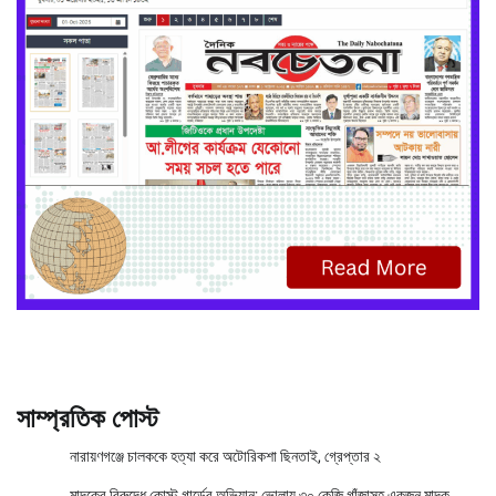
সাম্প্রতিক পোস্ট
নারায়ণগঞ্জে চালককে হত্যা করে অটোরিকশা ছিনতাই, গ্রেপ্তার ২
মাদকের বিরুদ্ধে কোস্ট গার্ডের অভিযান; ভোলায় ৩০ কেজি গাঁজাসহ একজন মাদক