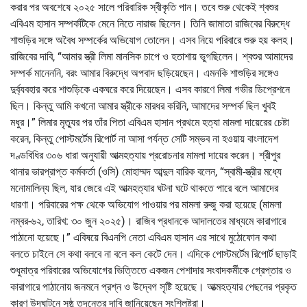
করার পর অবশেষে ২০২৫ সালে পরিবারিক স্বীকৃতি পান। তবে শুরু থেকেই শ্বশুর
এবিএম হাসান সম্পর্কটিকে মেনে নিতে নারাজ ছিলেন। তিনি জামাতা রাজিবের বিরুদ্ধে
শাশুড়ির সঙ্গে অবৈধ সম্পর্কের অভিযোগ তোলেন। এসব নিয়ে পরিবারে শুরু হয় কলহ।
রাজিবের দাবি, “আমার স্ত্রী লিমা মানসিক চাপে ও হতাশায় ভুগছিলেন। শ্বশুর আমাদের
সম্পর্ক মানেননি, বরং আমার বিরুদ্ধে অপবাদ ছড়িয়েছেন। এমনকি শাশুড়ির সঙ্গেও
দুর্ব্যবহার করে শাশুড়িকে একঘরে করে দিয়েছেন। এসব কারণে লিমা গভীর ডিপ্রেশনে
ছিল। কিন্তু আমি কখনো আমার স্ত্রীকে মারধর করিনি, আমাদের সম্পর্ক ছিল খুবই
মধুর।” লিমার মৃত্যুর পর তাঁর পিতা এবিএম হাসান প্রথমে হত্যা মামলা দায়েরের চেষ্টা
করেন, কিন্তু পোস্টমর্টেম রিপোর্ট না আসা পর্যন্ত সেটি সম্ভব না হওয়ায় বাংলাদেশ
দণ্ডবিধির ৩০৬ ধারা অনুযায়ী আত্মহত্যায় প্ররোচনার মামলা দায়ের করেন। শ্রীপুর
থানার ভারপ্রাপ্ত কর্মকর্তা (ওসি) মোহাম্মদ আব্দুল বারিক বলেন, “স্বামী-স্ত্রীর মধ্যে
মনোমালিন্য ছিল, যার জেরে এই আত্মহত্যার ঘটনা ঘটে থাকতে পারে বলে আমাদের
ধারণা। পরিবারের পক্ষ থেকে অভিযোগ পাওয়ার পর মামলা রুজু করা হয়েছে (মামলা
নম্বর-৬২, তারিখ: ৩০ জুন ২০২৫)। রাজিব প্রধানকে আদালতের মাধ্যমে কারাগারে
পাঠানো হয়েছে।” এবিষয়ে বিএনপি নেতা এবিএম হাসান এর সাথে মুঠোফোন কথা
বলতে চাইলে সে কথা বলবে না বলে কল কেটে দেন। এদিকে পোস্টমর্টেম রিপোর্ট ছাড়াই
শুধুমাত্র পরিবারের অভিযোগের ভিত্তিতে একজন পেশাদার সংবাদকর্মীকে গ্রেপ্তার ও
কারাগারে পাঠানোয় জনমনে প্রশ্ন ও উদ্বেগ সৃষ্টি হয়েছে। আত্মহত্যার পেছনের প্রকৃত
কারণ উদঘাটনে সুষ্ঠু তদন্তের দাবি জানিয়েছেন সংশ্লিষ্টরা।