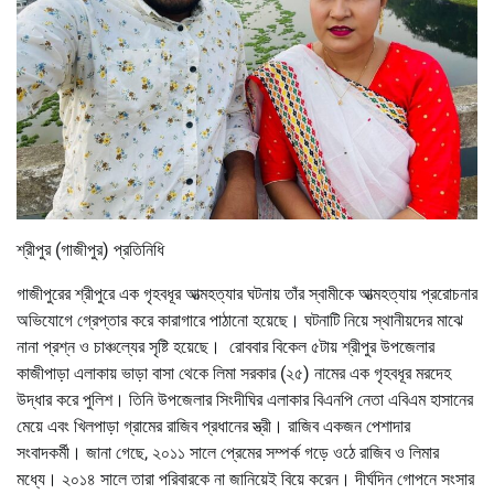
শ্রীপুর (গাজীপুর) প্রতিনিধি
গাজীপুরের শ্রীপুরে এক গৃহবধূর আত্মহত্যার ঘটনায় তাঁর স্বামীকে আত্মহত্যায় প্ররোচনার
অভিযোগে গ্রেপ্তার করে কারাগারে পাঠানো হয়েছে। ঘটনাটি নিয়ে স্থানীয়দের মাঝে
নানা প্রশ্ন ও চাঞ্চল্যের সৃষ্টি হয়েছে। রোববার বিকেল ৫টায় শ্রীপুর উপজেলার
কাজীপাড়া এলাকায় ভাড়া বাসা থেকে লিমা সরকার (২৫) নামের এক গৃহবধূর মরদেহ
উদ্ধার করে পুলিশ। তিনি উপজেলার সিংদীঘির এলাকার বিএনপি নেতা এবিএম হাসানের
মেয়ে এবং খিলপাড়া গ্রামের রাজিব প্রধানের স্ত্রী। রাজিব একজন পেশাদার
সংবাদকর্মী। জানা গেছে, ২০১১ সালে প্রেমের সম্পর্ক গড়ে ওঠে রাজিব ও লিমার
মধ্যে। ২০১৪ সালে তারা পরিবারকে না জানিয়েই বিয়ে করেন। দীর্ঘদিন গোপনে সংসার