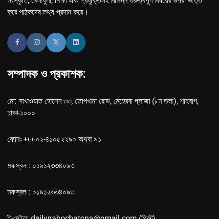
সংস্কৃতি, খেলাধুলা, শিক্ষা এবং প্রযুক্তিসহ বিভিন্ন গুরুত্বপূর্ণ বিষয়ের উপর ভিত্তি
করে পাঠকদের তথ্য প্রদান করে।
সম্পাদক ও প্রকাশক:
মো: সাখাওয়াত হোসেন ৩৩, তোপখানা রোড, মেহেরবা প্লাজা (৮ম তলা), শাহবাগ,
ঢাকা-১০০০
ফোনঃ +৮৮০২-৪১০৫২২৯০ অথবা ৯১
মফস্বল : ০১৯১২৩৩৪০৯৩
মফস্বল : ০১৯১২৩৩৪০৯৩
ই-মেইল: dailynabochatona@gmail.com (প্রিন্ট),