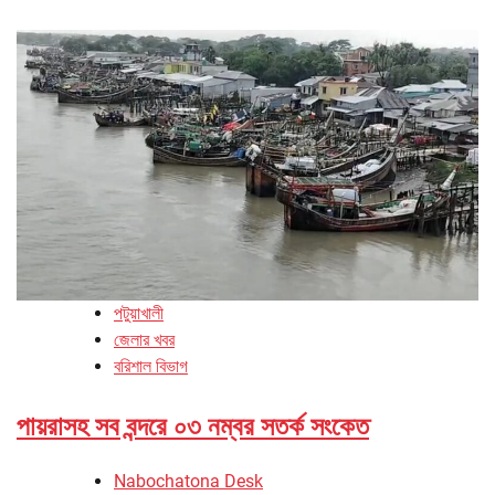
পটুয়াখালী
জেলার খবর
বরিশাল বিভাগ
পায়রাসহ সব বন্দরে ০৩ নম্বর সতর্ক সংকেত
Nabochatona Desk