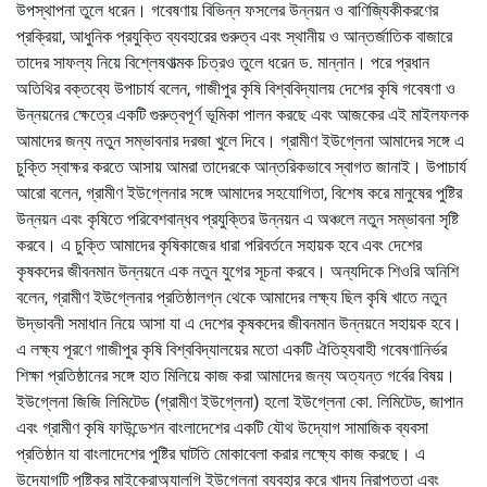
উপস্থাপনা তুলে ধরেন। গবেষণায় বিভিন্ন ফসলের উন্নয়ন ও বাণিজ্যিকীকরণের
প্রক্রিয়া, আধুনিক প্রযুক্তি ব্যবহারের গুরুত্ব এবং স্থানীয় ও আন্তর্জাতিক বাজারে
তাদের সাফল্য নিয়ে বিশ্লেষণাত্মক চিত্রও তুলে ধরেন ড. মান্নান। পরে প্রধান
অতিথির বক্তব্যে উপাচার্য বলেন, গাজীপুর কৃষি বিশ্ববিদ্যালয় দেশের কৃষি গবেষণা ও
উন্নয়নের ক্ষেত্রে একটি গুরুত্বপূর্ণ ভূমিকা পালন করছে এবং আজকের এই মাইলফলক
আমাদের জন্য নতুন সম্ভাবনার দরজা খুলে দিবে। গ্রামীণ ইউগ্লেনা আমাদের সঙ্গে এ
চুক্তি স্বাক্ষর করতে আসায় আমরা তাদেরকে আন্তরিকভাবে স্বাগত জানাই। উপাচার্য
আরো বলেন, গ্রামীণ ইউগ্লেনার সঙ্গে আমাদের সহযোগিতা, বিশেষ করে মানুষের পুষ্টির
উন্নয়ন এবং কৃষিতে পরিবেশবান্ধব প্রযুক্তির উন্নয়ন এ অঞ্চলে নতুন সম্ভাবনা সৃষ্টি
করবে। এ চুক্তি আমাদের কৃষিকাজের ধারা পরিবর্তনে সহায়ক হবে এবং দেশের
কৃষকদের জীবনমান উন্নয়নে এক নতুন যুগের সূচনা করবে। অন্যদিকে শিওরি অনিশি
বলেন, গ্রামীণ ইউগ্লেনার প্রতিষ্ঠালগ্ন থেকে আমাদের লক্ষ্য ছিল কৃষি খাতে নতুন
উদ্ভাবনী সমাধান নিয়ে আসা যা এ দেশের কৃষকদের জীবনমান উন্নয়নে সহায়ক হবে।
এ লক্ষ্য পূরণে গাজীপুর কৃষি বিশ্ববিদ্যালয়ের মতো একটি ঐতিহ্যবাহী গবেষণানির্ভর
শিক্ষা প্রতিষ্ঠানের সঙ্গে হাত মিলিয়ে কাজ করা আমাদের জন্য অত্যন্ত গর্বের বিষয়।
ইউগ্লেনা জিজি লিমিটেড (গ্রামীণ ইউগ্লেনা) হলো ইউগ্লেনা কো. লিমিটেড, জাপান
এবং গ্রামীণ কৃষি ফাউন্ডেশন বাংলাদেশের একটি যৌথ উদ্যোগ সামাজিক ব্যবসা
প্রতিষ্ঠান যা বাংলাদেশের পুষ্টির ঘাটতি মোকাবেলা করার লক্ষ্যে কাজ করছে। এ
উদ্যোগটি পুষ্টিকর মাইক্রোঅ্যালগি ইউগ্লেনা ব্যবহার করে খাদ্য নিরাপত্তা এবং