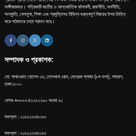
অঙ্গীকারবদ্ধ। পত্রিকাটি জাতীয় ও আন্তর্জাতিক ঘটনাবলী, রাজনীতি, অর্থনীতি,
সংস্কৃতি, খেলাধুলা, শিক্ষা এবং প্রযুক্তিসহ বিভিন্ন গুরুত্বপূর্ণ বিষয়ের উপর ভিত্তি
করে পাঠকদের তথ্য প্রদান করে।
সম্পাদক ও প্রকাশক:
মো: সাখাওয়াত হোসেন ৩৩, তোপখানা রোড, মেহেরবা প্লাজা (৮ম তলা), শাহবাগ,
ঢাকা-১০০০
ফোনঃ +৮৮০২-৪১০৫২২৯০ অথবা ৯১
মফস্বল : ০১৯১২৩৩৪০৯৩
মফস্বল : ০১৯১২৩৩৪০৯৩