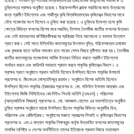
হয়েছে। গতকাল বৃহস্পতিবার বিশ্ববিদ্যালয়ের একাডেমিক কাউন্সিলের সভাকক্ষে এ
চুক্তিপত্র স্বাক্ষর অনুষ্ঠিত হয়েছে। উচ্চফলনশীল ব্ল্যাক সয়াবিনের জাত উন্নয়নের
জন্য গ্রামীণ ইউগ্লেনা এবং গাজীপুর কৃষি বিশ্ববিদ্যালয়ের কৃষিতত্ত্ব বিভাগের সাথে
যৌথ গবেষণার অংশ হিসেবে এ চুক্তি করা হয়েছে। এ চুক্তির উদ্দেশ্য হলো কৃষি
ক্ষেত্রে বিভিন্ন ফসলের বিশেষ করে সয়াবিন, তিলসহ তৈলবীজ জাতীয় ফসলের উন্নয়ন
এবং সেই জাতগুলোর বাণিজ্যিকীকরণের প্রক্রিয়া নিয়ে আলোচনা ও যথাযথ উদ্যোগ
গ্রহণ করা। সেই সাথে উল্লিখিত জাতসমূহের উৎপাদন বৃদ্ধি, পরিবেশবান্ধব চাষাবাদ
এবং কৃষকরা যাতে অধিক লাভবান হতে পারেন সেসব বিষয়ে দৃষ্টিপাত করা হয়। তৈলবীজ
জাতীয় জাতসমূহের গবেষণাসহ সার্বিক উন্নয়ন নিশ্চিত করতে গ্রামীণ ইউগ্লেনা
অর্থায়ন করবে এবং কারিগরি সহায়তা প্রদান করবে গাকৃবির কৃষিতত্ত্ব বিভাগ। এ
স্বাক্ষর গ্রহণ অনুষ্ঠানে প্রধান অতিথি হিসেবে উপস্থিত ছিলেন গাকৃবির উপাচার্য
প্রফেসর ড. জিকেএম মোস্তাফিজুর রহমান। অনুষ্ঠানে বিশেষ অতিথি হিসেবে
উপস্থিত ছিলেন গাকৃবির ট্রেজারার প্রফেসর ড. মো. সফিউল ইসলাম আফ্রাদ এবং
ইউগ্লেনা জিজি লিমিটেডের কো-সিইও শিওরি অনিশি (এমএস)। পরিচালক
(আন্তর্জাতিক বিষয়ক) প্রফেসর ড. মো. আমজাদ হোসেন এর সভাপতিত্বে অনুষ্ঠিত
চুক্তি স্বাক্ষর অনুষ্ঠানে আরো উপস্থিত ছিলেন গাকৃবির বিভিন্ন অনুষদীয় ডিন,
পরিচালক এবং রেজিস্ট্রার। অনুষ্ঠানের শুরুতে প্রকল্পের পিআই ও কৃষিতত্ত্ব বিভাগের
প্রফেসর ড. এম.এ মান্নান গাকৃবির শিক্ষকবৃন্দ কর্তৃক উদ্ভাবিত ফসলের জাতসমূহের
নানাবিধ বৈশিষ্ট্য ও দেশের অর্থনীতিতে তাদের ইতিবাচক প্রভাব বিষয়ে তথ্যবহুল