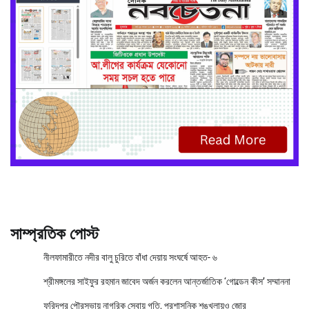
সাম্প্রতিক পোস্ট
নীলফামারীতে নদীর বালু চুরিতে বাঁধা দেয়ায় সংঘর্ষে আহত- ৬
শ্রীমঙ্গলের সাইফুর রহমান জাবেদ অর্জন করলেন আন্তর্জাতিক ‘গোল্ডেন কীস’ সম্মাননা
ফরিদপুর পৌরসভায় নাগরিক সেবায় গতি, প্রশাসনিক শৃঙ্খলায়ও জোর