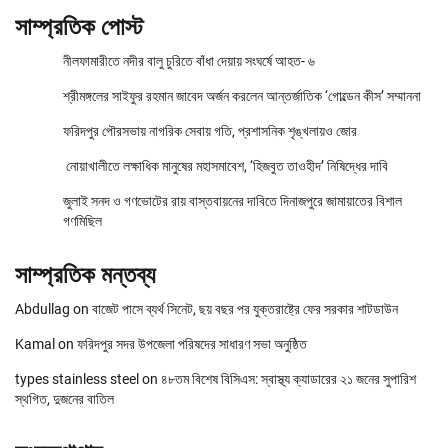
সাম্প্রতিক পোস্ট
নীলফামারীতে নদীর বালু চুরিতে বাঁধা দেয়ায় সংঘর্ষে আহত- ৬
শ্রীমঙ্গলের সাইফুর রহমান জাবেদ অর্জন করলেন আন্তর্জাতিক ‘গোল্ডেন কীস’ সম্মাননা
ফরিদপুর পৌরসভায় নাগরিক সেবায় গতি, প্রশাসনিক শৃঙ্খলায়ও জোর
নোয়াখালীতে লক্ষাধিক মানুষের মহাসমাবেশ, ‘হিজবুত তাওহীদ’ নিষিদ্ধের দাবি
জুলাই সনদ ও গণভোটের রায় বাস্তবায়নের দাবিতে দিনাজপুরে জামায়াতের বিশাল
গণমিছিল
সাম্প্রতিক মন্তব্য
Abdullag
on
বাজেট পাসে ব্যর্থ সিনেট, ছয় বছর পর যুক্তরাষ্ট্রে ফের সরকার শাটডাউন
Kamal
on
ফরিদপুর সদর উপজেলা পরিষদের সাধারণ সভা অনুষ্ঠিত
types stainless steel
on
৪৮তম বিশেষ বিসিএস: স্বাস্থ্য ক্যাডারের ২১ জনের সুপারিশ
স্থগিত, দুজনের বাতিল