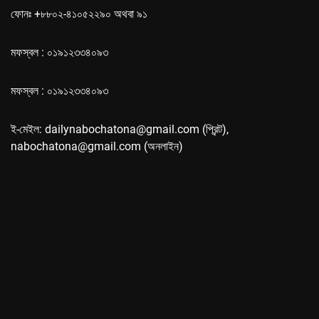
ফোনঃ +৮৮০২-৪১০৫২২৯০ অথবা ৯১
মফস্বল : ০১৯১২৩৩৪০৯৩
মফস্বল : ০১৯১২৩৩৪০৯৩
ই-মেইল: dailynabochatona@gmail.com (প্রিন্ট),
nabochatona@gmail.com (অনলাইন)