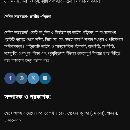
দৈনিক নবচেতনা" - সত্য, ন্যায় এবং জাতীয় চেতনার ধারক ও বাহক।
দৈনিক নবচেতনা: জাতীয় পত্রিকা
দৈনিক নবচেতনা" একটি আধুনিক ও নির্ভরযোগ্য জাতীয় পত্রিকা, যা বাংলাদেশের
প্রতিটি প্রান্ত থেকে সঠিক, নিরপেক্ষ এবং সময়োপযোগী সংবাদ সংগ্রহ ও পরিবেশনে
অঙ্গীকারবদ্ধ। পত্রিকাটি জাতীয় ও আন্তর্জাতিক ঘটনাবলী, রাজনীতি, অর্থনীতি,
সংস্কৃতি, খেলাধুলা, শিক্ষা এবং প্রযুক্তিসহ বিভিন্ন গুরুত্বপূর্ণ বিষয়ের উপর ভিত্তি
করে পাঠকদের তথ্য প্রদান করে।
সম্পাদক ও প্রকাশক:
মো: সাখাওয়াত হোসেন ৩৩, তোপখানা রোড, মেহেরবা প্লাজা (৮ম তলা), শাহবাগ,
ঢাকা-১০০০