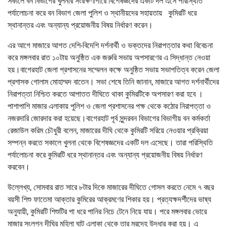
সকালে বন বিভাগের খুলনার সংরক্ষণাগারে বিশেষজ্ঞদের একটি দল এসে পরিস্থিতি
পর্যালোচনা করে বন বিভাগ জেলা পুলিশ ও স্থানীয়দের সহায়তায় কুমিরটি ধরে
স্থানান্তর এবং অন্যান্য প্রয়োজনীয় বিষয় নির্ধারণ করেন।
এর আগে মাজারে আগত দেশি-বিদেশি দর্শনার্থী ও ভক্তদের নিরাপত্তার কথা বিবেচনা
করে মঙ্গলবার রাত ১০টায় অনুষ্ঠিত এক জরুরি সভায় অপসারণের এ সিদ্ধান্ত নেওয়া
হয়।বাগেরহাট জেলা প্রশাসনের সম্মেলন কক্ষে অনুষ্ঠিত সভায় সভাপতিত্ব করেন জেলা
প্রশাসক গোলাম মোহাম্মদ বাতেন। সভা শেষে তিনি জানান, মাজারে আগত দর্শনার্থীদের
নিরাপত্তা নিশ্চিত করতে আপাতত দীঘিতে থাকা কুমিরটিকে অপসারণ করা হবে ।
পাশাপাশি মাজার এলাকায় পুলিশ ও জেলা প্রশাসনের পক্ষ থেকে কঠোর নিরাপত্তা ও
নজরদারি জোরদার করা হয়েছে।বাগেরহাট পূর্ব সুন্দরবন বিভাগের বিভাগীয় বন কর্মকর্তা
রেজাউল করিম চৌধুরী বলেন, মাজারের দীঘি থেকে কুমিরটি সরিয়ে নেওয়ার প্রক্রিয়া
সম্পন্ন করতে সকালে খুলনা থেকে বিশেষজ্ঞদের একটি দল এসেছে। তারা পরিস্থিতি
পর্যালোচনা করে কুমিরটি ধরে স্থানান্তর এবং অন্যান্য প্রয়োজনীয় বিষয় নির্ধারণ
করবেন।
উল্লেখ্য, সোমবার রাত সারে ৮টার দিকে মাজারের দীঘিতে গোসল করতে নেমে ৭ বছর
বয়সী শিশু ফাতেমা আক্তার কুমিরের আক্রমণের শিকার হয়। প্রত্যক্ষদর্শীদের ভাষ্য
অনুযায়ী, কুমিরটি শিশুটির পা ধরে পানির নিচে টেনে নিয়ে যায়। পরে মঙ্গলবার ভোরে
মাজার সংলগ্ন দীঘির মহিলা ঘাট এলাকা থেকে তার মরদেহ উদ্ধার করা হয়। এ