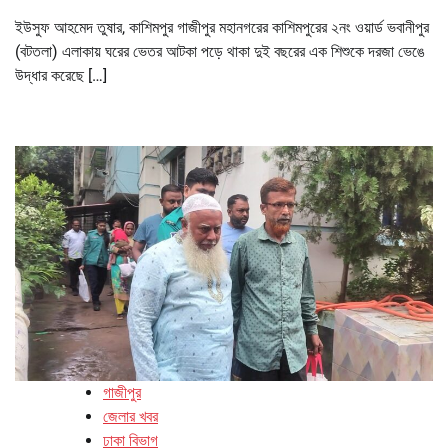
ইউসুফ আহমেদ তুষার, কাশিমপুর গাজীপুর মহানগরের কাশিমপুরের ২নং ওয়ার্ড ভবানীপুর
(বটতলা) এলাকায় ঘরের ভেতর আটকা পড়ে থাকা দুই বছরের এক শিশুকে দরজা ভেঙে
উদ্ধার করেছে […]
গাজীপুর
জেলার খবর
ঢাকা বিভাগ