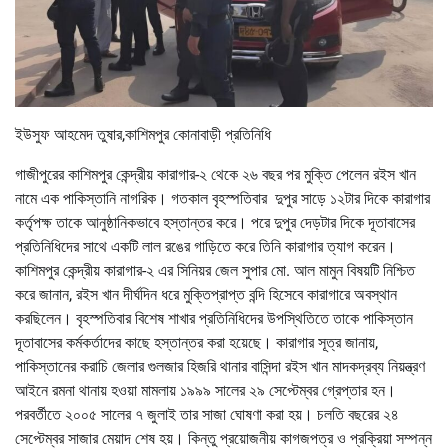
ইউসুফ আহমেদ তুষার,কাশিমপুর কোনাবাড়ী প্রতিনিধি
গাজীপুরের কাশিমপুর কেন্দ্রীয় কারাগার-২ থেকে ২৬ বছর পর মুক্তি পেলেন রইস খান
নামে এক পাকিস্তানি নাগরিক। গতকাল বৃহস্পতিবার দুপুর সাড়ে ১২টার দিকে কারাগার
কর্তৃপক্ষ তাকে আনুষ্ঠানিকভাবে হস্তান্তর করে। পরে দুপুর দেড়টার দিকে দূতাবাসের
প্রতিনিধিদের সাথে একটি লাল রঙের গাড়িতে করে তিনি কারাগার ত্যাগ করেন।
কাশিমপুর কেন্দ্রীয় কারাগার-২ এর সিনিয়র জেল সুপার মো. আল মামুন বিষয়টি নিশ্চিত
করে জানান, রইস খান দীর্ঘদিন ধরে মুক্তিপ্রাপ্ত বন্দি হিসেবে কারাগারে অবস্থান
করছিলেন। বৃহস্পতিবার বিশেষ শাখার প্রতিনিধিদের উপস্থিতিতে তাকে পাকিস্তান
দূতাবাসের কর্মকর্তাদের কাছে হস্তান্তর করা হয়েছে। কারাগার সূত্র জানায়,
পাকিস্তানের করাচি জেলার গুলজার হিজরি থানার বাসিন্দা রইস খান মাদকদ্রব্য নিয়ন্ত্রণ
আইনে রমনা থানায় হওয়া মামলায় ১৯৯৯ সালের ২৯ সেপ্টেম্বর গ্রেপ্তার হন।
পরবর্তীতে ২০০৫ সালের ৭ জুলাই তার সাজা ঘোষণা করা হয়। চলতি বছরের ২৪
সেপ্টেম্বর সাজার মেয়াদ শেষ হয়। কিন্তু প্রয়োজনীয় কাগজপত্র ও প্রক্রিয়া সম্পন্ন