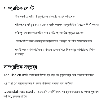
সাম্প্রতিক পোস্ট
নীলফামারীতে নদীর বালু চুরিতে বাঁধা দেয়ায় সংঘর্ষে আহত- ৬
শ্রীমঙ্গলের সাইফুর রহমান জাবেদ অর্জন করলেন আন্তর্জাতিক ‘গোল্ডেন কীস’ সম্মাননা
ফরিদপুর পৌরসভায় নাগরিক সেবায় গতি, প্রশাসনিক শৃঙ্খলায়ও জোর
নোয়াখালীতে লক্ষাধিক মানুষের মহাসমাবেশ, ‘হিজবুত তাওহীদ’ নিষিদ্ধের দাবি
জুলাই সনদ ও গণভোটের রায় বাস্তবায়নের দাবিতে দিনাজপুরে জামায়াতের বিশাল
গণমিছিল
সাম্প্রতিক মন্তব্য
Abdullag
on
বাজেট পাসে ব্যর্থ সিনেট, ছয় বছর পর যুক্তরাষ্ট্রে ফের সরকার শাটডাউন
Kamal
on
ফরিদপুর সদর উপজেলা পরিষদের সাধারণ সভা অনুষ্ঠিত
types stainless steel
on
৪৮তম বিশেষ বিসিএস: স্বাস্থ্য ক্যাডারের ২১ জনের সুপারিশ
স্থগিত, দুজনের বাতিল