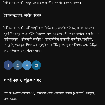
দৈনিক নবচেতনা" - সত্য, ন্যায় এবং জাতীয় চেতনার ধারক ও বাহক।
দৈনিক নবচেতনা: জাতীয় পত্রিকা
দৈনিক নবচেতনা" একটি আধুনিক ও নির্ভরযোগ্য জাতীয় পত্রিকা, যা বাংলাদেশের
প্রতিটি প্রান্ত থেকে সঠিক, নিরপেক্ষ এবং সময়োপযোগী সংবাদ সংগ্রহ ও পরিবেশনে
অঙ্গীকারবদ্ধ। পত্রিকাটি জাতীয় ও আন্তর্জাতিক ঘটনাবলী, রাজনীতি, অর্থনীতি,
সংস্কৃতি, খেলাধুলা, শিক্ষা এবং প্রযুক্তিসহ বিভিন্ন গুরুত্বপূর্ণ বিষয়ের উপর ভিত্তি
করে পাঠকদের তথ্য প্রদান করে।
সম্পাদক ও প্রকাশক:
মো: সাখাওয়াত হোসেন ৩৩, তোপখানা রোড, মেহেরবা প্লাজা (৮ম তলা), শাহবাগ,
ঢাকা-১০০০