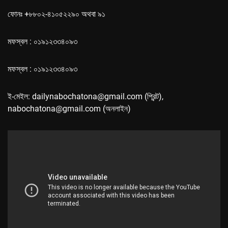
ফোনঃ +৮৮০২-৪১০৫২২৯০ অথবা ৯১
মফস্বল : ০১৯১২৩৩৪০৯৩
মফস্বল : ০১৯১২৩৩৪০৯৩
ই-মেইল: dailynabochatona@gmail.com (প্রিন্ট),
nabochatona@gmail.com (অনলাইন)