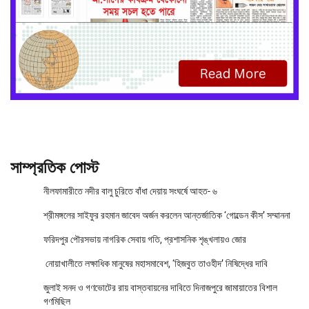
সাম্প্রতিক পোস্ট
নীলফামারীতে নদীর বালু চুরিতে বাঁধা দেয়ায় সংঘর্ষে আহত- ৬
শ্রীমঙ্গলের সাইফুর রহমান জাবেদ অর্জন করলেন আন্তর্জাতিক ‘গোল্ডেন কীস’ সম্মাননা
ফরিদপুর পৌরসভায় নাগরিক সেবায় গতি, প্রশাসনিক শৃঙ্খলায়ও জোর
নোয়াখালীতে লক্ষাধিক মানুষের মহাসমাবেশ, ‘হিজবুত তাওহীদ’ নিষিদ্ধের দাবি
জুলাই সনদ ও গণভোটের রায় বাস্তবায়নের দাবিতে দিনাজপুরে জামায়াতের বিশাল
গণমিছিল