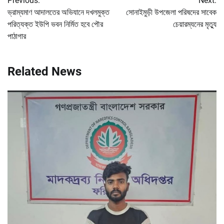
Previous:
Next:
navigation
ভ্রাম্যমাণ আদালতের অভিযানে দখলমুক্ত
সোনাইমুড়ী উপজেলা পরিষদের সাবেক
পরিত্যক্ত ইউপি ভবন নির্মিত হবে পৌর
চেয়ারম্যনের মৃত্যু
পাঠাগার
Related News