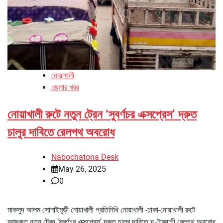
নোয়াখালী
জেলার খবর
নোয়াখালী রুটে নতুন ট্রেন ‘সুবর্ণচর এক্সপ্রেস’ দ্রুত
চালুর দাবিতে রেলপথ অবরোধ
Nabochatona Desk
May 26, 2025
0
মাকসুদ আলম সোনাইমুড়ী নোয়াখালী প্রতিনিধি নোয়াখালী -ঢাকা-নোয়াখালী রুটে
বরাদ্দকৃত নতুন ট্রেন ‘সুবর্ণচর এক্সপ্রেস’ দ্রুত চালুর দাবিতে ঘণ্টাব্যাপী রেলপথ অবরোধ