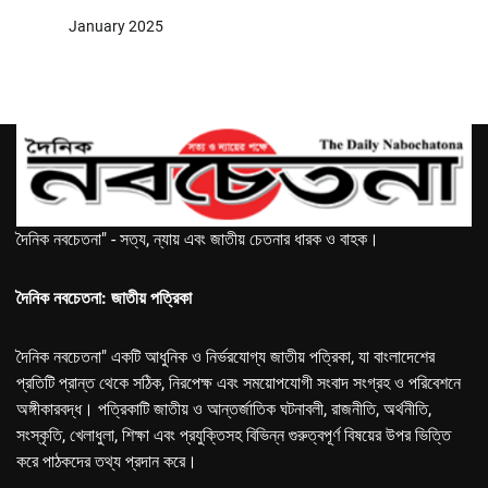
January 2025
দৈনিক নবচেতনা" - সত্য, ন্যায় এবং জাতীয় চেতনার ধারক ও বাহক।
দৈনিক নবচেতনা: জাতীয় পত্রিকা
দৈনিক নবচেতনা" একটি আধুনিক ও নির্ভরযোগ্য জাতীয় পত্রিকা, যা বাংলাদেশের
প্রতিটি প্রান্ত থেকে সঠিক, নিরপেক্ষ এবং সময়োপযোগী সংবাদ সংগ্রহ ও পরিবেশনে
অঙ্গীকারবদ্ধ। পত্রিকাটি জাতীয় ও আন্তর্জাতিক ঘটনাবলী, রাজনীতি, অর্থনীতি,
সংস্কৃতি, খেলাধুলা, শিক্ষা এবং প্রযুক্তিসহ বিভিন্ন গুরুত্বপূর্ণ বিষয়ের উপর ভিত্তি
করে পাঠকদের তথ্য প্রদান করে।