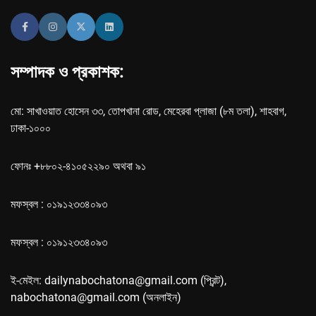
সম্পাদক ও প্রকাশক:
মো: সাখাওয়াত হোসেন ৩৩, তোপখানা রোড, মেহেরবা প্লাজা (৮ম তলা), শাহবাগ,
ঢাকা-১০০০
ফোনঃ +৮৮০২-৪১০৫২২৯০ অথবা ৯১
মফস্বল : ০১৯১২৩৩৪০৯৩
মফস্বল : ০১৯১২৩৩৪০৯৩
ই-মেইল: dailynabochatona@gmail.com (প্রিন্ট),
nabochatona@gmail.com (অনলাইন)