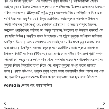
এবং এর সংখ্যা খুবই কম। এই প্রজাতির কুকুর সংরক্ষণে। ব্রাহ্মণবাড়িয়া জেলার
সরাইলে বুধবার বিকালে উপজেলা প্রশাসন ও প্রাণিসম্পদ বিভাগের আয়োজনে উপজেলা
পরিষদ সভাকক্ষে। ঐতিহ্যবাহী হাউন্ড কুকুর সংরক্ষণের বিষয়ে সংশ্লিষ্টদের নিয়ে এক
মতবিনিময় সভা অনুষ্ঠিত হয়। উক্ত মতবিনিময় সভার প্রধান আলোচক উপজেলা
নির্বাহী অফিসার (ইউএনও) মো. মোশারফ হোসাইন। এ সময় উপস্থিত ছিলেন,
উপজেলা প্রাণিসম্পদ কর্মকর্তা ডা. মনছুর আহমেদ, উপজেলা যুব উন্নয়ন কর্মকর্তা এস
এম জসিম উদ্দিন। অনুষ্ঠিত সভায় উপজেলার গ্রে হাউন্ড কুকুরের অধিকাংশ মালিকরা
উপস্থিত ছিলেন। তাদের তথ্যমতে এখন সরাইলে ১৮ টির মতো কুকুর রয়েছে বলে
তারা জানান। উপস্থিত সকলের বক্তব্য শুনে মতবিনিময় সভার প্রধান আলোচক
উপজেলা নির্বাহী অফিসার (ইউএনও) মো.মোশারফ হোসাইন। উপজেলা প্রাণিসম্পদ
কর্মকর্তা ডা. মনছুর আহমেদ’কে কাল থেকে এলাকায় সরেজমিনে পরিদর্শন করে এইসব
কুকুরের বিষয়ে বিস্তারিত তথ্য দিতে এবং প্রকৃত কুকুরের সংখ্যা কতো জানাতে
বলেন। এসময় ইউএনও, প্রকৃত কুকুর গুলোর জন্য প্রয়োজনীয় টিকা প্রদান করা এবং
এই প্রজাতির কুকুর সংরক্ষণের বিষয়ে প্রকল্প বাস্তবায়ন করা হবে বলেন ইউএনও।
Posted in
জেলার খবর
,
ব্রাহ্মণবাড়িয়া
Post