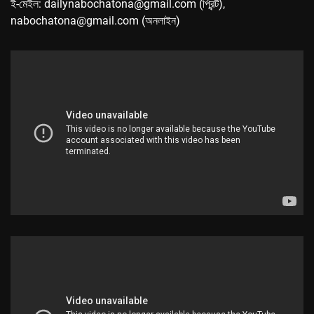
ই-মেইল: dailynabochatona@gmail.com (প্রিন্ট),
nabochatona@gmail.com (অনলাইন)