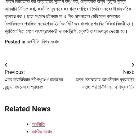
কেইস ভিত্তিতে কর অব্যাহতির সুযোগ বন্ধ করা, শুল্কফাঁকি বন্ধে প্রকৃত মূল্যে
আমদানি নিশ্চিত করা, করভীতি দূর করে কর বান্ধব পরিবেশ তৈরি ও করের টাকার সঠিক
ব্যবহার করা। ছায়া সংসদে চট্টগ্রাম মা ও শিশু হাসপাতাল মেডিকেল কলেজের
বিতার্কিকদের পরাজিত করেইগ্রন ইউনিভার্সিটি অব বাংলাদেশের বিতার্কিকরা বিজয়ী হয়।
প্রতিযোগিতা শেষে অংশগ্রহণকারী দলকে ট্রফি, ক্রেস্ট ও সনদপত্র দেওয়া হয়।
Posted in
অর্থনীতি
,
বিশ্ব সংবাদ
Post
Previous:
Next:
navigation
এবার ক্যারিবিয়ান দ্বীপপুঞ্জে ওয়ালটনের
শুল্ক সমঝোতায় আগামীকাল যুক্তরাষ্ট্র
ব্র্যান্ড বিজনেস সম্প্রসারণ
যাচ্ছে প্রতিনিধিদল : বাণিজ্য সচিব
Related News
অর্থনীতি
জাতীয় সংবাদ