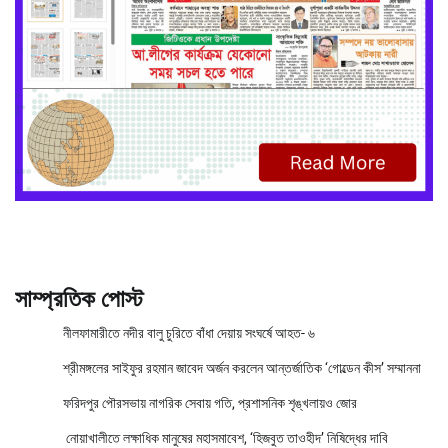
সাম্প্রতিক পোস্ট
নীলফামারীতে নদীর বালু চুরিতে বাঁধা দেয়ায় সংঘর্ষে আহত- ৬
শ্রীমঙ্গলের সাইফুর রহমান জাবেদ অর্জন করলেন আন্তর্জাতিক ‘গোল্ডেন কীস’ সম্মাননা
ফরিদপুর পৌরসভায় নাগরিক সেবায় গতি, প্রশাসনিক শৃঙ্খলায়ও জোর
নোয়াখালীতে লক্ষাধিক মানুষের মহাসমাবেশ, ‘হিজবুত তাওহীদ’ নিষিদ্ধের দাবি